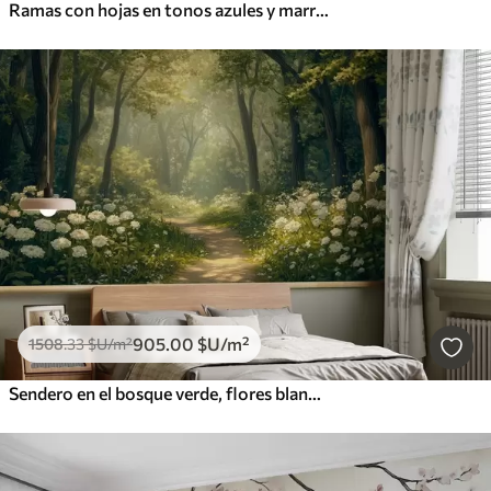
Ramas con hojas en tonos azules y marrones, fondo claro, suave y delicado, estilo acuarela
905
.00
$U
/m²
1508
.33
$U
/m²
Sendero en el bosque verde, flores blancas, luz del sol, dibujo estilo acrílico