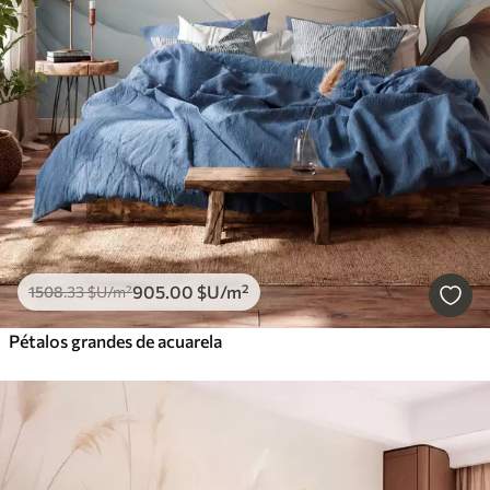
905
.00
$U
/m²
1508
.33
$U
/m²
Pétalos grandes de acuarela