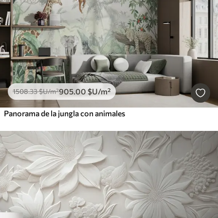
905
.00
$U
/m²
1508
.33
$U
/m²
Panorama de la jungla con animales