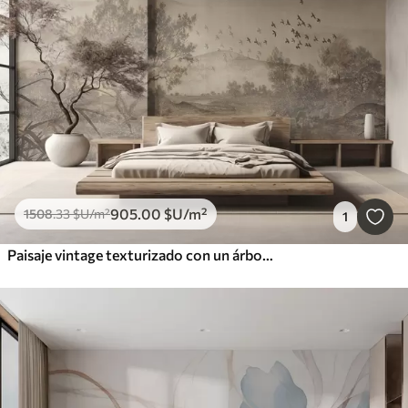
905
.00
$U
/m²
1508
.33
$U
/m²
1
Paisaje vintage texturizado con un árbol cerca de un río y un cielo nublado, arte de la naturaleza en tonos sepia