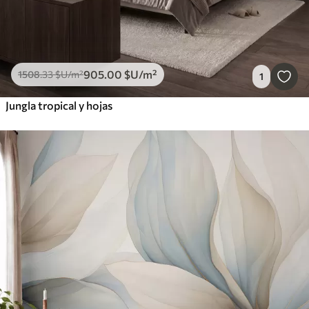
905
.00
$U
/m²
1508
.33
$U
/m²
1
Jungla tropical y hojas