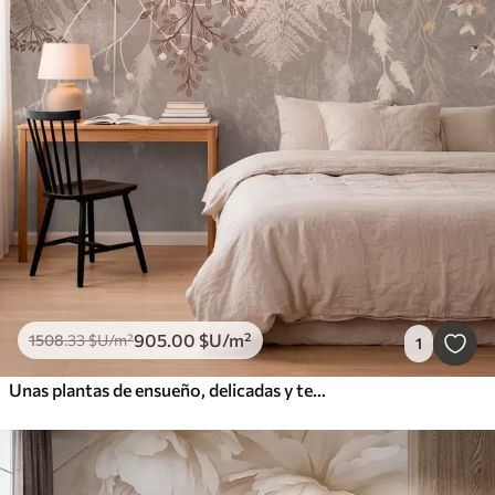
905
.00
$U
/m²
1508
.33
$U
/m²
1
Unas plantas de ensueño, delicadas y tenues, espiguillas y flores en colores pastel marrones sobre un fondo brumoso y texturizado