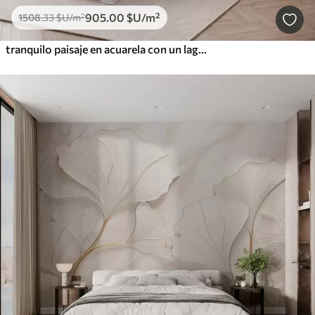
905
.00
$U
/m²
1508
.33
$U
/m²
tranquilo paisaje en acuarela con un lago y un árbol en flor