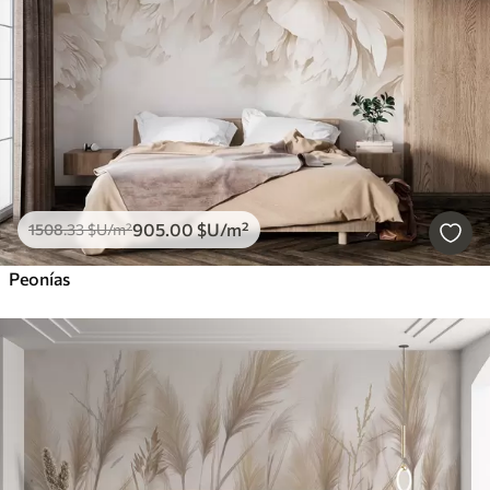
905
.00
$U
/m²
1508
.33
$U
/m²
Peonías