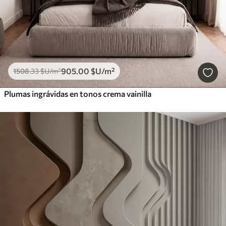
905
.00
$U
/m²
1508
.33
$U
/m²
Plumas ingrávidas en tonos crema vainilla