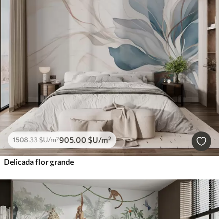
905
.00
$U
/m²
1508
.33
$U
/m²
Delicada flor grande