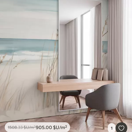
905
.00
$U
/m²
1508
.33
$U
/m²
1