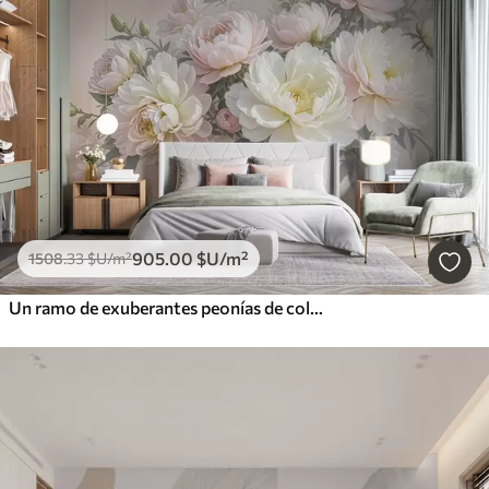
905
.00
$U
/m²
1508
.33
$U
/m²
Un ramo de exuberantes peonías de colores pastel y otras flores sobre un fondo suave y difuminado