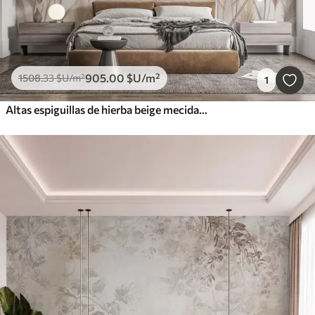
905
.00
$U
/m²
1508
.33
$U
/m²
1
Altas espiguillas de hierba beige mecidas por el viento sobre un fondo suave y claro