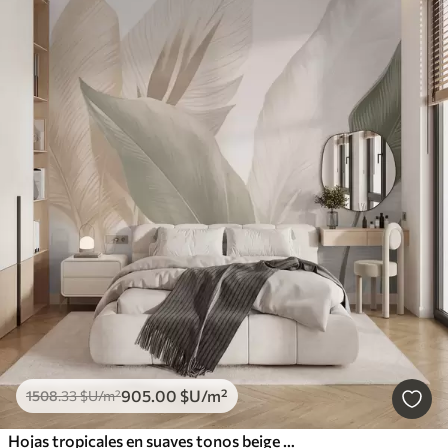
905
.00
$U
/m²
1508
.33
$U
/m²
Hojas tropicales en suaves tonos beige y verde, con efecto acuarela y suaves transiciones de color