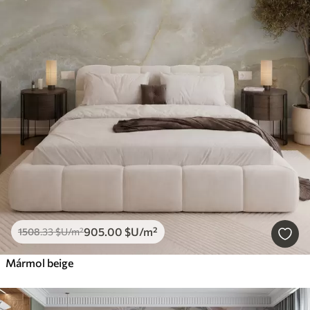
905
.00
$U
/m²
1508
.33
$U
/m²
Mármol beige