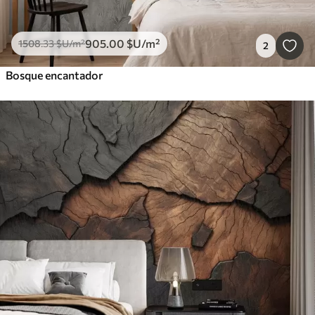
905
.00
$U
/m²
1508
.33
$U
/m²
2
Bosque encantador