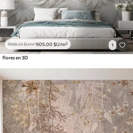
905
.00
$U
/m²
1508
.33
$U
/m²
1
flores en 3D