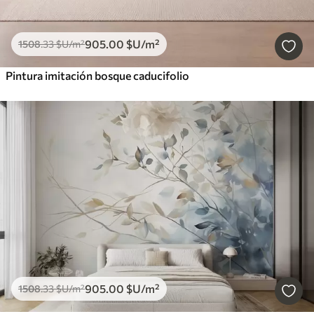
905
.00
$U
/m²
1508
.33
$U
/m²
Pintura imitación bosque caducifolio
905
.00
$U
/m²
1508
.33
$U
/m²