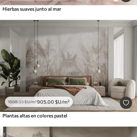
Hierbas suaves junto al mar
905
.00
$U
/m²
1508
.33
$U
/m²
Plantas altas en colores pastel