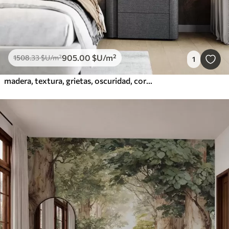
905
.00
$U
/m²
1508
.33
$U
/m²
1
madera, textura, grietas, oscuridad, corteza, superficie