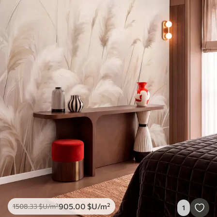
905
.00
$U
/m²
1508
.33
$U
/m²
1