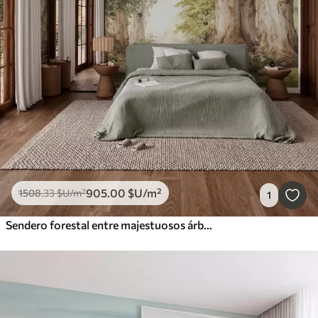
905
.00
$U
/m²
1508
.33
$U
/m²
1
Sendero forestal entre majestuosos árboles en estilo acuarela