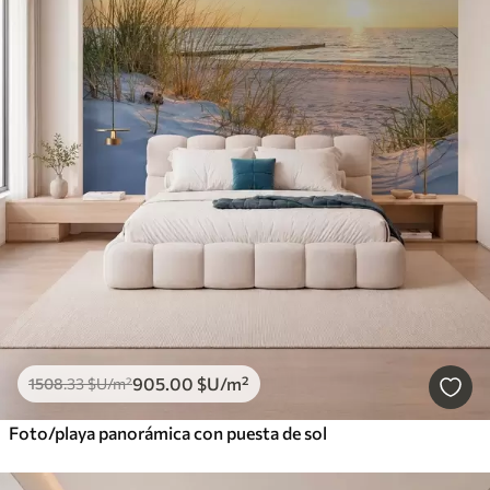
905
.00
$U
/m²
1508
.33
$U
/m²
Foto/playa panorámica con puesta de sol