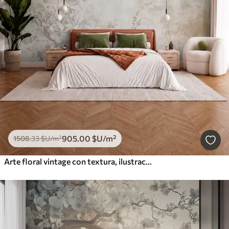
905
.00
$U
/m²
1508
.33
$U
/m²
Arte floral vintage con textura, ilustraciones de delicadas flores y hojas de jardín en estilo dibujo, suaves tonos pastel beige y sepia