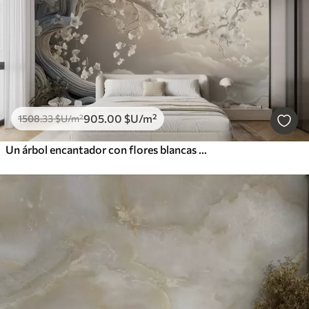
905
.00
$U
/m²
1508
.33
$U
/m²
Un árbol encantador con flores blancas contra el fondo de nubes en un estilo interesante en delicados colores cálidos