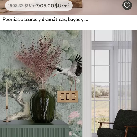
905
.00
$U
/m²
1508
.33
$U
/m²
Peonías oscuras y dramáticas, bayas y mariposa sobre fondo negro