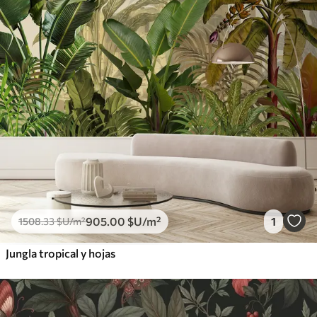
905
.00
$U
/m²
1
1508
.33
$U
/m²
Jungla tropical y hojas