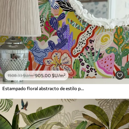
905
.00
$U
/m²
1508
.33
$U
/m²
Estampado floral abstracto de estilo pop art