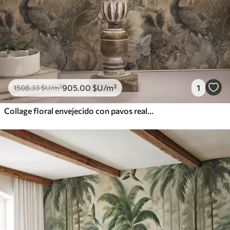
905
.00
$U
/m²
1
1508
.33
$U
/m²
Collage floral envejecido con pavos reales y mariposas