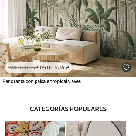
905
.00
$U
/m²
1508
.33
$U
/m²
Panorama con paisaje tropical y aves
CATEGORÍAS POPULARES