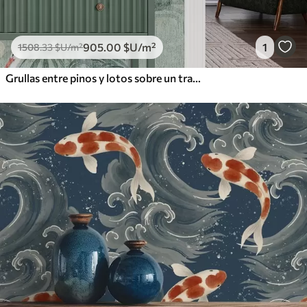
905
.00
$U
/m²
1
1508
.33
$U
/m²
Grullas entre pinos y lotos sobre un tranquilo fondo verde