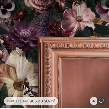
905
.00
$U
/m²
4
1508
.33
$U
/m²