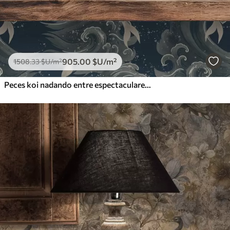
905
.00
$U
/m²
1508
.33
$U
/m²
Peces koi nadando entre espectaculares olas oceánicas