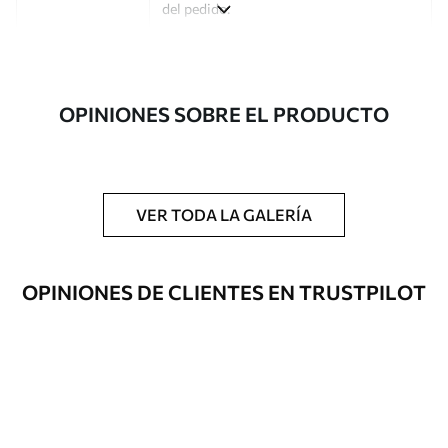
del pedido.
Autor
Estudio de diseño Uwalls
Número de
a00191
OPINIONES SOBRE EL PRODUCTO
artículo
Acabado
Semimate.
Producción
Impreso bajo pedido y entregado en
VER TODA LA GALERÍA
rollos de hasta 50 cm de ancho.
Opciones
Disponible con recubrimiento de barniz
OPINIONES DE CLIENTES EN TRUSTPILOT
adicionales
y/o adhesivo para empapelar.
Limpieza
Se puede limpiar suavemente con una
esponja suave. Los murales de pared con
recubrimiento de barniz pueden
limpiarse con agua.