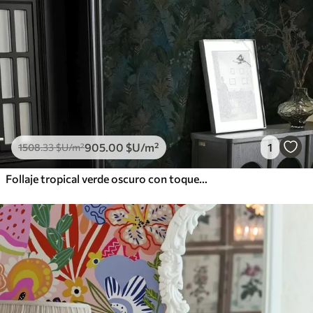
905
.00
$U
/m²
1
1508
.33
$U
/m²
Follaje tropical verde oscuro con toques azules