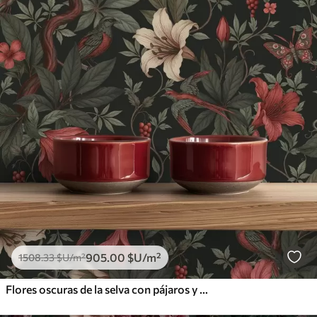
905
.00
$U
/m²
1508
.33
$U
/m²
Flores oscuras de la selva con pájaros y mariposas