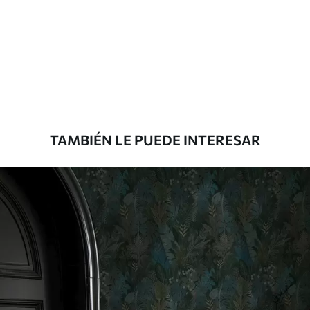
Método de
Aplicación sin fisuras
aplicación
Materiales disponibles
Estándar
1508
.33
905
.00
$U
/m²
TAMBIÉN LE PUEDE INTERESAR
Premium
1808
.33
1085
.00
$U
/m²
Vinilo Premium
1990
.00
1194
.00
$U
/m²