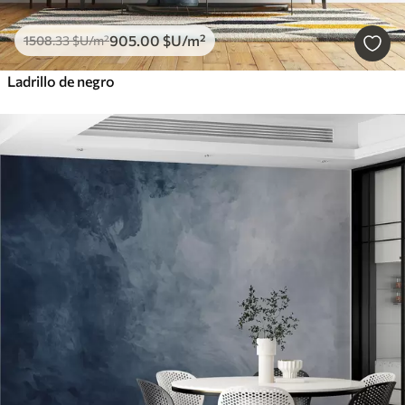
905
.00
$U
/m²
1508
.33
$U
/m²
Ladrillo de negro