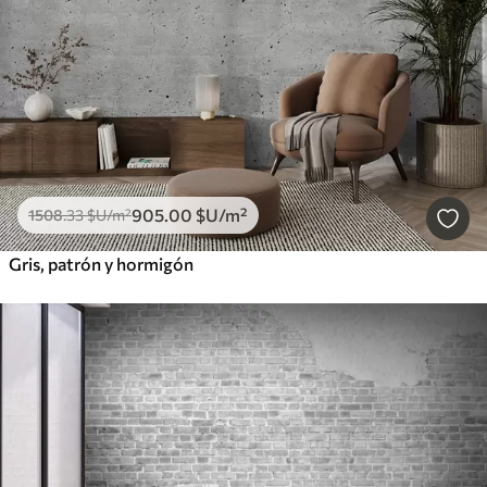
905
.00
$U
/m²
1508
.33
$U
/m²
Gris, patrón y hormigón