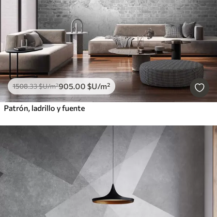
905
.00
$U
/m²
1508
.33
$U
/m²
Patrón, ladrillo y fuente