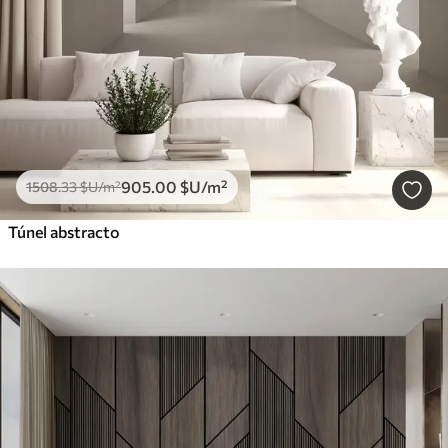
905
.00
$U
/m²
1508
.33
$U
/m²
Túnel abstracto