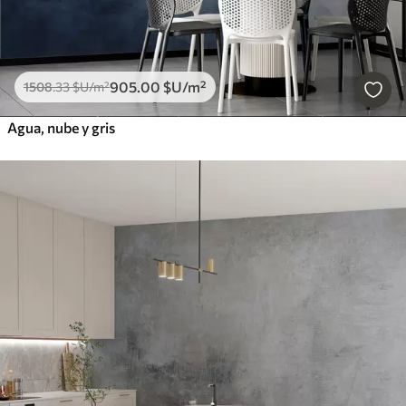
905
.00
$U
/m²
1508
.33
$U
/m²
Agua, nube y gris