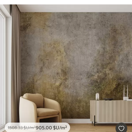
905
.00
$U
/m²
1508
.33
$U
/m²