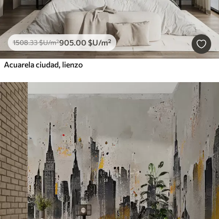
905
.00
$U
/m²
1508
.33
$U
/m²
Acuarela ciudad, lienzo