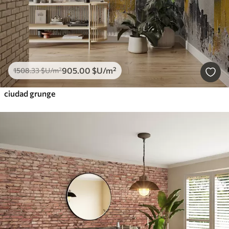
905
.00
$U
/m²
1508
.33
$U
/m²
ciudad grunge