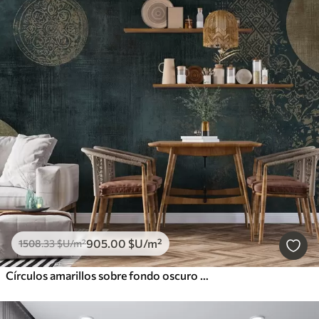
905
.00
$U
/m²
1508
.33
$U
/m²
Círculos amarillos sobre fondo oscuro envejecido