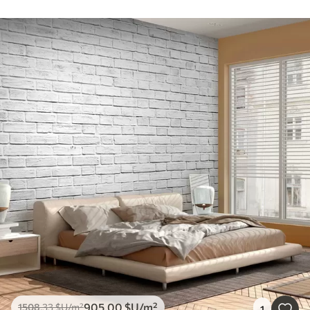
905
.00
$U
/m²
1508
.33
$U
/m²
1