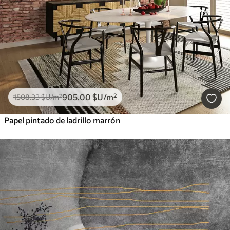
905
.00
$U
/m²
1508
.33
$U
/m²
Papel pintado de ladrillo marrón