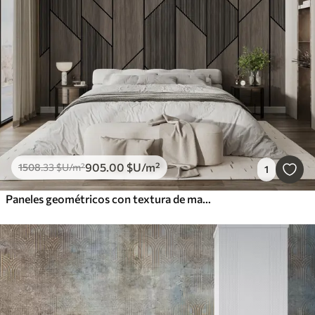
905
.00
$U
/m²
1508
.33
$U
/m²
1
Paneles geométricos con textura de madera