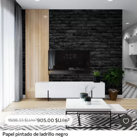
905
.00
$U
/m²
1508
.33
$U
/m²
Papel pintado de ladrillo negro