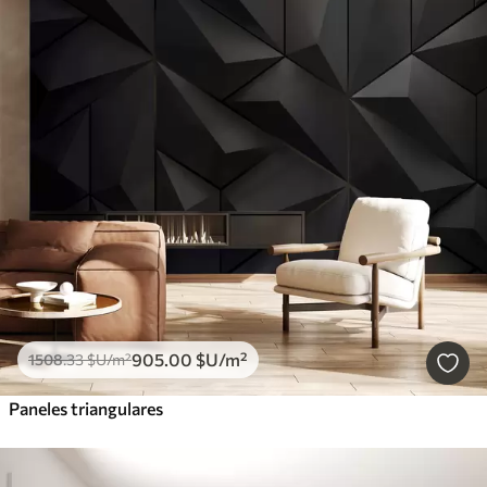
905
.00
$U
/m²
1508
.33
$U
/m²
Paneles triangulares