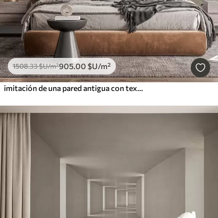
905
.00
$U
/m²
1508
.33
$U
/m²
imitación de una pared antigua con textura