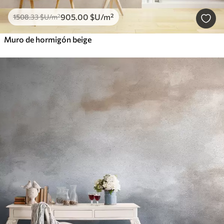
905
.00
$U
/m²
1508
.33
$U
/m²
Muro de hormigón beige