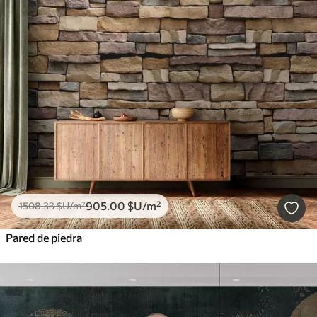
905
.00
$U
/m²
1508
.33
$U
/m²
Pared de piedra