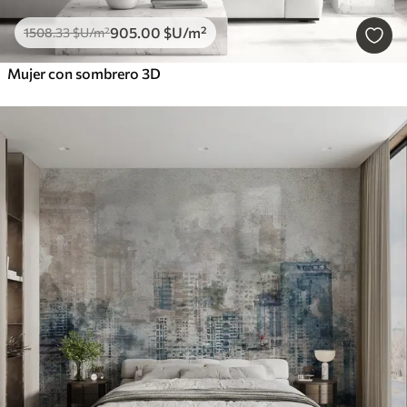
905
.00
$U
/m²
1508
.33
$U
/m²
Mujer con sombrero 3D