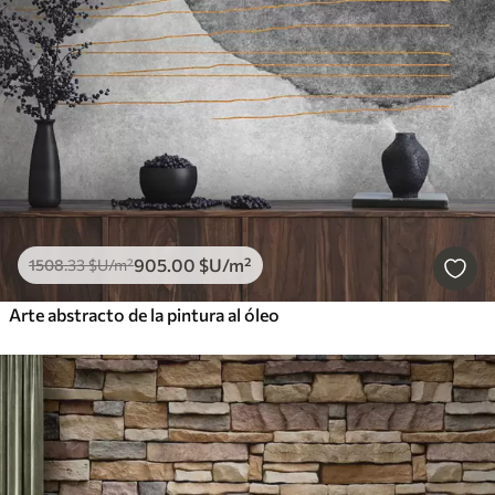
905
.00
$U
/m²
1508
.33
$U
/m²
Arte abstracto de la pintura al óleo