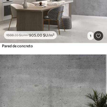
905
.00
$U
/m²
1508
.33
$U
/m²
1
Pared de concreto