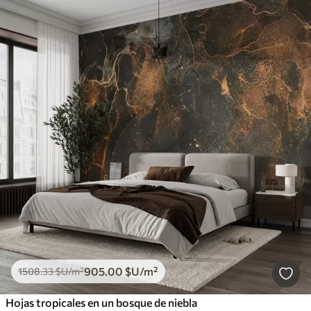
905
.00
$U
/m²
1508
.33
$U
/m²
Hojas tropicales en un bosque de niebla