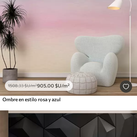
905
.00
$U
/m²
1508
.33
$U
/m²
Ombre en estilo rosa y azul