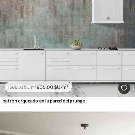
905
.00
$U
/m²
1508
.33
$U
/m²
patrón arqueado en la pared del grunge