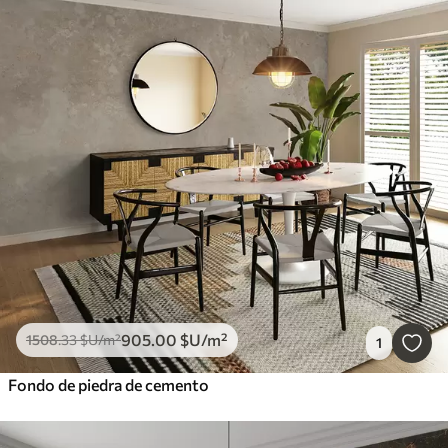
905
.00
$U
/m²
1508
.33
$U
/m²
1
Fondo de piedra de cemento