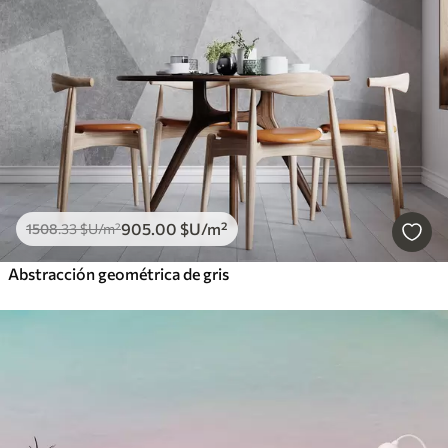
905
.00
$U
/m²
1508
.33
$U
/m²
Abstracción geométrica de gris