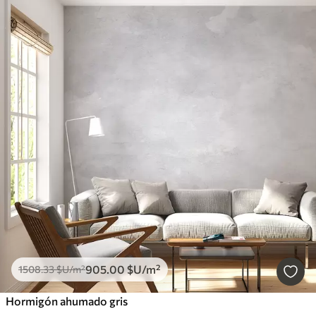
905
.00
$U
/m²
1508
.33
$U
/m²
Hormigón ahumado gris