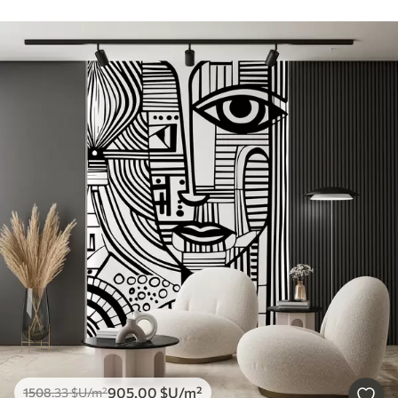
905
.00
$U
/m²
1508
.33
$U
/m²