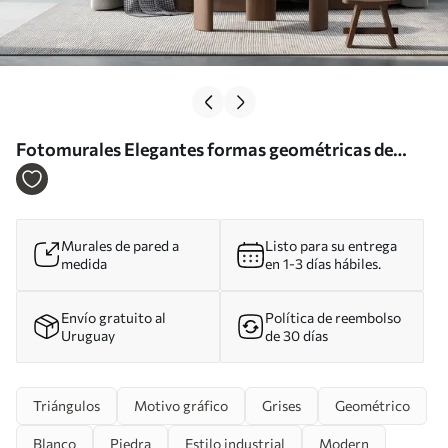
Fotomurales Elegantes formas geométricas de
triángulos y esquinas de color gris grunge Nr.
u97205
Murales de pared a
Listo para su entrega
medida
en 1-3 días hábiles.
Envío gratuito al
Política de reembolso
Uruguay
de 30 días
Triángulos
Motivo gráfico
Grises
Geométrico
Blanco
Piedra
Estilo industrial
Modern