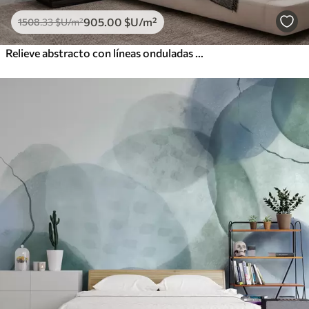
905
.00
$U
/m²
1508
.33
$U
/m²
Relieve abstracto con líneas onduladas y fluidas