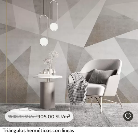
905
.00
$U
/m²
1508
.33
$U
/m²
Triángulos herméticos con líneas