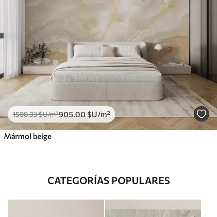
905
.00
$U
/m²
1508
.33
$U
/m²
Mármol beige
CATEGORÍAS POPULARES