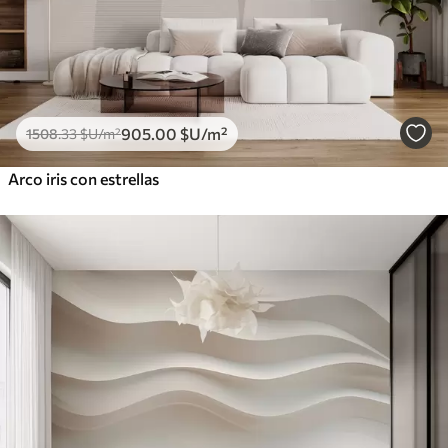
905
.00
$U
/m²
1508
.33
$U
/m²
Arco iris con estrellas