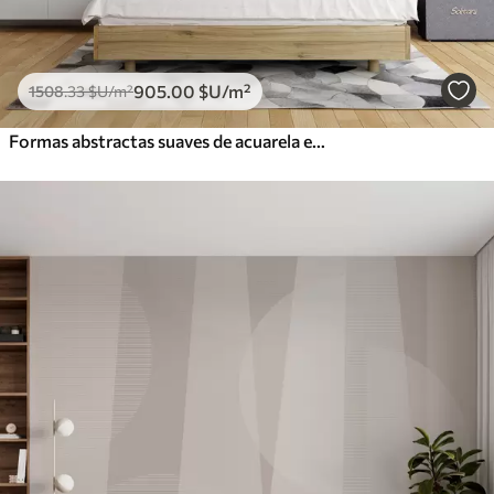
905
.00
$U
/m²
1508
.33
$U
/m²
Formas abstractas suaves de acuarela en tonos de azul, verde y blanco