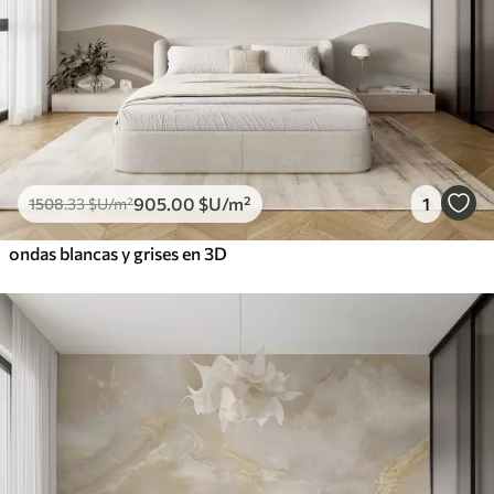
905
.00
$U
/m²
1
1508
.33
$U
/m²
ondas blancas y grises en 3D