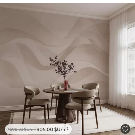
905
.00
$U
/m²
1508
.33
$U
/m²