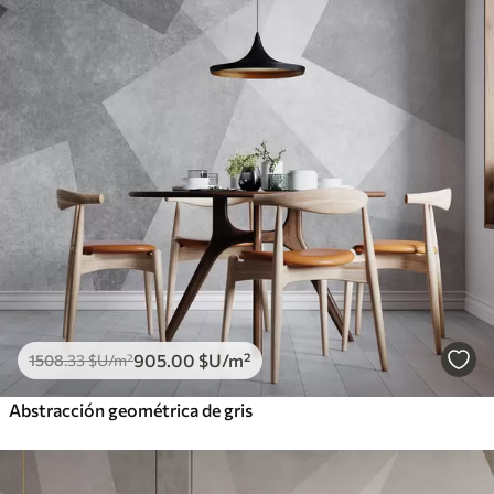
905
.00
$U
/m²
1508
.33
$U
/m²
Abstracción geométrica de gris