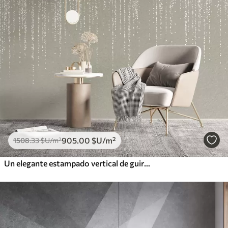
905
.00
$U
/m²
1508
.33
$U
/m²
Un elegante estampado vertical de guirnaldas punteadas sobre un fondo de textura beige, que crea una sensación de profundidad y movimiento