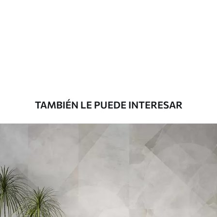
Materiales disponibles
Estándar
1508
.33
905
.00
$U
/m²
Premium
1808
.33
1085
.00
$U
/m²
TAMBIÉN LE PUEDE INTERESAR
Vinilo Premium
1990
.00
1194
.00
$U
/m²