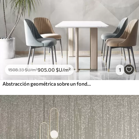
905
.00
$U
/m²
1
1508
.33
$U
/m²
Abstracción geométrica sobre un fondo de mármol en colores pastel