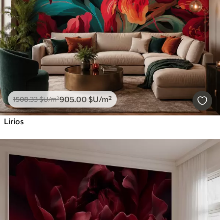
Borrar todos los filtros
905
.00
$U
/m²
1508
.33
$U
/m²
Lirios