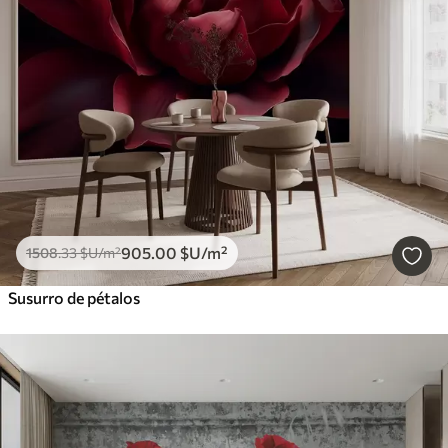
905
.00
$U
/m²
1508
.33
$U
/m²
Susurro de pétalos