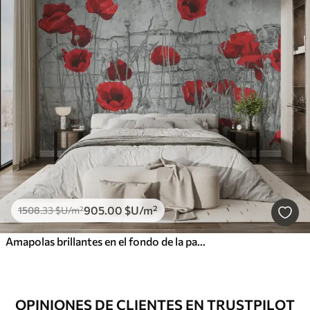
905
.00
$U
/m²
1508
.33
$U
/m²
Amapolas brillantes en el fondo de la pared
OPINIONES DE CLIENTES EN TRUSTPILOT