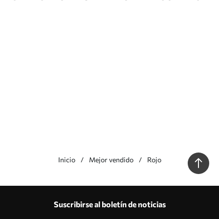
Inicio
Mejor vendido
Rojo
Nuestras ventajas
Respuestas:
1
Suscribirse al boletín de noticias
Producción según tallas individuales
Participa en las promociones navideñas de 2025 y consigue un descuento