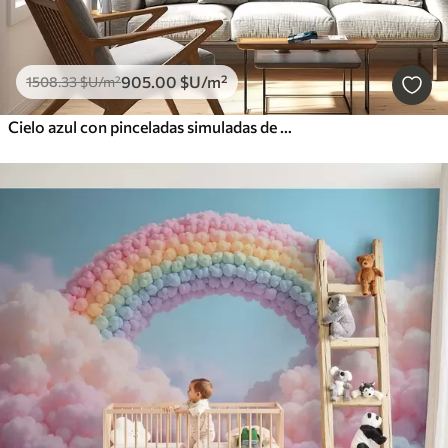
905
.00
$U
/m²
1508
.33
$U
/m²
Cielo azul con pinceladas simuladas de óleo