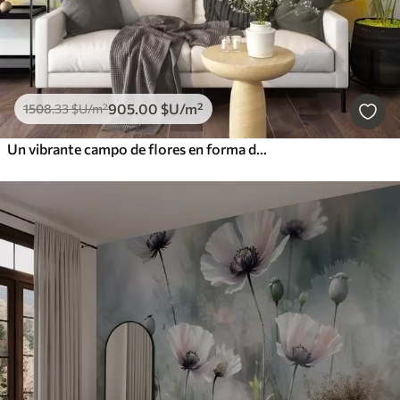
905
.00
$U
/m²
1508
.33
$U
/m²
Un vibrante campo de flores en forma de acuarela con flores naranjas y amarillas y una mariposa sobre las flores