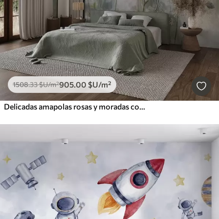
905
.00
$U
/m²
1508
.33
$U
/m²
Delicadas amapolas rosas y moradas con tallos y capullos verdes sobre un fondo de textura suave y difuminada