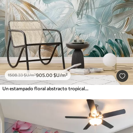
905
.00
$U
/m²
1508
.33
$U
/m²
Un estampado floral abstracto tropical con grandes hojas de palmera en tonos azules y beige crea un ambiente exuberante