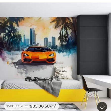
905
.00
$U
/m²
1508
.33
$U
/m²