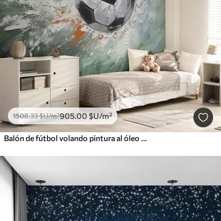
905
.00
$U
/m²
1508
.33
$U
/m²
Balón de fútbol volando pintura al óleo arte abstracto