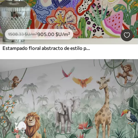
905
.00
$U
/m²
1508
.33
$U
/m²
Estampado floral abstracto de estilo pop art