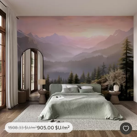
905
.00
$U
/m²
1508
.33
$U
/m²