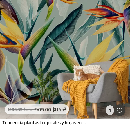
905
.00
$U
/m²
1508
.33
$U
/m²
1
Tendencia plantas tropicales y hojas en color brillante