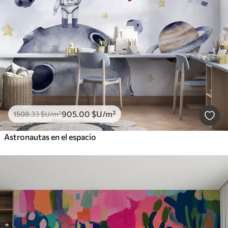
905
.00
$U
/m²
1508
.33
$U
/m²
Astronautas en el espacio