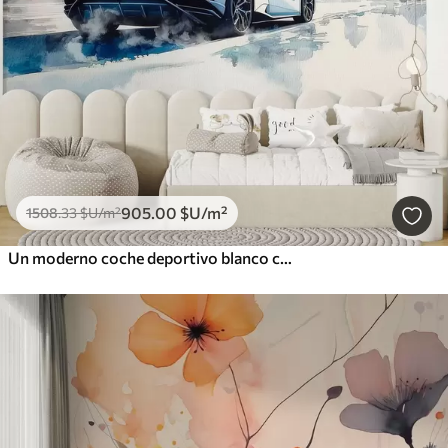
905
.00
$U
/m²
1508
.33
$U
/m²
Un moderno coche deportivo blanco corriendo sobre un fondo de palmeras y rascacielos en técnica de acuarela libre