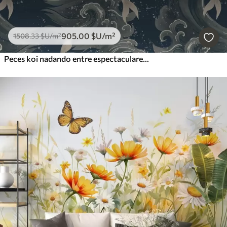
905
.00
$U
/m²
1508
.33
$U
/m²
Peces koi nadando entre espectaculares olas oceánicas