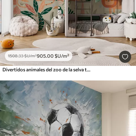
905
.00
$U
/m²
1508
.33
$U
/m²
Divertidos animales del zoo de la selva tropical