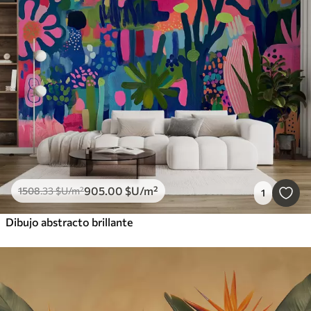
905
.00
$U
/m²
1508
.33
$U
/m²
1
Dibujo abstracto brillante