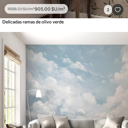
905
.00
$U
/m²
1508
.33
$U
/m²
2
Delicadas ramas de olivo verde