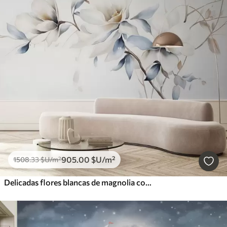
905
.00
$U
/m²
1508
.33
$U
/m²
Delicadas flores blancas de magnolia con suaves pétalos azules sobre un fondo claro acuarela imitación minimalismo