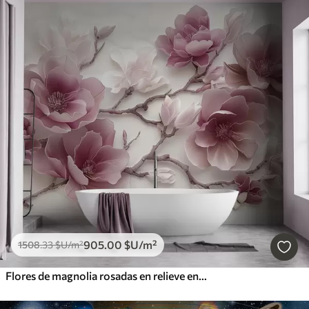
905
.00
$U
/m²
1508
.33
$U
/m²
Flores de magnolia rosadas en relieve en una rama elegante