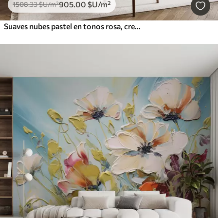
905
.00
$U
/m²
1508
.33
$U
/m²
Suaves nubes pastel en tonos rosa, crema y azul