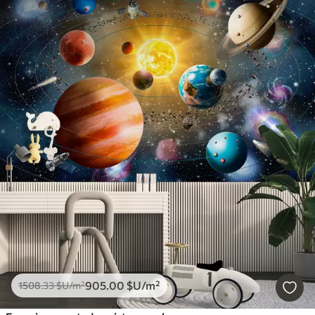
905
.00
$U
/m²
1508
.33
$U
/m²