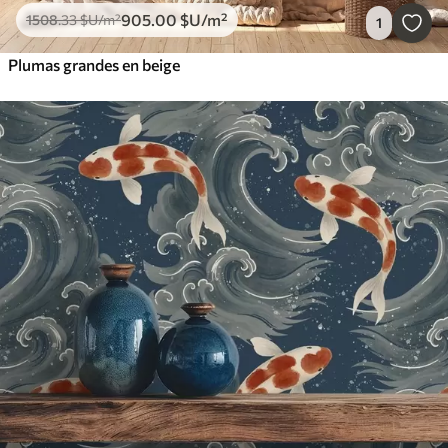
905
.00
$U
/m²
1508
.33
$U
/m²
1
Plumas grandes en beige