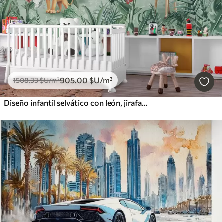
905
.00
$U
/m²
1508
.33
$U
/m²
Diseño infantil selvático con león, jirafa, elefante y loros