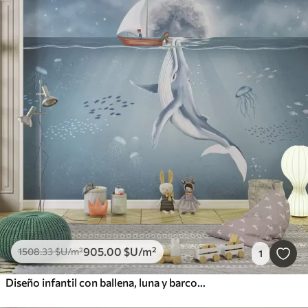
905
.00
$U
/m²
1508
.33
$U
/m²
1
Diseño infantil con ballena, luna y barco con niños