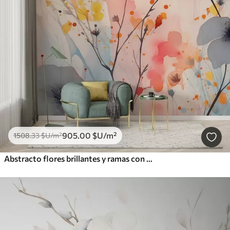
905
.00
$U
/m²
1508
.33
$U
/m²
Abstracto flores brillantes y ramas con salpicaduras de pintura acuarela húmeda