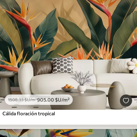
905
.00
$U
/m²
1508
.33
$U
/m²
Cálida floración tropical