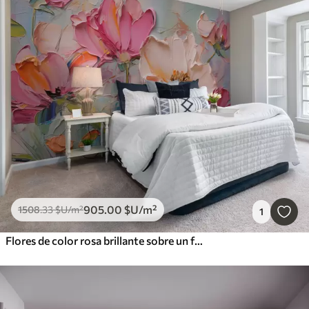
905
.00
$U
/m²
1508
.33
$U
/m²
1
Flores de color rosa brillante sobre un fondo gris azulado claro