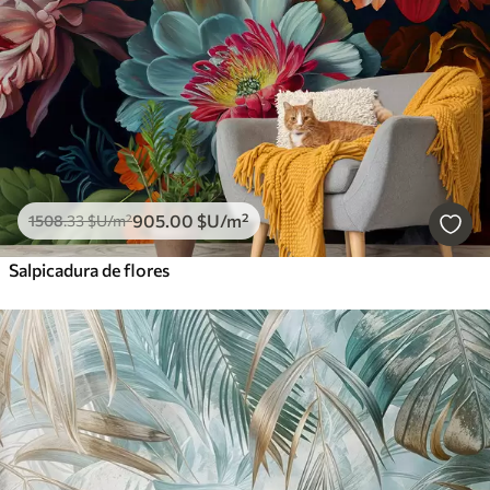
Borrar todos los filtros
905
.00
$U
/m²
1508
.33
$U
/m²
Salpicadura de flores