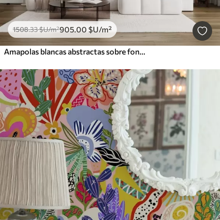
905
.00
$U
/m²
1508
.33
$U
/m²
Amapolas blancas abstractas sobre fondo azul, imitación de pinceladas