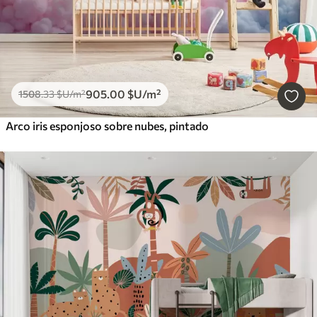
905
.00
$U
/m²
1508
.33
$U
/m²
Arco iris esponjoso sobre nubes, pintado