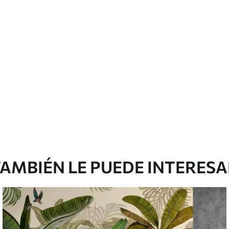
licación con solapamiento.
Vinilo Premium
1990
.00
²
1194
.00
$U
/m²
AMBIÉN LE PUEDE INTERES