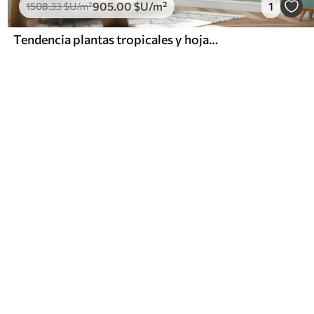
905
.00
$U
/m²
1
1508
.33
$U
/m²
Tendencia plantas tropicales y hojas en color brillante