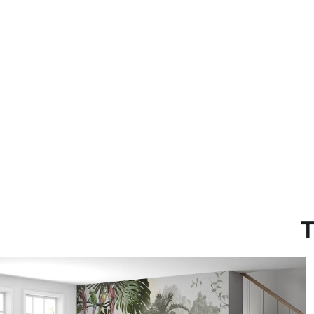
Más de 360 cm de altura: ap
Materiales disponibles
Estándar
Premium
1508
.33
1808
.33
905
.00
$U
/m²
1085
.00
$U
/m
T