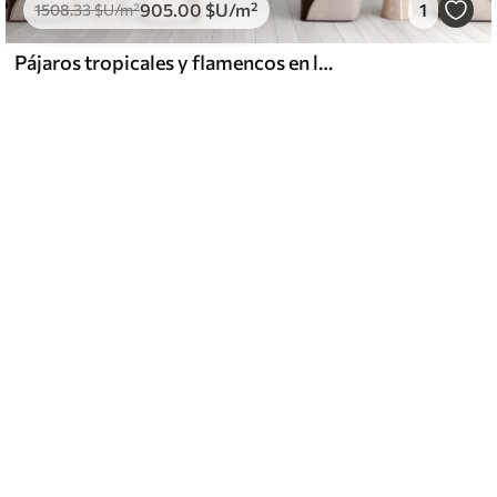
905
.00
$U
/m²
1
1508
.33
$U
/m²
Pájaros tropicales y flamencos en la jungla