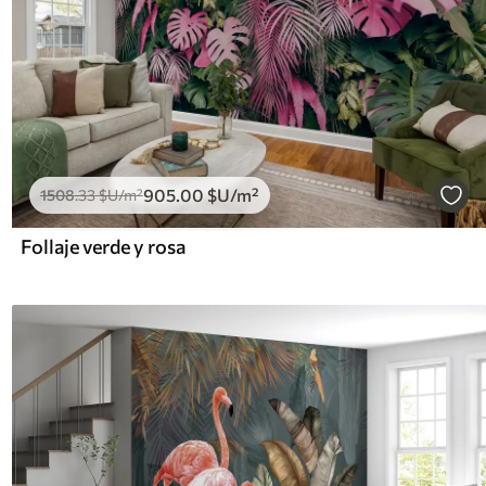
905
.00
$U
/m²
1508
.33
$U
/m²
Follaje verde y rosa