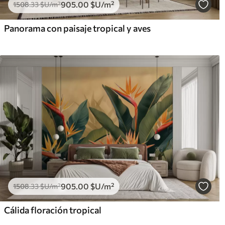
905
.00
$U
/m²
1508
.33
$U
/m²
Panorama con paisaje tropical y aves
905
.00
$U
/m²
1508
.33
$U
/m²
Cálida floración tropical