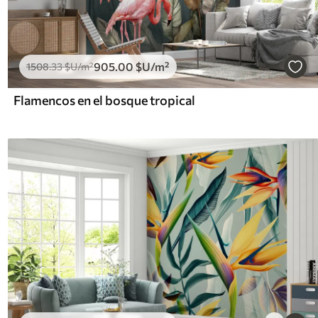
905
.00
$U
/m²
1508
.33
$U
/m²
Flamencos en el bosque tropical