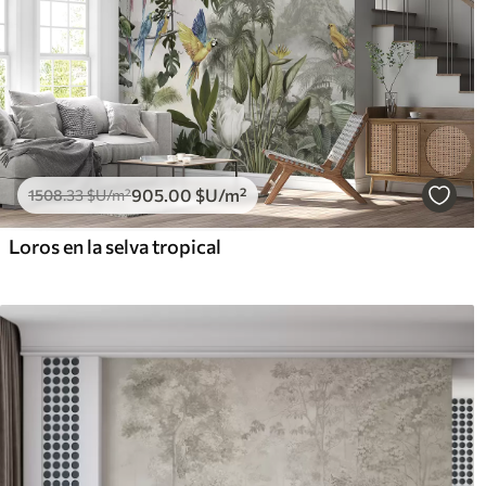
905
.00
$U
/m²
1508
.33
$U
/m²
Loros en la selva tropical