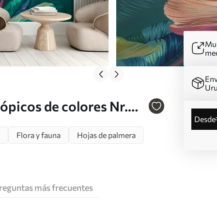
Mur
me
Env
Ur
ópicos de colores Nr.
desde
Flora y fauna
Hojas de palmera
reguntas más frecuentes