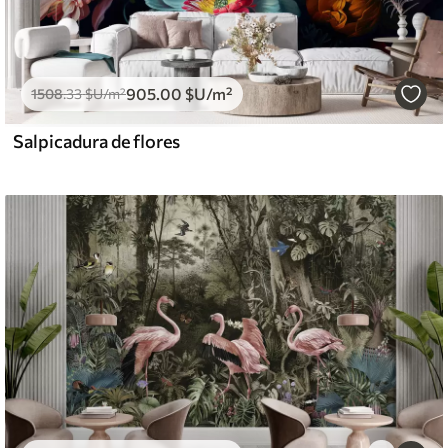
905
.00
$U
/m²
1508
.33
$U
/m²
Salpicadura de flores