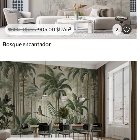
905
.00
$U
/m²
2
1508
.33
$U
/m²
Bosque encantador