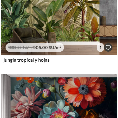
905
.00
$U
/m²
1
1508
.33
$U
/m²
Jungla tropical y hojas