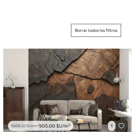
Borrar todos los filtros
905
.00
$U
/m²
1508
.33
$U
/m²
1