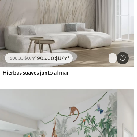
905
.00
$U
/m²
1508
.33
$U
/m²
1
Hierbas suaves junto al mar