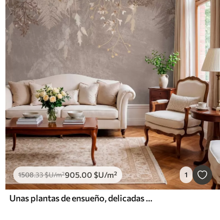
905
.00
$U
/m²
1508
.33
$U
/m²
1
Unas plantas de ensueño, delicadas y tenues, espiguillas y flores en colores pastel marrones sobre un fondo brumoso y texturizado