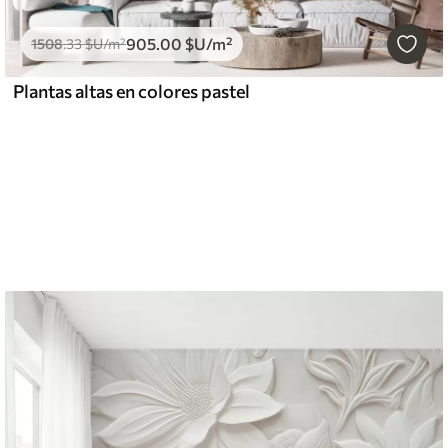
905
.00
$U
/m²
1508
.33
$U
/m²
Plantas altas en colores pastel