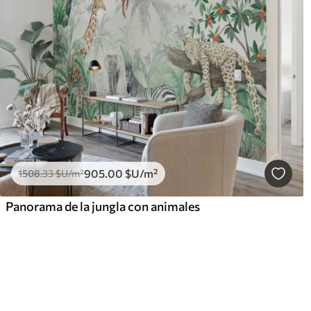
905
.00
$U
/m²
1508
.33
$U
/m²
Panorama de la jungla con animales