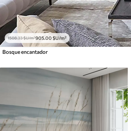
905
.00
$U
/m²
1508
.33
$U
/m²
Bosque encantador