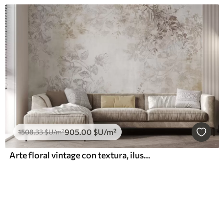
905
.00
$U
/m²
1508
.33
$U
/m²
Arte floral vintage con textura, ilustraciones de delicadas flores y hojas de jardín en estilo dibujo, suaves tonos pastel beige y sepia