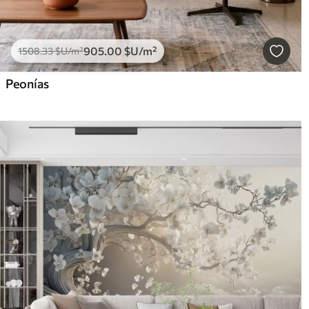
905
.00
$U
/m²
1508
.33
$U
/m²
Peonías