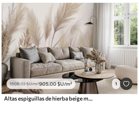
905
.00
$U
/m²
1508
.33
$U
/m²
1
Altas espiguillas de hierba beige mecidas por el viento sobre un fondo suave y claro