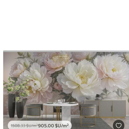
905
.00
$U
/m²
1508
.33
$U
/m²