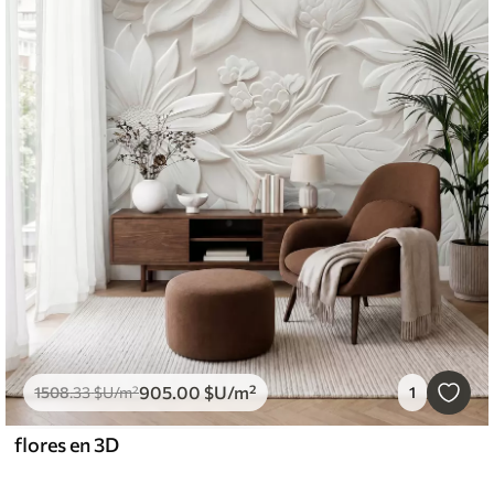
905
.00
$U
/m²
1508
.33
$U
/m²
1
flores en 3D