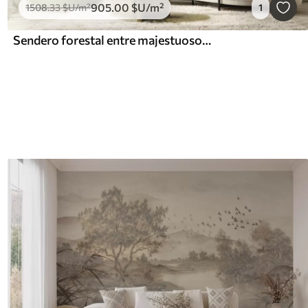
905
.00
$U
/m²
1508
.33
$U
/m²
1
Sendero forestal entre majestuosos árboles en estilo acuarela