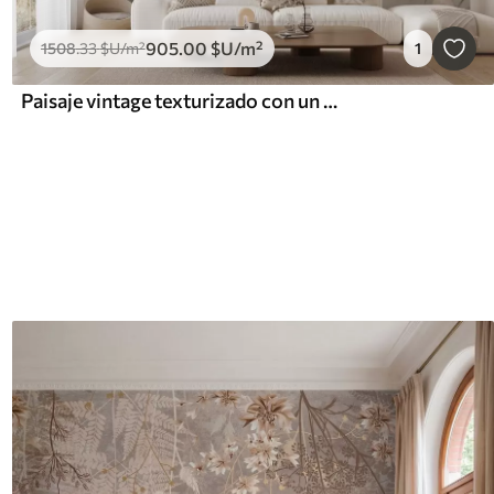
905
.00
$U
/m²
1508
.33
$U
/m²
1
Paisaje vintage texturizado con un árbol cerca de un río y un cielo nublado, arte de la naturaleza en tonos sepia