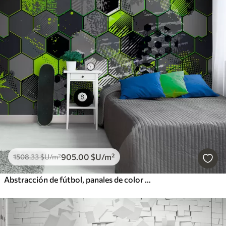
905
.00
$U
/m²
1508
.33
$U
/m²
Abstracción de fútbol, panales de color verde claro