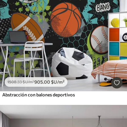
905
.00
$U
/m²
1508
.33
$U
/m²
Abstracción con balones deportivos