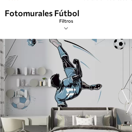
Fotomurales Fútbol
Filtros
Etiquetas
Formato de imagen
Paleta de colores
Inteligente
Borrar todos los filtros