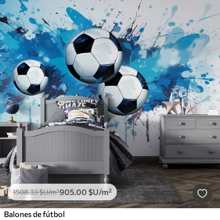
905
.00
$U
/m²
1508
.33
$U
/m²
Balones de fútbol