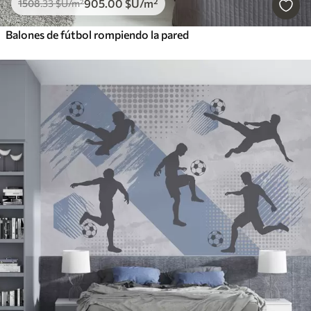
905
.00
$U
/m²
1508
.33
$U
/m²
Balones de fútbol rompiendo la pared