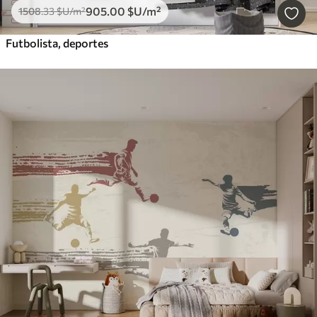
905
.00
$U
/m²
1508
.33
$U
/m²
Futbolista, deportes