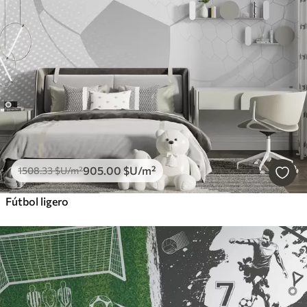
905
.00
$U
/m²
1508
.33
$U
/m²
Fútbol ligero