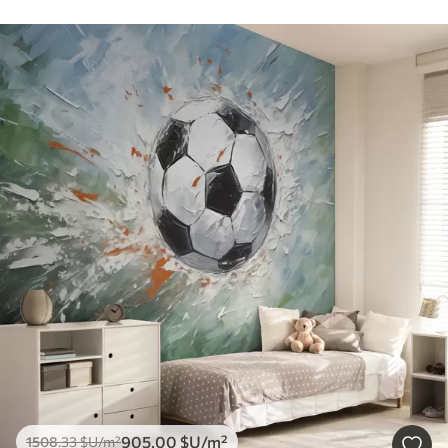
905
.00
$U
/m²
1508
.33
$U
/m²