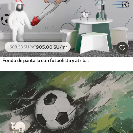
905
.00
$U
/m²
1508
.33
$U
/m²
Fondo de pantalla con futbolista y atributos futbolísticos