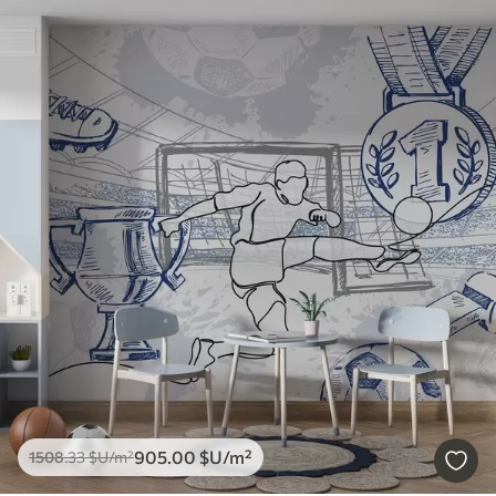
905
.00
$U
/m²
1508
.33
$U
/m²