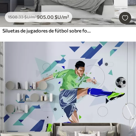
905
.00
$U
/m²
1508
.33
$U
/m²
Siluetas de jugadores de fútbol sobre fondo abstracto