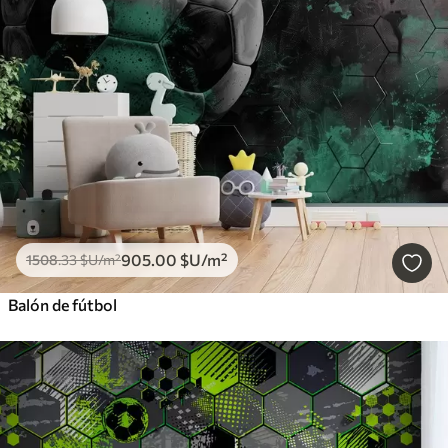
905
.00
$U
/m²
1508
.33
$U
/m²
Balón de fútbol