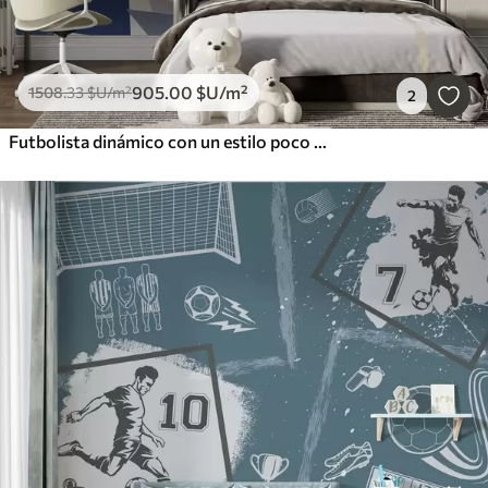
905
.00
$U
/m²
1508
.33
$U
/m²
2
Futbolista dinámico con un estilo poco polvoriento, golpeando el balón