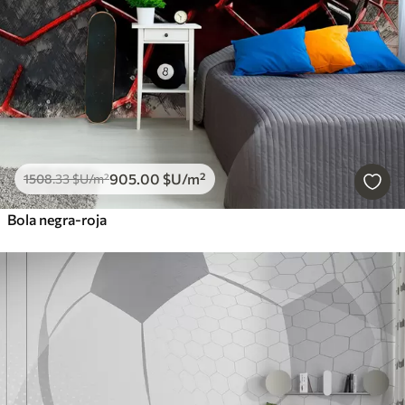
905
.00
$U
/m²
1508
.33
$U
/m²
Bola negra-roja