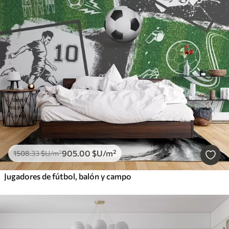
905
.00
$U
/m²
1508
.33
$U
/m²
Jugadores de fútbol, balón y campo