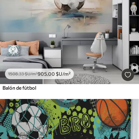
905
.00
$U
/m²
1508
.33
$U
/m²
Balón de fútbol