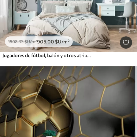
905
.00
$U
/m²
1508
.33
$U
/m²
Jugadores de fútbol, balón y otros atributos futbolísticos en tonos azules