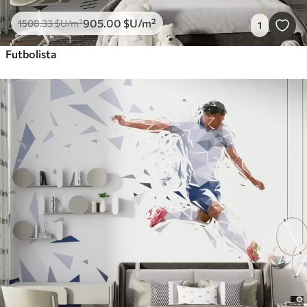
905
.00
$U
/m²
1508
.33
$U
/m²
1
Futbolista