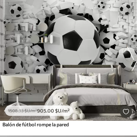
905
.00
$U
/m²
1508
.33
$U
/m²
Balón de fútbol rompe la pared