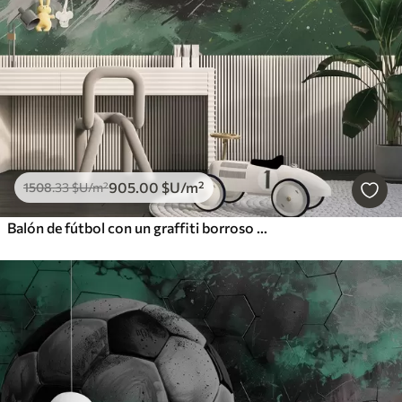
905
.00
$U
/m²
1508
.33
$U
/m²
Balón de fútbol con un graffiti borroso de fondo