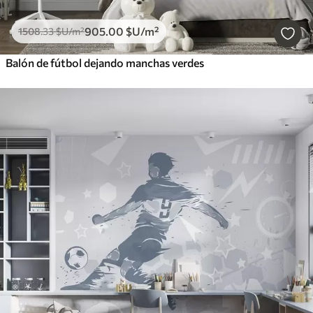
905
.00
$U
/m²
1508
.33
$U
/m²
Balón de fútbol dejando manchas verdes