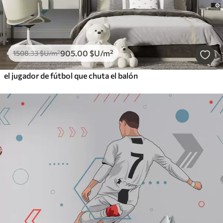
905
.00
$U
/m²
1508
.33
$U
/m²
el jugador de fútbol que chuta el balón