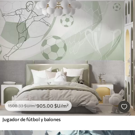
905
.00
$U
/m²
1508
.33
$U
/m²
Jugador de fútbol y balones