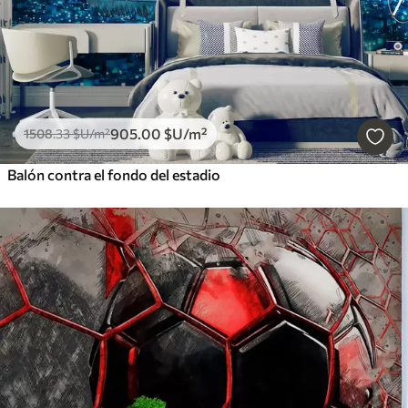
905
.00
$U
/m²
1508
.33
$U
/m²
Balón contra el fondo del estadio