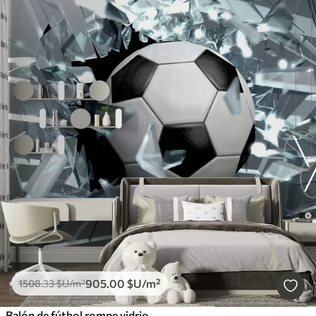
905
.00
$U
/m²
1508
.33
$U
/m²
Balón de fútbol rompe vidrio