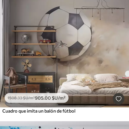
905
.00
$U
/m²
1508
.33
$U
/m²
Cuadro que imita un balón de fútbol