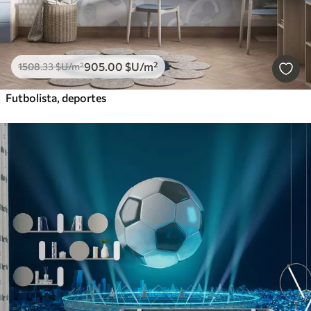
905
.00
$U
/m²
1508
.33
$U
/m²
Futbolista, deportes