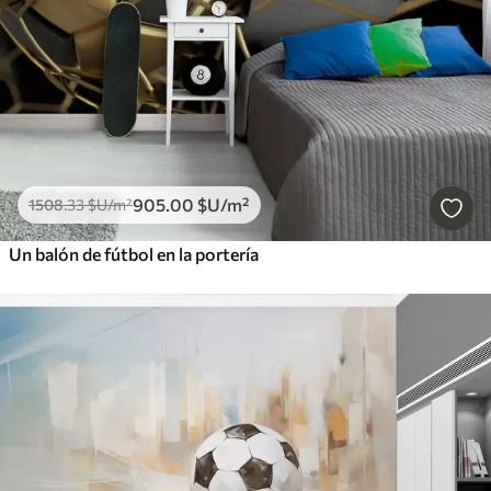
905
.00
$U
/m²
1508
.33
$U
/m²
Un balón de fútbol en la portería