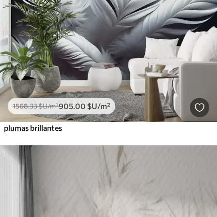
905
.00
$U
/m²
1508
.33
$U
/m²
plumas brillantes