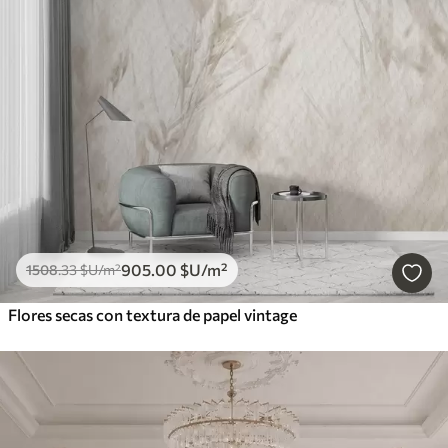
905
.00
$U
/m²
1508
.33
$U
/m²
Flores secas con textura de papel vintage