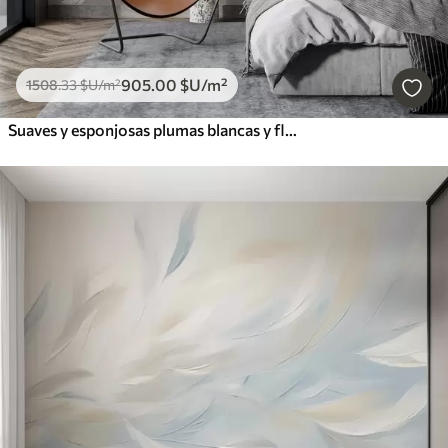
905
.00
$U
/m²
1508
.33
$U
/m²
Suaves y esponjosas plumas blancas y flores secas sobre un fondo neutro beige pastel