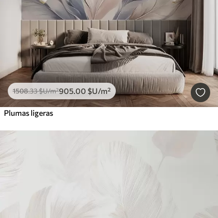
905
.00
$U
/m²
1508
.33
$U
/m²
Plumas ligeras