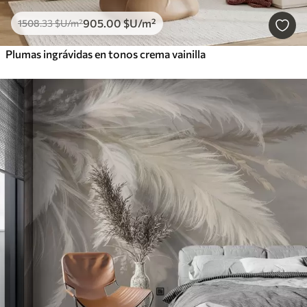
905
.00
$U
/m²
1508
.33
$U
/m²
Plumas ingrávidas en tonos crema vainilla