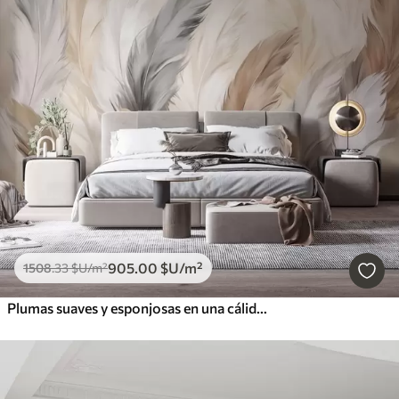
905
.00
$U
/m²
1508
.33
$U
/m²
Plumas suaves y esponjosas en una cálida paleta de colores neutros