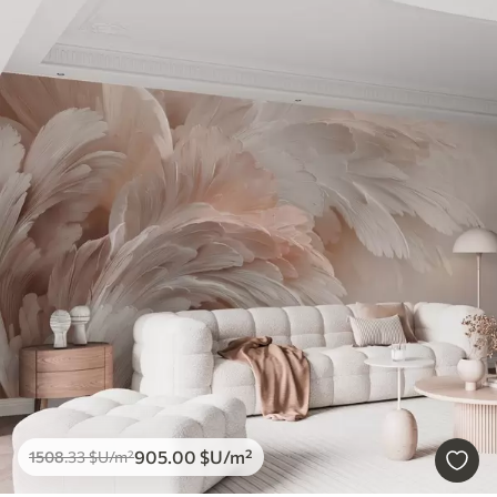
905
.00
$U
/m²
1508
.33
$U
/m²