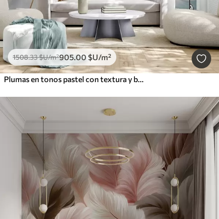
905
.00
$U
/m²
1508
.33
$U
/m²
Plumas en tonos pastel con textura y bordes suaves y difuminados, sobre un fondo de estilo acuarela