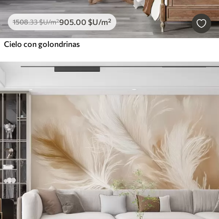
905
.00
$U
/m²
1508
.33
$U
/m²
Cielo con golondrinas