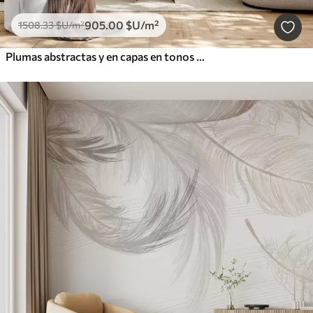
905
.00
$U
/m²
1508
.33
$U
/m²
Plumas abstractas y en capas en tonos crema, beige y azul claro, con un aspecto texturizado y orgánico.