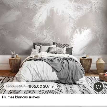
905
.00
$U
/m²
1508
.33
$U
/m²
Plumas blancas suaves