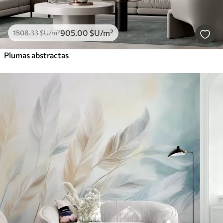
905
.00
$U
/m²
1508
.33
$U
/m²
Plumas abstractas