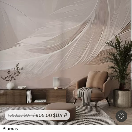
905
.00
$U
/m²
1508
.33
$U
/m²
Plumas