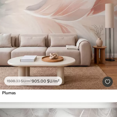
905
.00
$U
/m²
1508
.33
$U
/m²
Plumas