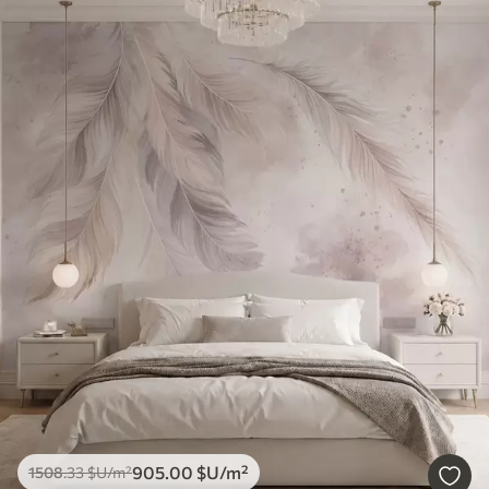
905
.00
$U
/m²
1508
.33
$U
/m²