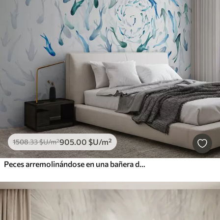
905
.00
$U
/m²
1508
.33
$U
/m²
Peces arremolinándose en una bañera de hidromasaje, danza de peces, acuarela, tiburón, composición abstracta, minimalismo, color azul, verde