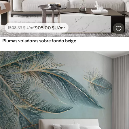
905
.00
$U
/m²
1508
.33
$U
/m²
Plumas voladoras sobre fondo beige