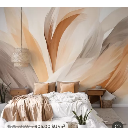
905
.00
$U
/m²
1508
.33
$U
/m²