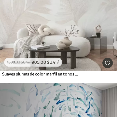
905
.00
$U
/m²
1508
.33
$U
/m²
Suaves plumas de color marfil en tonos beige lechoso.