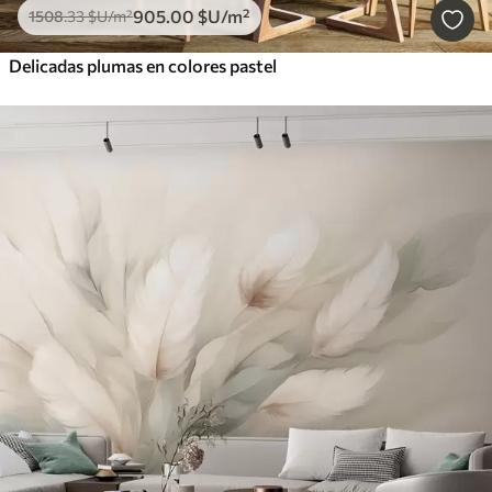
905
.00
$U
/m²
1508
.33
$U
/m²
Delicadas plumas en colores pastel