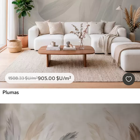
905
.00
$U
/m²
1508
.33
$U
/m²
Plumas