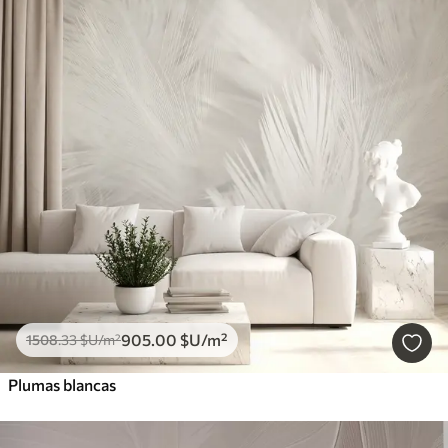
905
.00
$U
/m²
1508
.33
$U
/m²
Plumas blancas