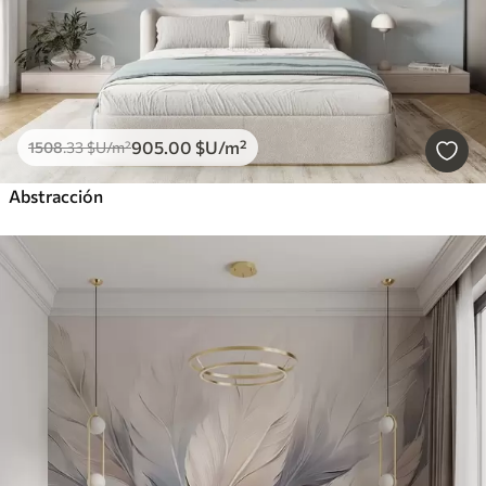
905
.00
$U
/m²
1508
.33
$U
/m²
Abstracción