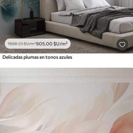
905
.00
$U
/m²
1508
.33
$U
/m²
Delicadas plumas en tonos azules