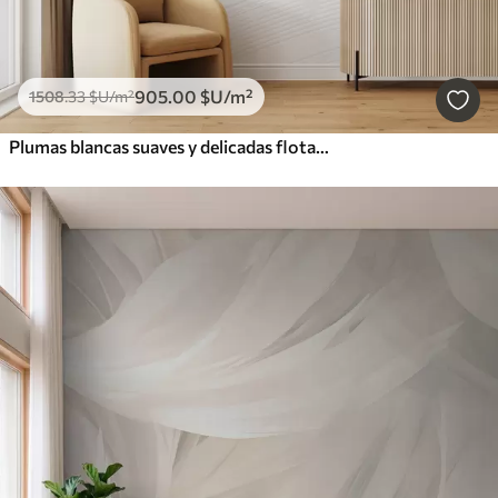
905
.00
$U
/m²
1508
.33
$U
/m²
Plumas blancas suaves y delicadas flotando sobre un fondo claro