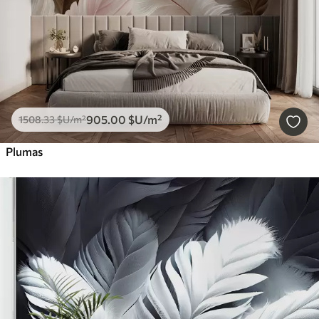
905
.00
$U
/m²
1508
.33
$U
/m²
Plumas