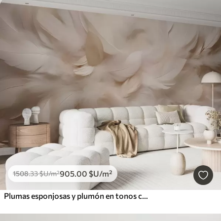
905
.00
$U
/m²
1508
.33
$U
/m²
Plumas esponjosas y plumón en tonos crema