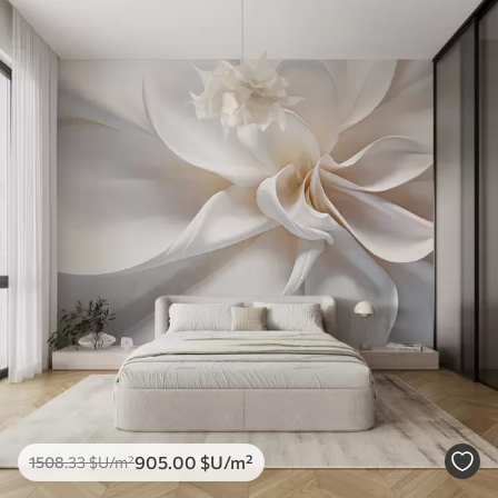
905
.00
$U
/m²
1508
.33
$U
/m²