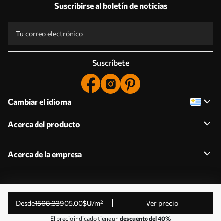
Suscribirse al boletín de noticias
Suscríbete
Cambiar el idioma
Acerca del producto
Acerca de la empresa
Editar permisos de cookies
© 2011-2026 Uwalls . Todos los derechos reservados.
desde
1508
.33
905
.00
$U
/m²
Ver precio
Gestionado por KLW Sp. z o.o. CIF: PL9223057591.
El precio indicado tiene un
descuento del 40%