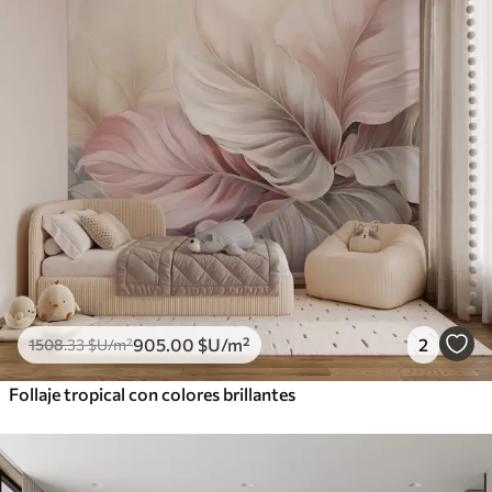
905
.00
$U
/m²
2
1508
.33
$U
/m²
Follaje tropical con colores brillantes