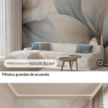
905
.00
$U
/m²
1508
.33
$U
/m²
Pétalos grandes de acuarela