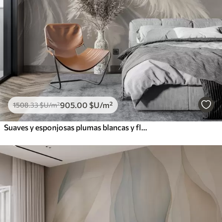
905
.00
$U
/m²
1508
.33
$U
/m²
Suaves y esponjosas plumas blancas y flores secas sobre un fondo neutro beige pastel