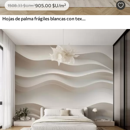
905
.00
$U
/m²
1508
.33
$U
/m²
Hojas de palma frágiles blancas con textura grunge