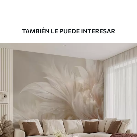
Premium
1808
.33
1085
.00
$U
/m²
TAMBIÉN LE PUEDE INTERESAR
Vinilo Premium
1990
.00
1194
.00
$U
/m²