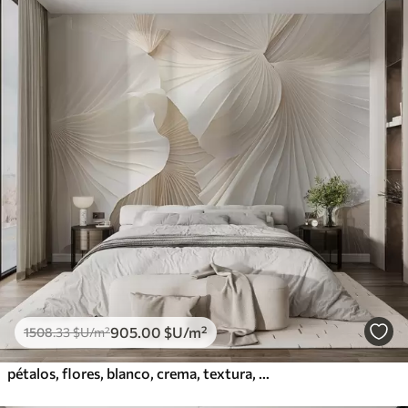
905
.00
$U
/m²
1508
.33
$U
/m²
pétalos, flores, blanco, crema, textura, ternura, decorativo