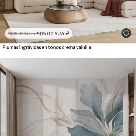
905
.00
$U
/m²
1508
.33
$U
/m²
Plumas ingrávidas en tonos crema vainilla