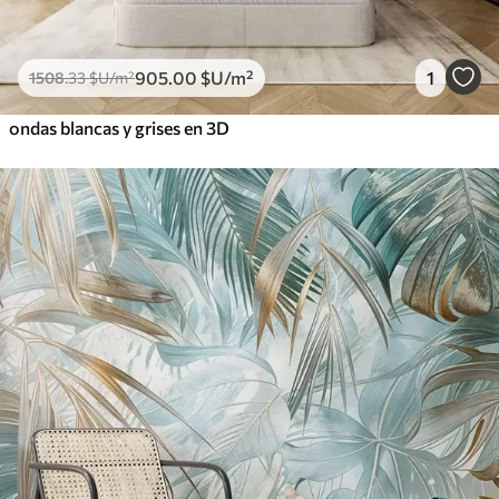
905
.00
$U
/m²
1
1508
.33
$U
/m²
ondas blancas y grises en 3D