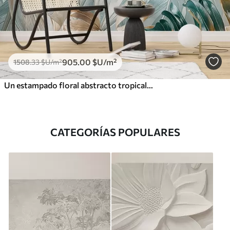
905
.00
$U
/m²
1508
.33
$U
/m²
Un estampado floral abstracto tropical con grandes hojas de palmera en tonos azules y beige crea un ambiente exuberante
CATEGORÍAS POPULARES