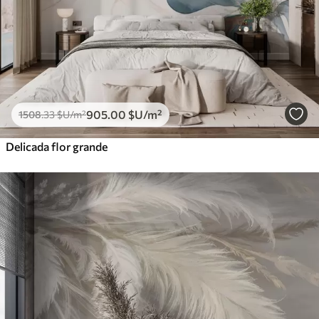
905
.00
$U
/m²
1508
.33
$U
/m²
Delicada flor grande