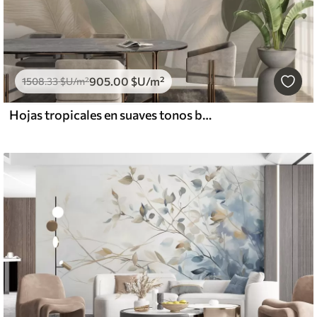
905
.00
$U
/m²
1508
.33
$U
/m²
Hojas tropicales en suaves tonos beige y verde, con efecto acuarela y suaves transiciones de color