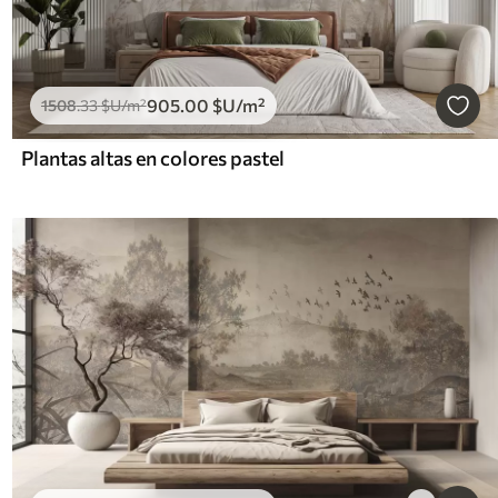
905
.00
$U
/m²
1508
.33
$U
/m²
Plantas altas en colores pastel