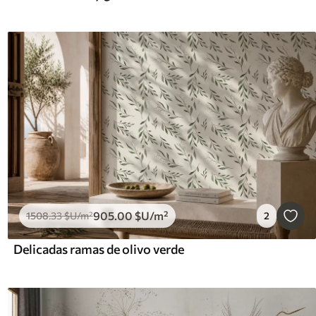
905
.00
$U
/m²
1508
.33
$U
/m²
2
Delicadas ramas de olivo verde