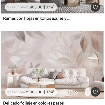
905
.00
$U
/m²
1508
.33
$U
/m²
Ramas con hojas en tonos azules y marrones, fondo claro, suave y delicado, estilo acuarela
905
.00
$U
/m²
1508
.33
$U
/m²
1
Delicado follaje en colores pastel