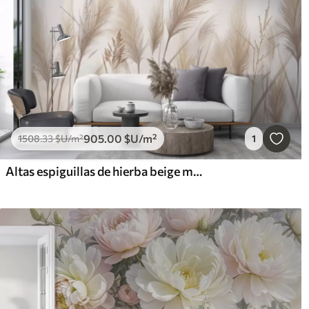
905
.00
$U
/m²
1508
.33
$U
/m²
1
Altas espiguillas de hierba beige mecidas por el viento sobre un fondo suave y claro