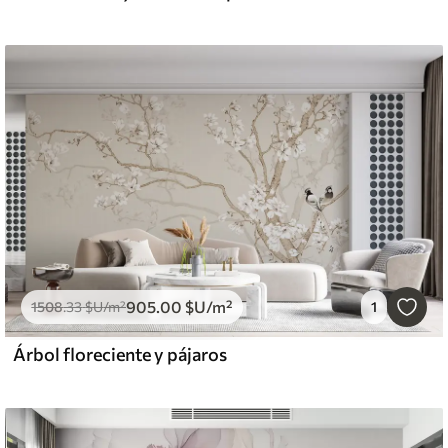
905
.00
$U
/m²
1508
.33
$U
/m²
1
Árbol floreciente y pájaros