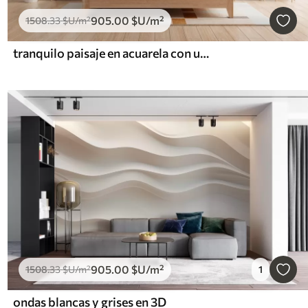
905
.00
$U
/m²
1508
.33
$U
/m²
tranquilo paisaje en acuarela con un lago y un árbol en flor
905
.00
$U
/m²
1508
.33
$U
/m²
1
ondas blancas y grises en 3D