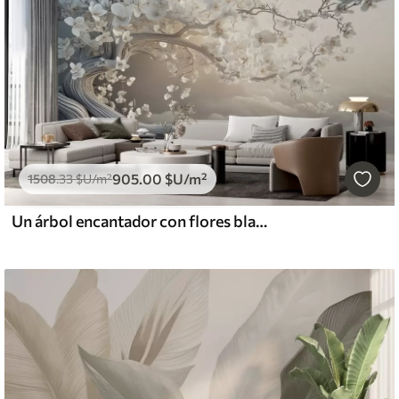
905
.00
$U
/m²
1508
.33
$U
/m²
Un árbol encantador con flores blancas contra el fondo de nubes en un estilo interesante en delicados colores cálidos