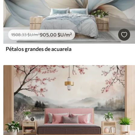
905
.00
$U
/m²
1508
.33
$U
/m²
Pétalos grandes de acuarela