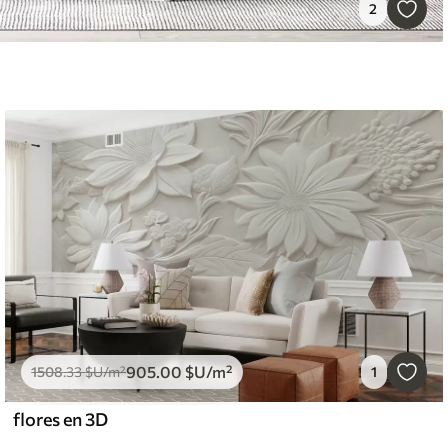
2
905
.00
$U
/m²
1508
.33
$U
/m²
1
flores en 3D