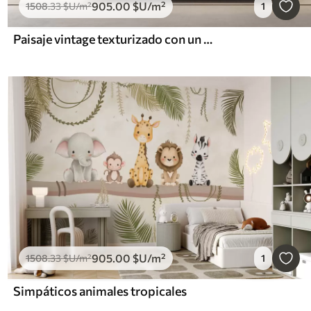
905
.00
$U
/m²
1508
.33
$U
/m²
1
Paisaje vintage texturizado con un árbol cerca de un río y un cielo nublado, arte de la naturaleza en tonos sepia
905
.00
$U
/m²
1508
.33
$U
/m²
1
Simpáticos animales tropicales