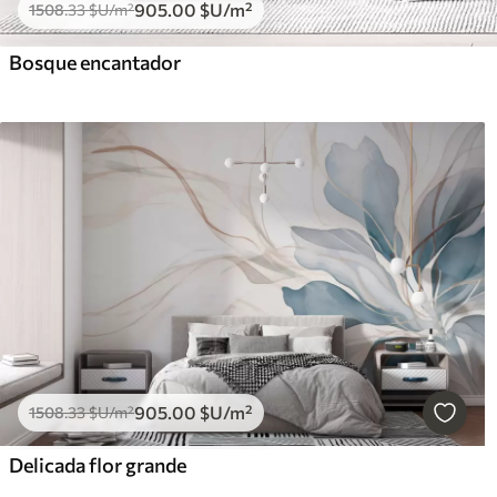
905
.00
$U
/m²
1508
.33
$U
/m²
Bosque encantador
905
.00
$U
/m²
1508
.33
$U
/m²
Delicada flor grande