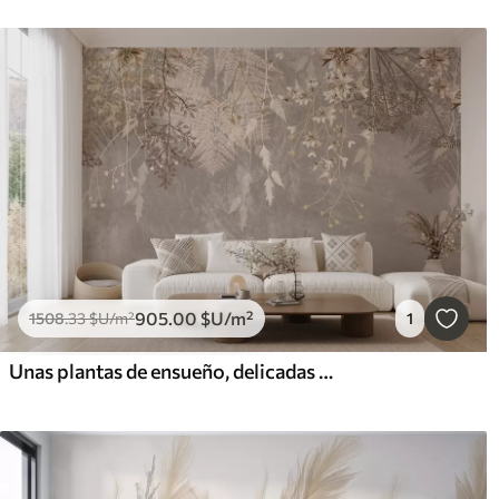
905
.00
$U
/m²
1508
.33
$U
/m²
1
Unas plantas de ensueño, delicadas y tenues, espiguillas y flores en colores pastel marrones sobre un fondo brumoso y texturizado