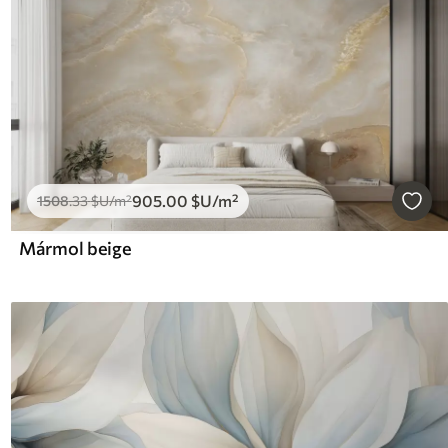
905
.00
$U
/m²
1508
.33
$U
/m²
Mármol beige