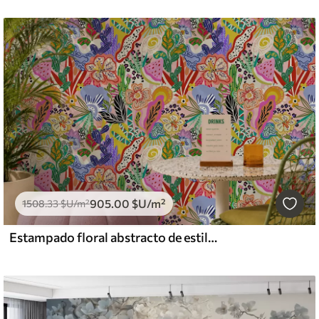
905
.00
$U
/m²
1508
.33
$U
/m²
Estampado floral abstracto de estilo pop art