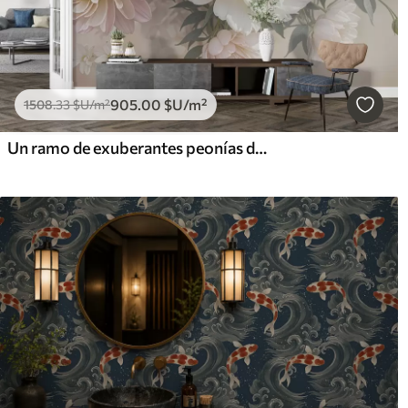
905
.00
$U
/m²
1508
.33
$U
/m²
Un ramo de exuberantes peonías de colores pastel y otras flores sobre un fondo suave y difuminado