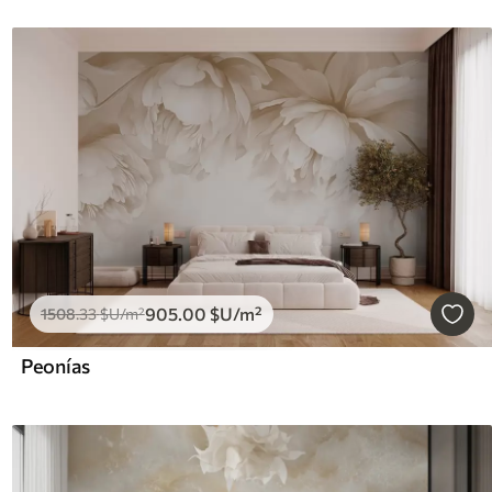
905
.00
$U
/m²
1508
.33
$U
/m²
Peonías