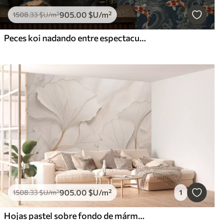
905
.00
$U
/m²
1508
.33
$U
/m²
Peces koi nadando entre espectaculares olas oceánicas
905
.00
$U
/m²
1508
.33
$U
/m²
1
Hojas pastel sobre fondo de mármol en tonos beige