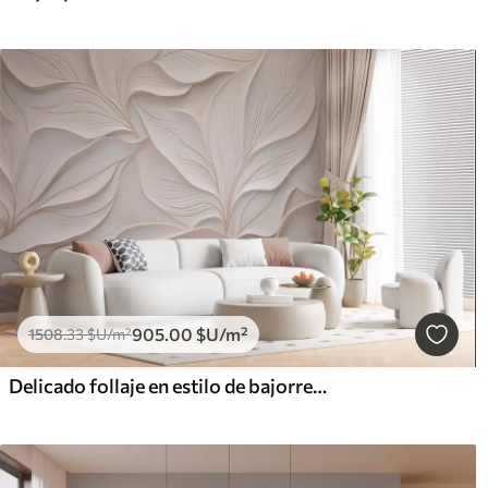
905
.00
$U
/m²
1508
.33
$U
/m²
Delicado follaje en estilo de bajorrelieve