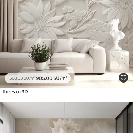
905
.00
$U
/m²
1
1508
.33
$U
/m²
flores en 3D