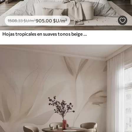
905
.00
$U
/m²
1508
.33
$U
/m²
Hojas tropicales en suaves tonos beige y verde, con efecto acuarela y suaves transiciones de color