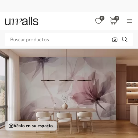
0
0
Véalo en su espacio