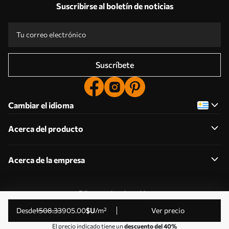
Suscribirse al boletín de noticias
Suscríbete
Cambiar el idioma
Acerca del producto
Acerca de la empresa
Editar permisos de cookies
© 2011-2026 Uwalls . Todos los derechos reservados.
desde
1508
.33
905
.00
$U
/m²
Ver precio
Gestionado por KLW Sp. z o.o. CIF: PL9223057591.
El precio indicado tiene un
descuento del 40%