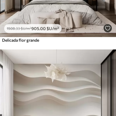
905
.00
$U
/m²
1508
.33
$U
/m²
Delicada flor grande