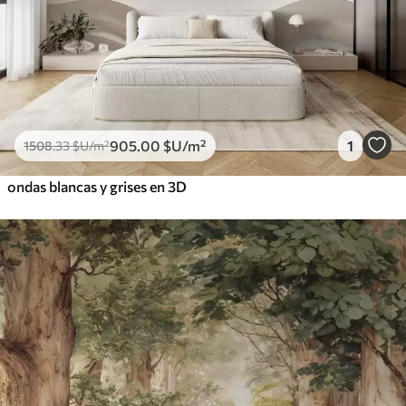
905
.00
$U
/m²
1
1508
.33
$U
/m²
ondas blancas y grises en 3D