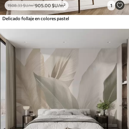
905
.00
$U
/m²
1
1508
.33
$U
/m²
Delicado follaje en colores pastel