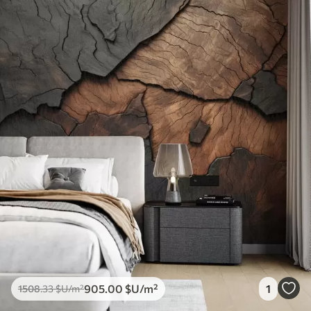
905
.00
$U
/m²
1
1508
.33
$U
/m²