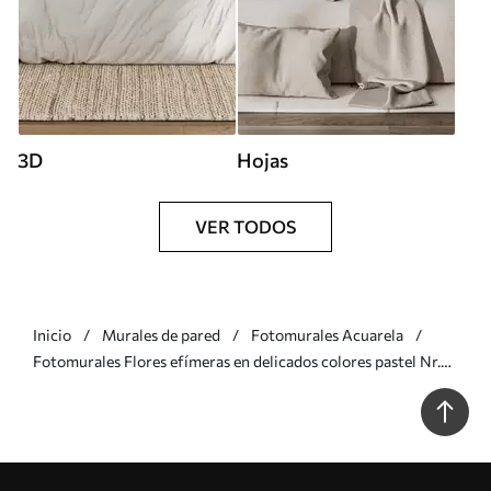
3D
Hojas
VER TODOS
Inicio
Murales de pared
Fotomurales Acuarela
Fotomurales Flores efímeras en delicados colores pastel Nr.
w02755