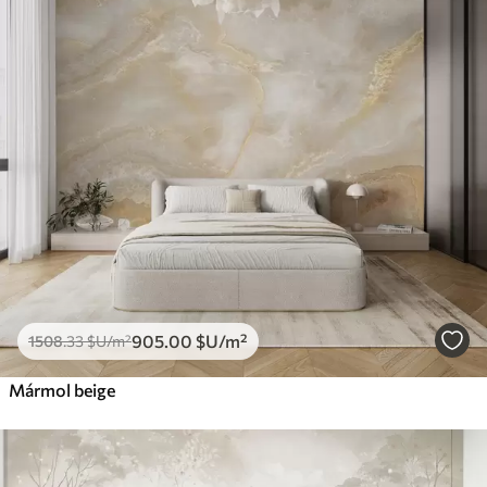
905
.00
$U
/m²
1508
.33
$U
/m²
Mármol beige