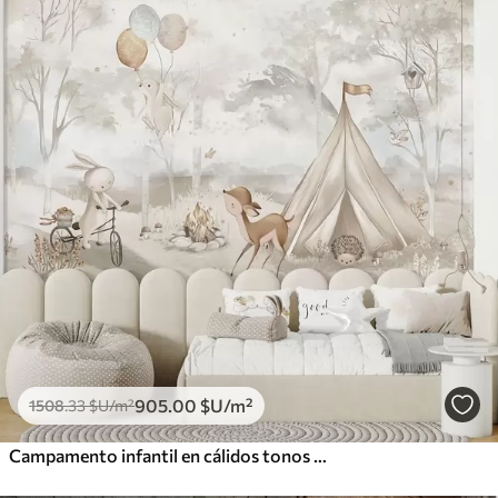
905
.00
$U
/m²
1508
.33
$U
/m²
Campamento infantil en cálidos tonos beige, con tienda de campaña y animales del bosque