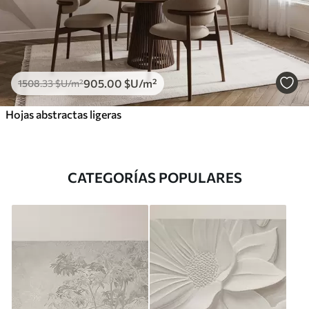
905
.00
$U
/m²
1508
.33
$U
/m²
Hojas abstractas ligeras
CATEGORÍAS POPULARES