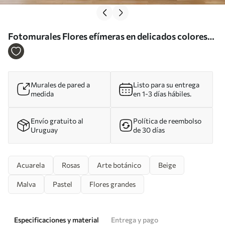
Fotomurales Flores efímeras en delicados colores
pastel Nr. w02755
Murales de pared a
Listo para su entrega
medida
en 1-3 días hábiles.
Envío gratuito al
Política de reembolso
Uruguay
de 30 días
Acuarela
Rosas
Arte botánico
Beige
Malva
Pastel
Flores grandes
Especificaciones y material
Entrega y pago