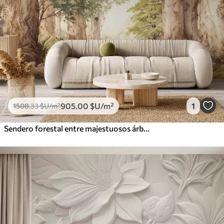
905
.00
$U
/m²
1
1508
.33
$U
/m²
Sendero forestal entre majestuosos árboles en estilo acuarela