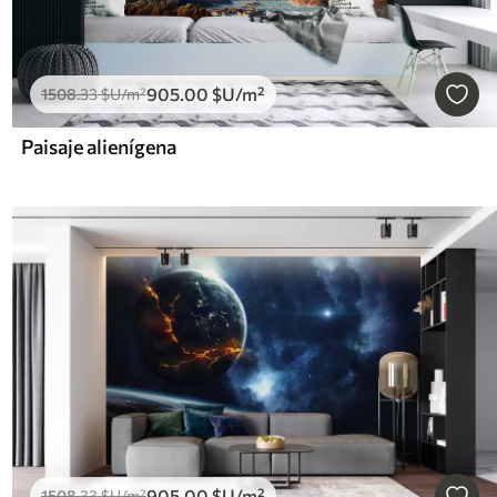
905
.00
$U
/m²
1508
.33
$U
/m²
Paisaje alienígena
905
.00
$U
/m²
1508
.33
$U
/m²