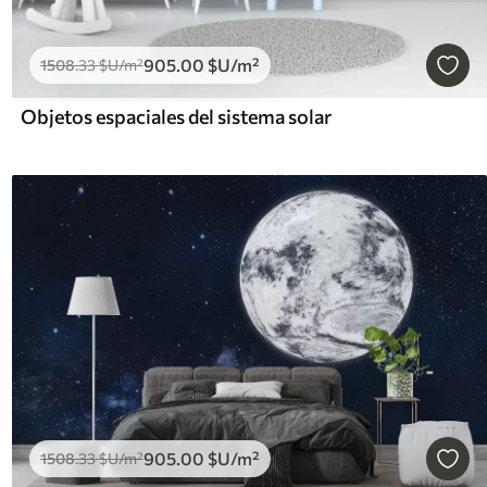
905
.00
$U
/m²
1508
.33
$U
/m²
Objetos espaciales del sistema solar
905
.00
$U
/m²
1508
.33
$U
/m²