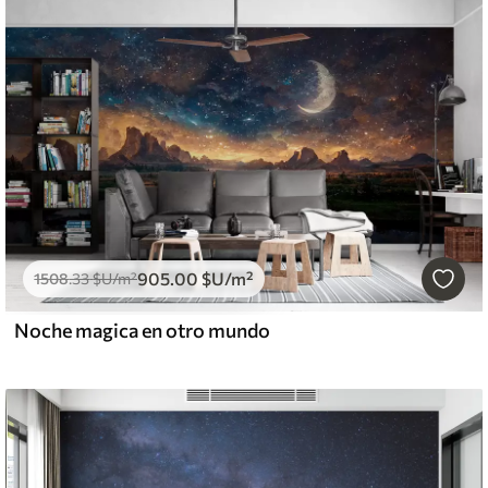
905
.00
$U
/m²
1508
.33
$U
/m²
Noche magica en otro mundo