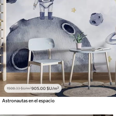
905
.00
$U
/m²
1508
.33
$U
/m²
Astronautas en el espacio