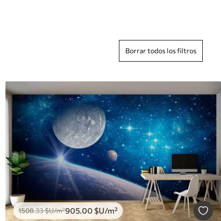
Borrar todos los filtros
905
.00
$U
/m²
1508
.33
$U
/m²