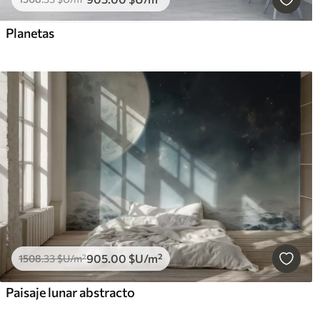
Planetas
905
.00
$U
/m²
1508
.33
$U
/m²
Paisaje lunar abstracto