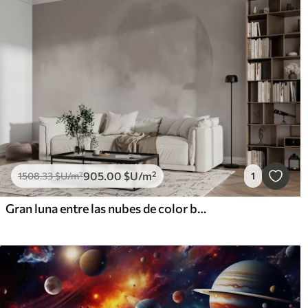
905
.00
$U
/m²
1508
.33
$U
/m²
1
Gran luna entre las nubes de color beige estilo loft