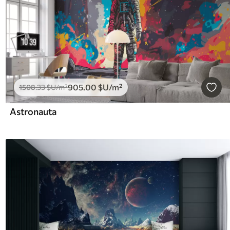
905
.00
$U
/m²
1508
.33
$U
/m²
Astronauta