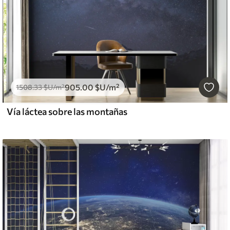
905
.00
$U
/m²
1508
.33
$U
/m²
Vía láctea sobre las montañas