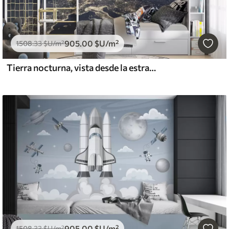
905
.00
$U
/m²
1508
.33
$U
/m²
Tierra nocturna, vista desde la estratosfera
905
.00
$U
/m²
1508
.33
$U
/m²