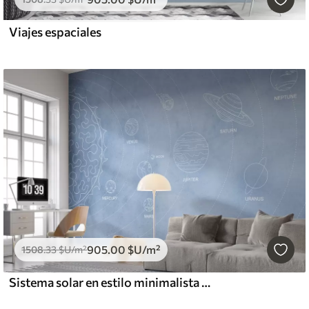
Viajes espaciales
905
.00
$U
/m²
1508
.33
$U
/m²
Sistema solar en estilo minimalista sobre fondo azul texturado