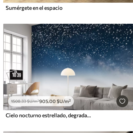
Sumérgete en el espacio
905
.00
$U
/m²
1508
.33
$U
/m²
Cielo nocturno estrellado, degradado suave, cósmico, constelaciones