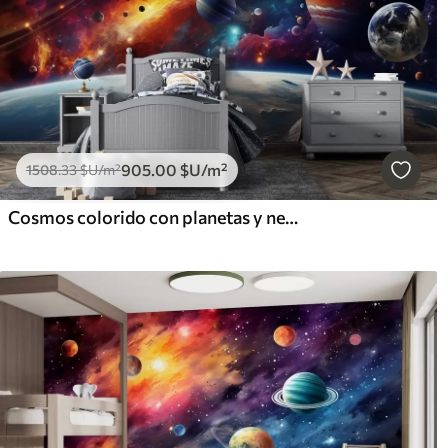
905
.00
$U
/m²
1508
.33
$U
/m²
Cosmos colorido con planetas y nebulosas