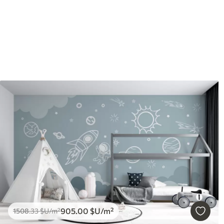
905
.00
$U
/m²
1508
.33
$U
/m²