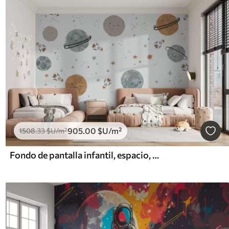
905
.00
$U
/m²
1508
.33
$U
/m²
Fondo de pantalla infantil, espacio, planetas