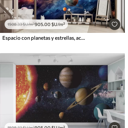
905
.00
$U
/m²
1508
.33
$U
/m²
Espacio con planetas y estrellas, acuarela, cósmico
905
.00
$U
/m²
1508
.33
$U
/m²