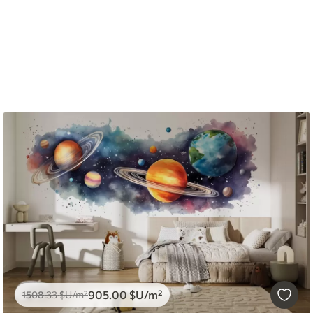
905
.00
$U
/m²
1508
.33
$U
/m²