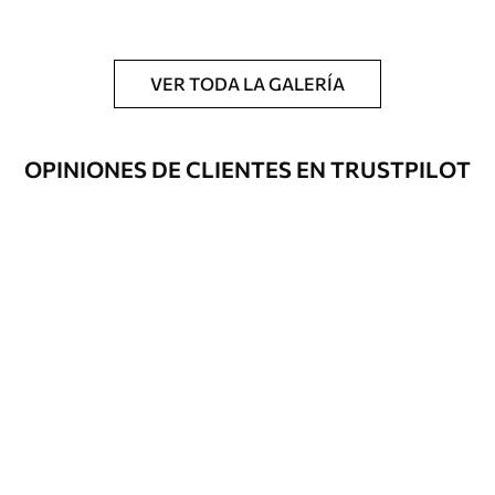
y/o adhesivo para empapelar.
Limpieza
Se puede limpiar suavemente con una
esponja suave. Los murales de pared con
VER TODA LA GALERÍA
recubrimiento de barniz pueden
limpiarse con agua.
OPINIONES DE CLIENTES EN TRUSTPILOT
Método de
Hasta 360 cm de altura: aplicación sin
aplicación
juntas.
Más de 360 cm de altura: aplicación con
solapamiento.
Materiales disponibles
Estándar
1508
.33
905
.00
$U
/m²
Premium