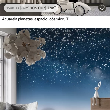
905
.00
$U
/m²
1508
.33
$U
/m²
Acuarela planetas, espacio, cósmico, Tierra, Saturno