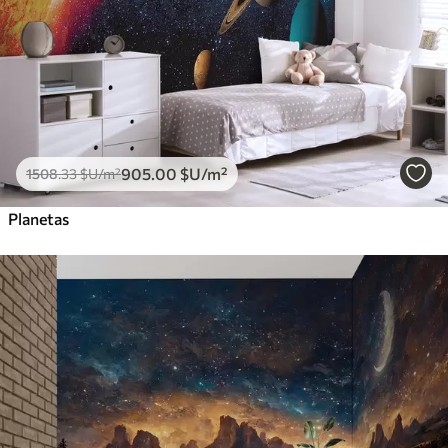
905
.00
$U
/m²
1508
.33
$U
/m²
Planetas