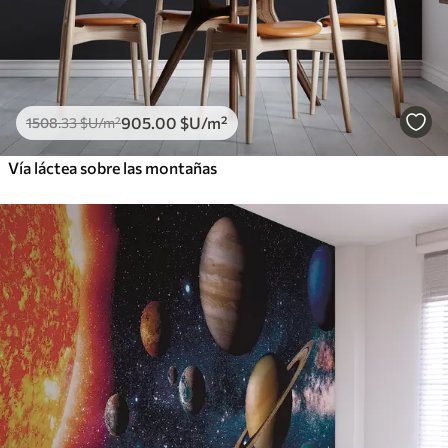
905
.00
$U
/m²
1508
.33
$U
/m²
Vía láctea sobre las montañas