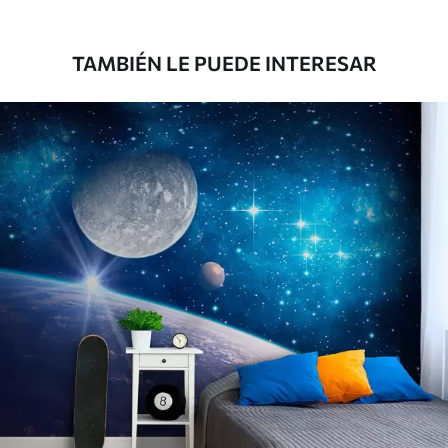
1808
.33
1085
.00
$U
/m²
TAMBIÉN LE PUEDE INTERESAR
Vinilo Premium
1990
.00
1194
.00
$U
/m²