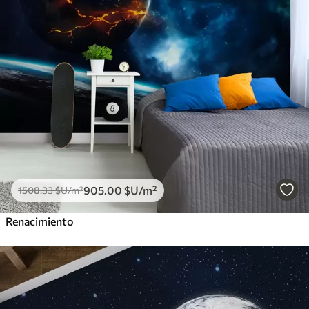
905
.00
$U
/m²
1508
.33
$U
/m²
Renacimiento