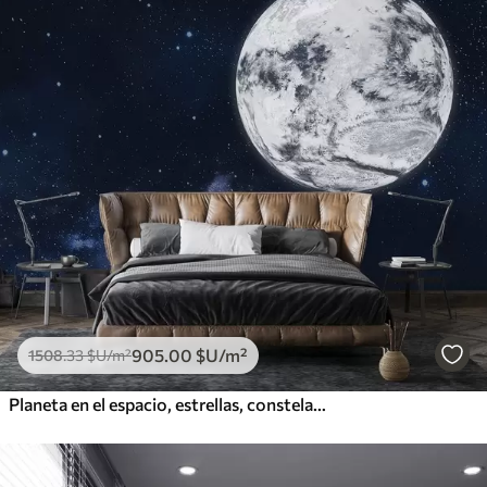
905
.00
$U
/m²
1508
.33
$U
/m²
Planeta en el espacio, estrellas, constelaciones, cósmico