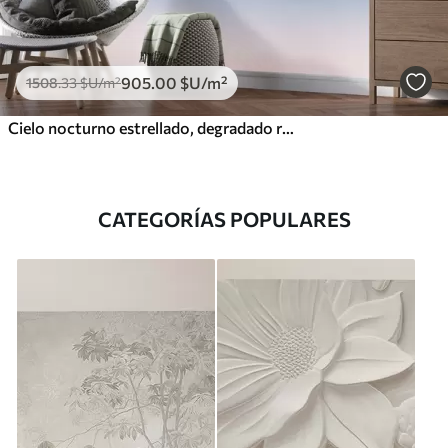
905
.00
$U
/m²
1508
.33
$U
/m²
Cielo nocturno estrellado, degradado rosa, cósmico, constelaciones
CATEGORÍAS POPULARES