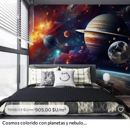
905
.00
$U
/m²
1508
.33
$U
/m²
Cosmos colorido con planetas y nebulosas