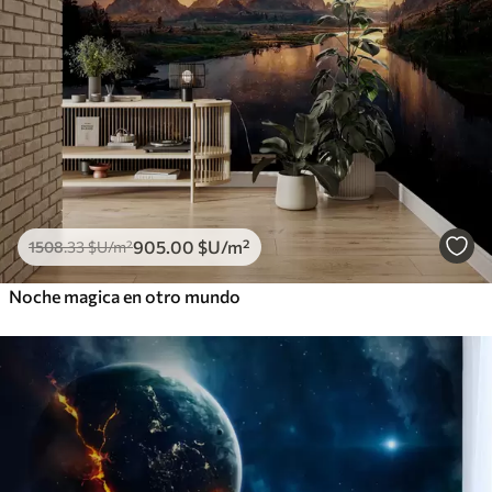
905
.00
$U
/m²
1508
.33
$U
/m²
Noche magica en otro mundo