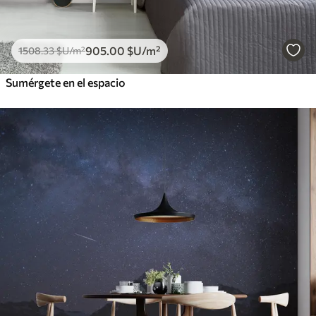
905
.00
$U
/m²
1508
.33
$U
/m²
Sumérgete en el espacio