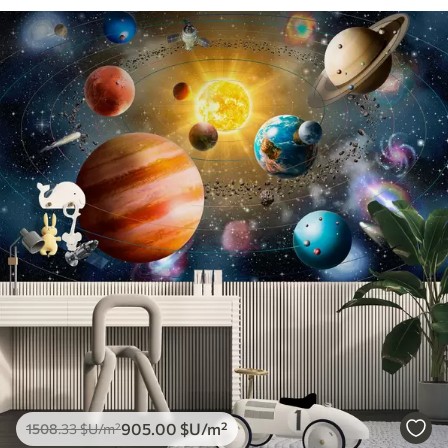
905
.00
$U
/m²
1508
.33
$U
/m²