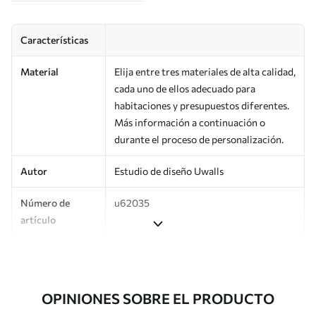
Características
Material
Elija entre tres materiales de alta calidad,
cada uno de ellos adecuado para
habitaciones y presupuestos diferentes.
Más información a continuación o
durante el proceso de personalización.
Autor
Estudio de diseño Uwalls
Número de
u62035
artículo
Producción
Impreso bajo pedido y entregado en
rollos de hasta 50 cm de ancho.
OPINIONES SOBRE EL PRODUCTO
Adicionalmente
Disponible con recubrimiento de barniz