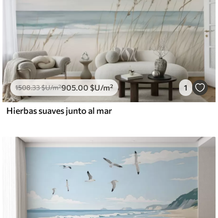
905
.00
$U
/m²
1
1508
.33
$U
/m²
Hierbas suaves junto al mar