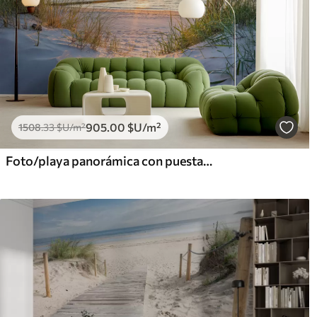
905
.00
$U
/m²
1508
.33
$U
/m²
Foto/playa panorámica con puesta de sol