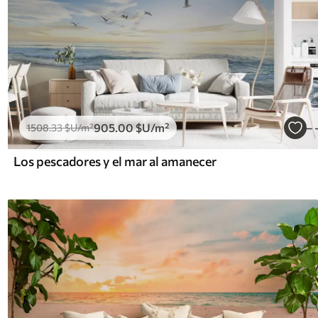
905
.00
$U
/m²
1508
.33
$U
/m²
Los pescadores y el mar al amanecer