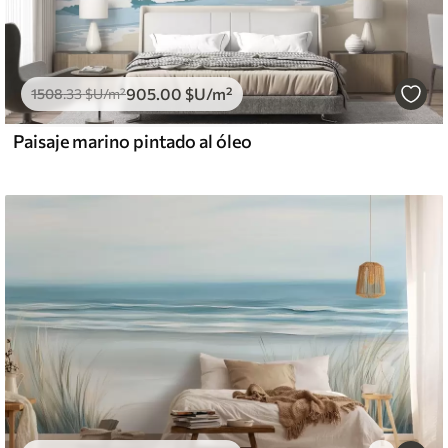
905
.00
$U
/m²
1508
.33
$U
/m²
Paisaje marino pintado al óleo