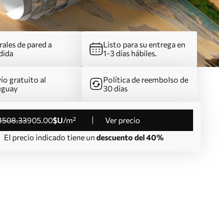
ales de pared a
Listo para su entrega en
dida
1-3 días hábiles.
ío gratuito al
Política de reembolso de
uguay
30 días
1508
.33
905
.00
$U
/m²
Ver precio
El precio indicado tiene un
descuento del 40%