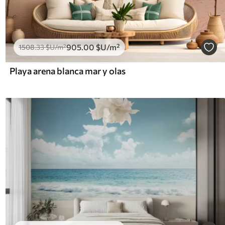
905
.00
$U
/m²
1508
.33
$U
/m²
Playa arena blanca mar y olas