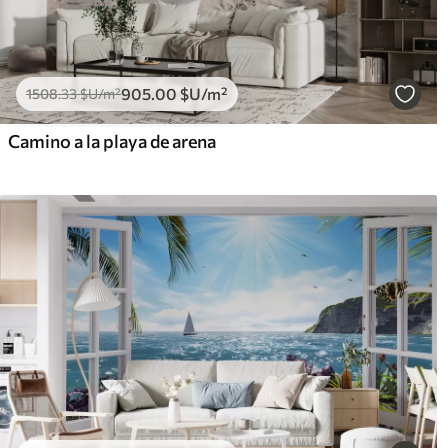
905
.00
$U
/m²
1508
.33
$U
/m²
Camino a la playa de arena