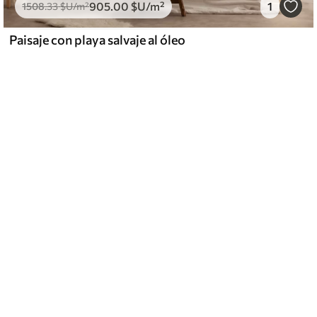
905
.00
$U
/m²
1
1508
.33
$U
/m²
Paisaje con playa salvaje al óleo