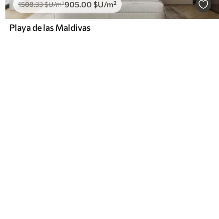
905
.00
$U
/m²
1508
.33
$U
/m²
Playa de las Maldivas