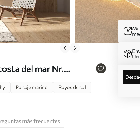
Mur
me
Env
Ur
costa del mar Nr.
desde
hy
Paisaje marino
Rayos de sol
reguntas más frecuentes