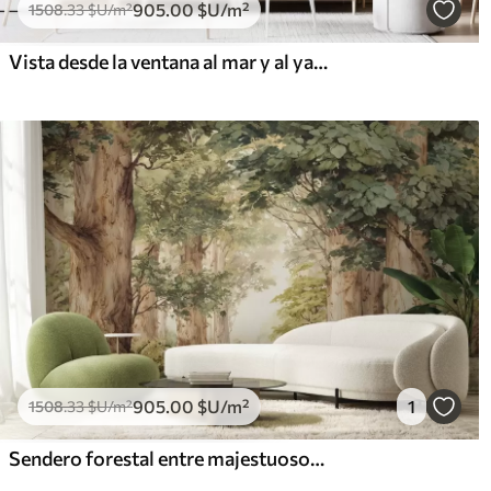
905
.00
$U
/m²
1508
.33
$U
/m²
Vista desde la ventana al mar y al yate
905
.00
$U
/m²
1
1508
.33
$U
/m²
Sendero forestal entre majestuosos árboles en estilo acuarela