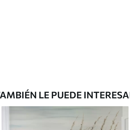
licación con solapamiento.
Vinilo Premium
1990
.00
²
1194
.00
$U
/m²
AMBIÉN LE PUEDE INTERES