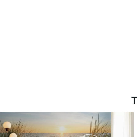
Más de 360 cm de altura: ap
Materiales disponibles
Estándar
Premium
1508
.33
1808
.33
905
.00
$U
/m²
1085
.00
$U
/m
T