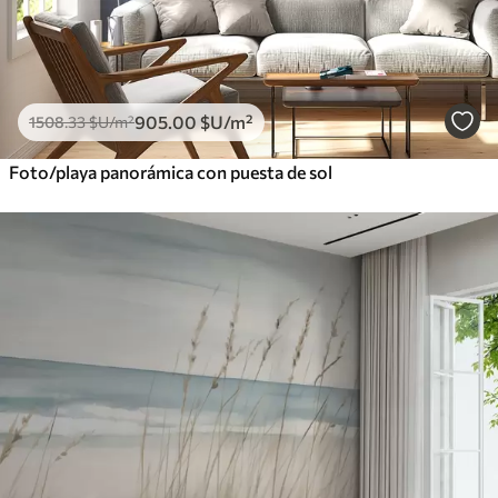
905
.00
$U
/m²
1508
.33
$U
/m²
Foto/playa panorámica con puesta de sol