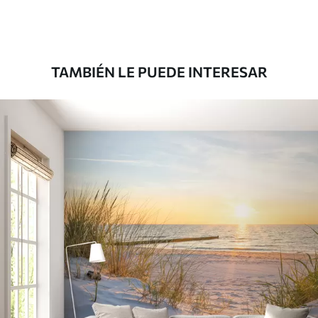
Premium
1808
.33
1085
.00
$U
/m²
TAMBIÉN LE PUEDE INTERESAR
Vinilo Premium
1990
.00
1194
.00
$U
/m²