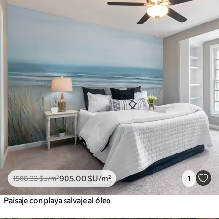
905
.00
$U
/m²
1
1508
.33
$U
/m²
Paisaje con playa salvaje al óleo