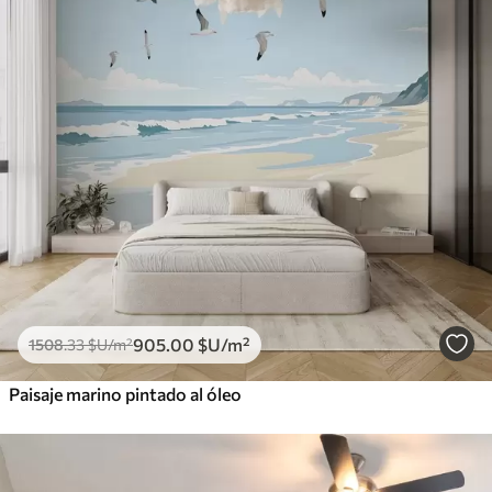
905
.00
$U
/m²
1508
.33
$U
/m²
Paisaje marino pintado al óleo