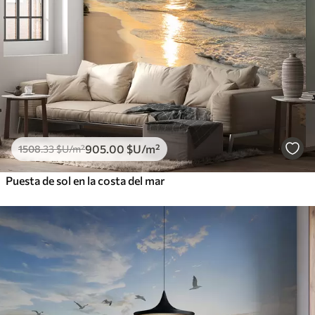
905
.00
$U
/m²
1508
.33
$U
/m²
Puesta de sol en la costa del mar