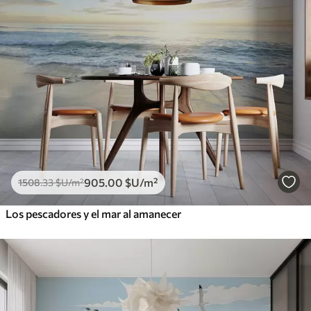
905
.00
$U
/m²
1508
.33
$U
/m²
Los pescadores y el mar al amanecer