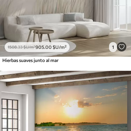
905
.00
$U
/m²
1
1508
.33
$U
/m²
Hierbas suaves junto al mar