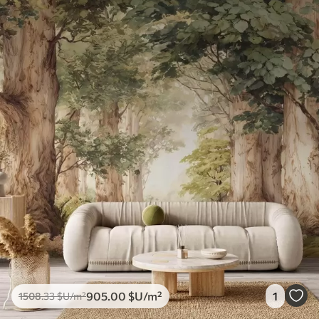
905
.00
$U
/m²
1
1508
.33
$U
/m²