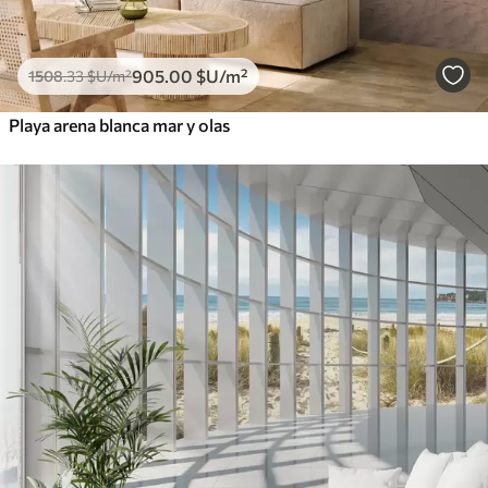
905
.00
$U
/m²
1508
.33
$U
/m²
Playa arena blanca mar y olas