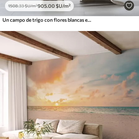
905
.00
$U
/m²
1508
.33
$U
/m²
Un campo de trigo con flores blancas en primer plano, una playa y el océano al fondo, colores pastel neutros apagados