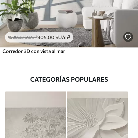
905
.00
$U
/m²
1508
.33
$U
/m²
Corredor 3D con vista al mar
CATEGORÍAS POPULARES