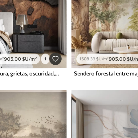
905
.00
$U
/m²
905
.00
$U
/
m²
1
1508
.33
$U
/m²
madera, textura, grietas, oscuridad, corteza, superficie