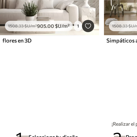
905
.00
$U
/m²
1508
.33
$U
/m²
1
1508
.33
$U
/
flores en 3D
Simpáticos a
¡Realizar el