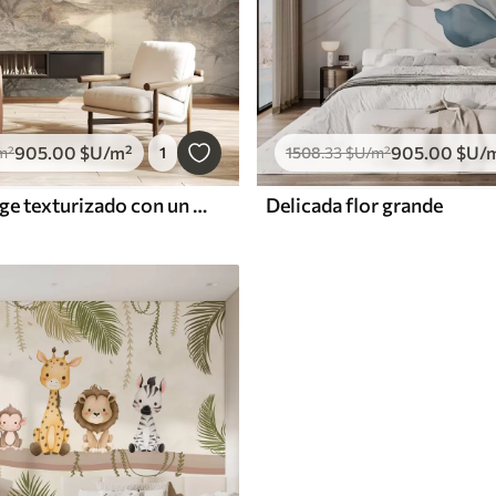
905
.00
$U
/m²
905
.00
$U
/
m²
1
1508
.33
$U
/m²
Paisaje vintage texturizado con un árbol cerca de un río y un cielo nublado, arte de la naturaleza en tonos sepia
Delicada flor grande