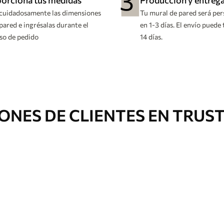
orciona tus medidas
Producción y entreg
cuidadosamente las dimensiones
Tu mural de pared será pe
pared e ingrésalas durante el
en 1-3 días. El envío puede
so de pedido
14 días.
ONES DE CLIENTES EN TRUS