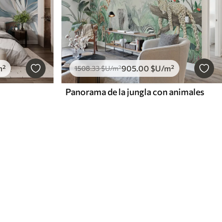
m²
905
.00
$U
/m²
1508
.33
$U
/m²
Panorama de la jungla con animales