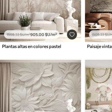
905
.00
$U
/m²
1508
.33
$U
/m²
1508
.33
$U
/
Plantas altas en colores pastel