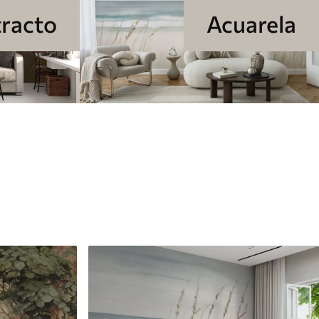
racto
Acuarela