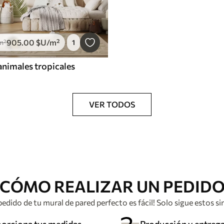
905
.00
$U
/m²
m²
1
nimales tropicales
VER TODOS
CÓMO REALIZAR UN PEDID
 pedido de tu mural de pared perfecto es fácil! Solo sigue estos s