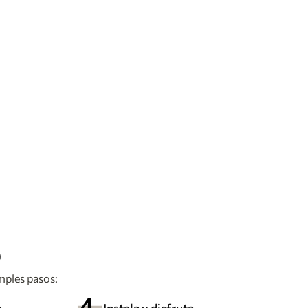
O
imples pasos: