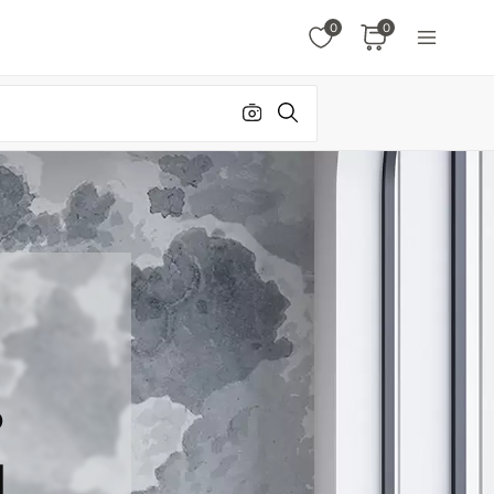
0
0
%
N