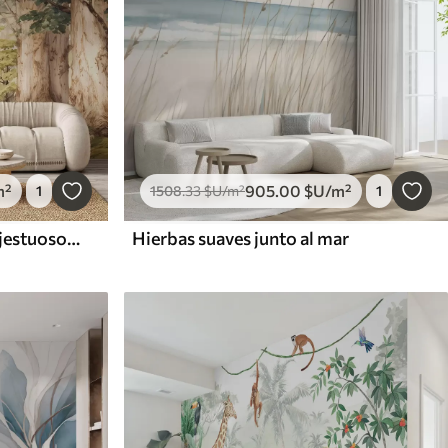
m²
905
.00
$U
/m²
1
1508
.33
$U
/m²
1
Sendero forestal entre majestuosos árboles en estilo acuarela
Hierbas suaves junto al mar