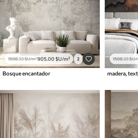
905
.00
$U
/m²
1508
.33
$U
/m²
2
1508
.33
$U
/
Bosque encantador