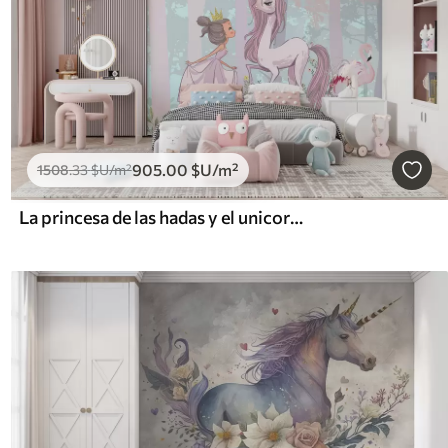
905
.00
$U
/m²
1508
.33
$U
/m²
La princesa de las hadas y el unicornio