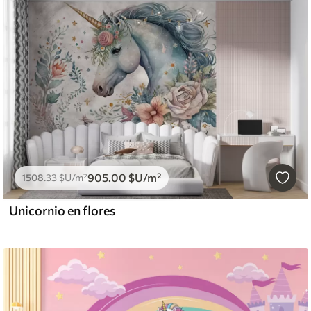
905
.00
$U
/m²
1508
.33
$U
/m²
Unicornio en flores