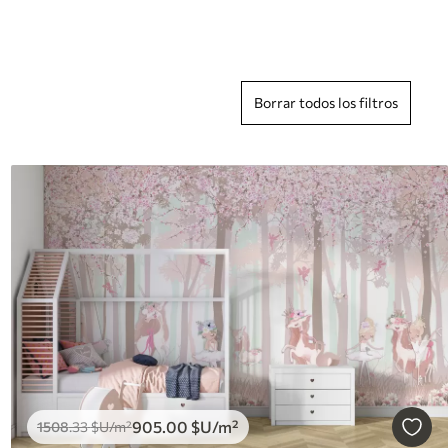
Borrar todos los filtros
905
.00
$U
/m²
1508
.33
$U
/m²