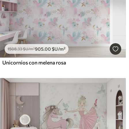
905
.00
$U
/m²
1508
.33
$U
/m²
Unicornios con melena rosa