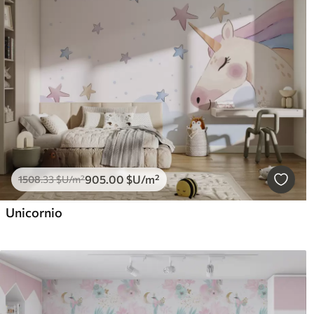
905
.00
$U
/m²
1508
.33
$U
/m²
Unicornio