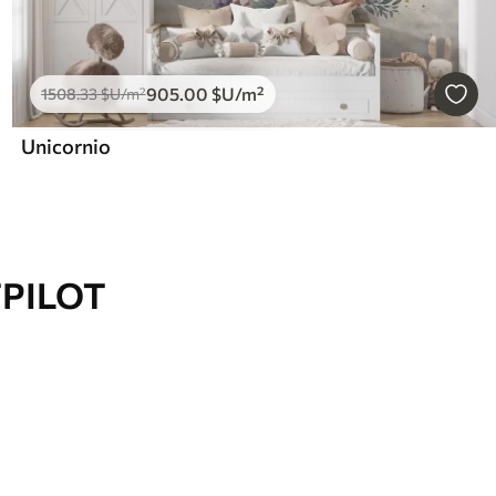
905
.00
$U
/m²
1508
.33
$U
/m²
Unicornio
TPILOT