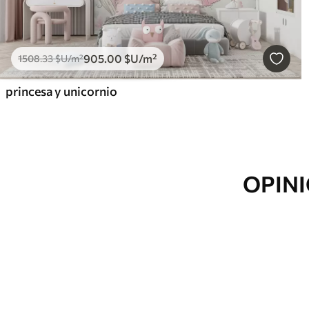
905
.00
$U
/m²
1508
.33
$U
/m²
princesa y unicornio
OPINI