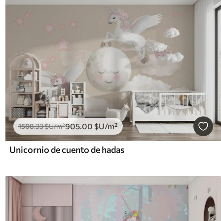
905
.00
$U
/m²
1508
.33
$U
/m²
Unicornio de cuento de hadas