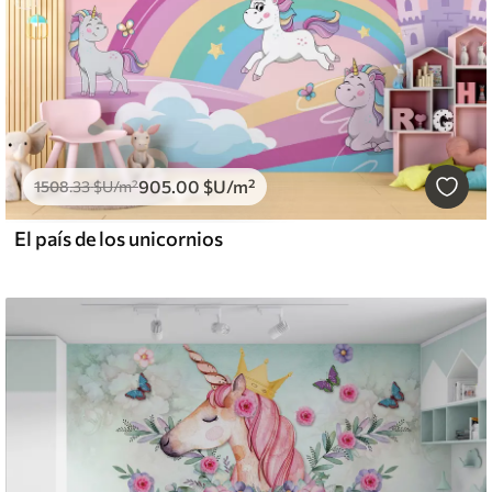
905
.00
$U
/m²
1508
.33
$U
/m²
El país de los unicornios