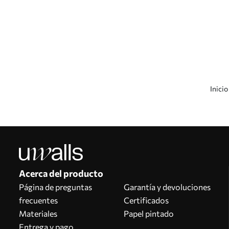
Inicio
Nuestras ventajas
Respuestas:
1
Producción según tallas individuales
Participa en las promociones navideñas de 2025 y consigue un descuento
Edición fotográfica profesional gratuita
Códigos promocionales con descuentos por pedido
Acerca del producto
Página de preguntas
Garantía y devoluciones
frecuentes
Certificados
Materiales
Papel pintado
Entrega y pago