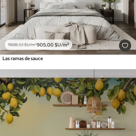
905
.00
$U
/m²
1508
.33
$U
/m²
Las ramas de sauce