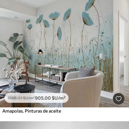
905
.00
$U
/m²
1508
.33
$U
/m²
Amapolas. Pinturas de aceite