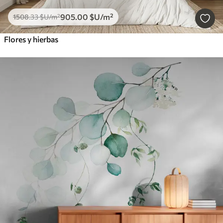
905
.00
$U
/m²
1508
.33
$U
/m²
Flores y hierbas