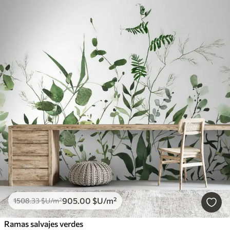
905
.00
$U
/m²
1508
.33
$U
/m²
Ramas salvajes verdes