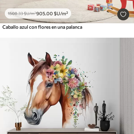
905
.00
$U
/m²
1508
.33
$U
/m²
Caballo azul con flores en una palanca