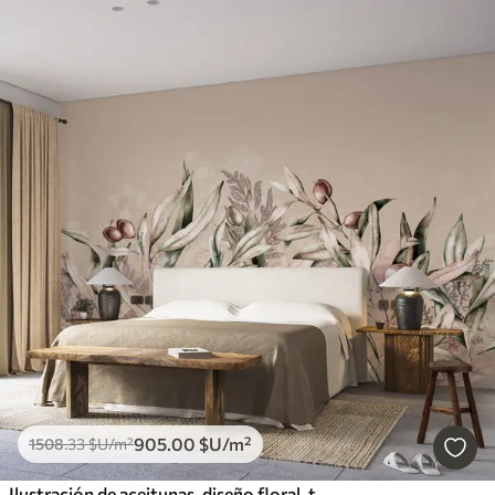
905
.00
$U
/m²
1508
.33
$U
/m²
Ilustración de aceitunas, diseño floral, tropical, acuarela, hojas grandes, colores beige