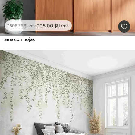
905
.00
$U
/m²
1508
.33
$U
/m²
rama con hojas