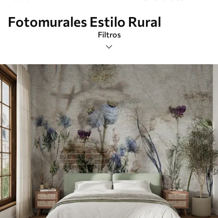
Fotomurales Estilo Rural
Filtros
Etiquetas
Formato de imagen
Paleta de colores
Inteligente
Borrar todos los filtros