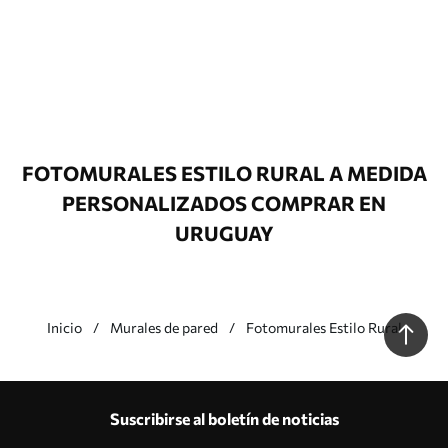
FOTOMURALES ESTILO RURAL A MEDIDA
PERSONALIZADOS COMPRAR EN
URUGUAY
Inicio
Murales de pared
Fotomurales Estilo Rural
Nuestras ventajas
Respuestas:
1
Suscribirse al boletín de noticias
Producción según tallas individuales
Participa en las promociones navideñas de 2025 y consigue un descuento