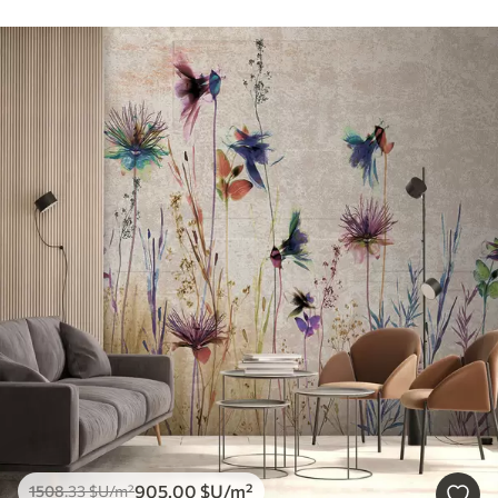
905
.00
$U
/m²
1508
.33
$U
/m²