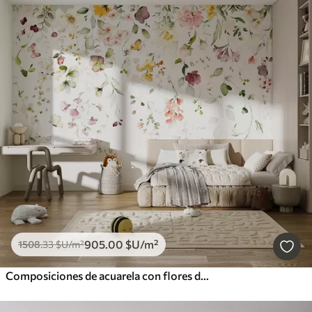
905
.00
$U
/m²
1508
.33
$U
/m²
Composiciones de acuarela con flores de jardín