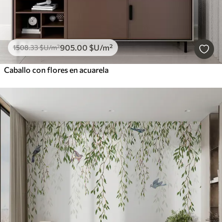
905
.00
$U
/m²
1508
.33
$U
/m²
Caballo con flores en acuarela