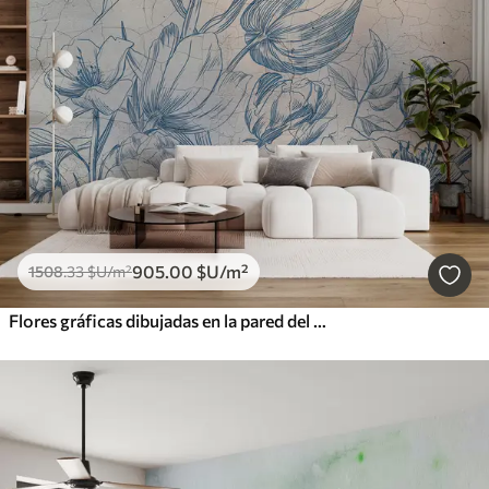
905
.00
$U
/m²
1508
.33
$U
/m²
Flores gráficas dibujadas en la pared del loft