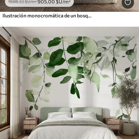
905
.00
$U
/m²
1508
.33
$U
/m²
Ilustración monocromática de un bosque siempre verde