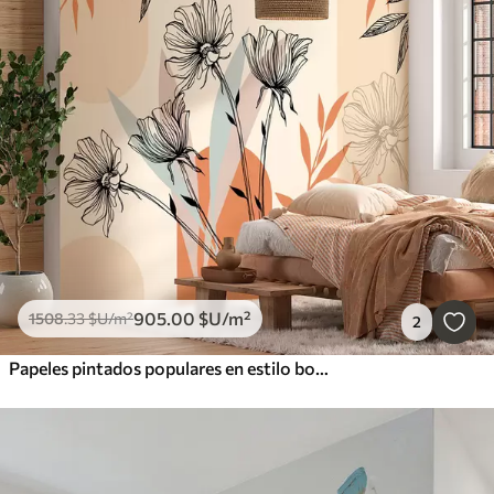
905
.00
$U
/m²
1508
.33
$U
/m²
2
Papeles pintados populares en estilo boho con flores