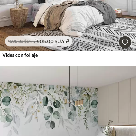
905
.00
$U
/m²
1508
.33
$U
/m²
Vides con follaje