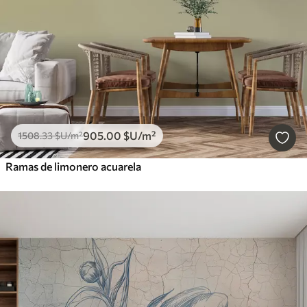
905
.00
$U
/m²
1508
.33
$U
/m²
Ramas de limonero acuarela