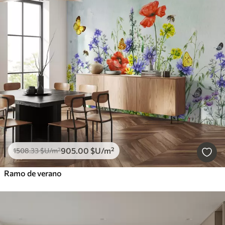
905
.00
$U
/m²
1508
.33
$U
/m²
Ramo de verano