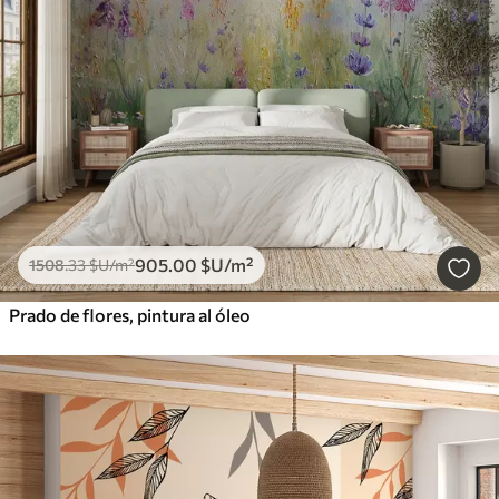
905
.00
$U
/m²
1508
.33
$U
/m²
Prado de flores, pintura al óleo