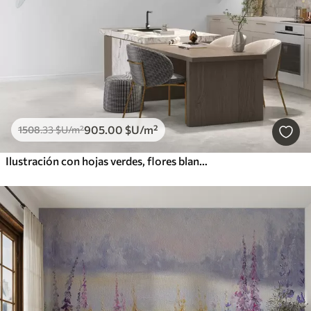
905
.00
$U
/m²
1508
.33
$U
/m²
Ilustración con hojas verdes, flores blancas, peonía y ramas