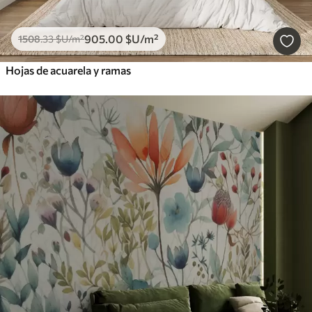
905
.00
$U
/m²
1508
.33
$U
/m²
Hojas de acuarela y ramas