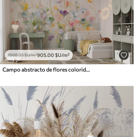
905
.00
$U
/m²
1508
.33
$U
/m²
Campo abstracto de flores coloridas con tallos largos y hojas verdes, texturizado, colores pastel y claros