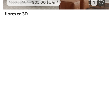
905
.00
$U
/m²
1
1508
.33
$U
/m²
flores en 3D