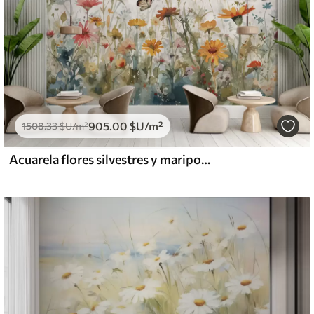
905
.00
$U
/m²
1508
.33
$U
/m²
Acuarela flores silvestres y mariposas