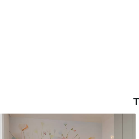
Más de 360 cm de altura: ap
Materiales disponibles
Estándar
Premium
1508
.33
1808
.33
905
.00
$U
/m²
1085
.00
$U
/m
T