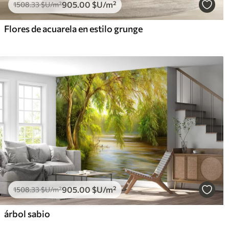
905
.00
$U
/m²
1508
.33
$U
/m²
Flores de acuarela en estilo grunge
905
.00
$U
/m²
1508
.33
$U
/m²
árbol sabio