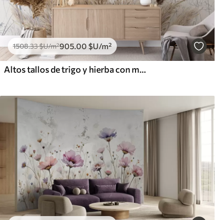
905
.00
$U
/m²
1508
.33
$U
/m²
Altos tallos de trigo y hierba con mullidos penachos blancos sobre un fondo claro