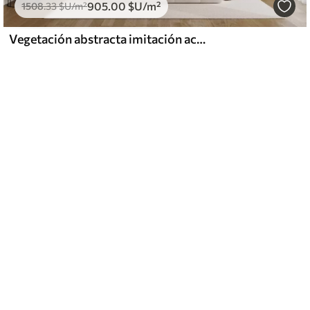
905
.00
$U
/m²
1508
.33
$U
/m²
Vegetación abstracta imitación acuarela