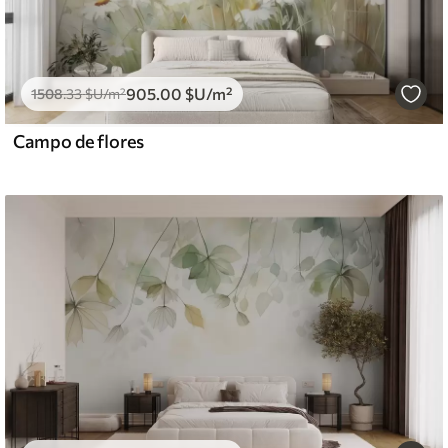
905
.00
$U
/m²
1508
.33
$U
/m²
Campo de flores