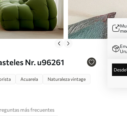
Mur
me
Env
Ur
asteles Nr. u96261
desde
orista
Acuarela
Naturaleza vintage
reguntas más frecuentes