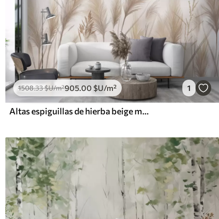
905
.00
$U
/m²
1
1508
.33
$U
/m²
Altas espiguillas de hierba beige mecidas por el viento sobre un fondo suave y claro