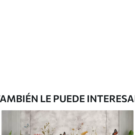
licación con solapamiento.
Vinilo Premium
1990
.00
²
1194
.00
$U
/m²
AMBIÉN LE PUEDE INTERES