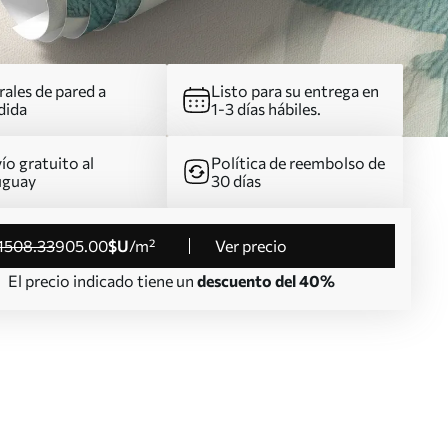
ales de pared a
Listo para su entrega en
dida
1-3 días hábiles.
ío gratuito al
Política de reembolso de
uguay
30 días
1508
.33
905
.00
$U
/m²
Ver precio
El precio indicado tiene un
descuento del 40%