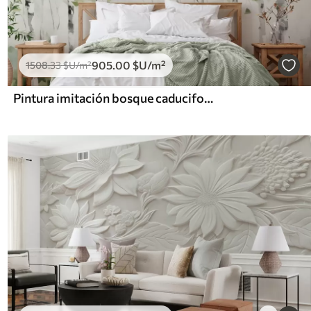
905
.00
$U
/m²
1508
.33
$U
/m²
Pintura imitación bosque caducifolio