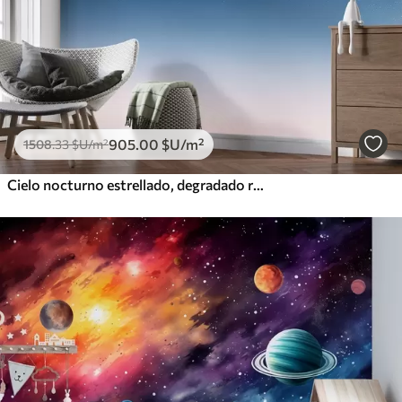
905
.00
$U
/m²
1508
.33
$U
/m²
Cielo nocturno estrellado, degradado rosa, cósmico, constelaciones