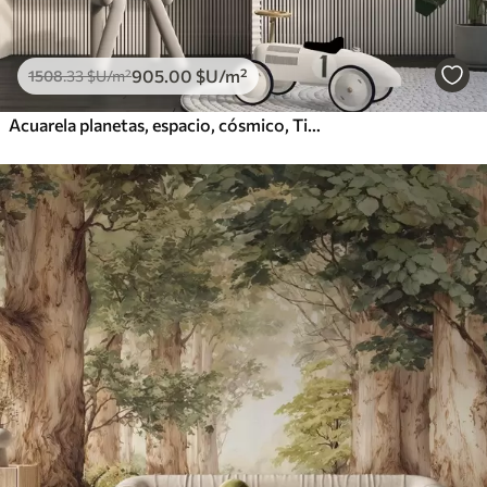
905
.00
$U
/m²
1508
.33
$U
/m²
Acuarela planetas, espacio, cósmico, Tierra, Saturno