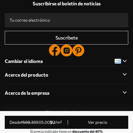
Suscribirse al boletín de noticias
Suscríbete
Cambiar el idioma
Acerca del producto
Acerca de la empresa
Editar permisos de cookies
© 2011-2026 Uwalls . Todos los derechos reservados.
desde
1508
.33
905
.00
$U
/m²
Ver precio
Gestionado por KLW Sp. z o.o. CIF: PL9223057591.
El precio indicado tiene un
descuento del 40%