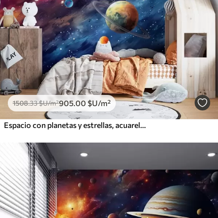
905
.00
$U
/m²
1508
.33
$U
/m²
Espacio con planetas y estrellas, acuarela, cósmico