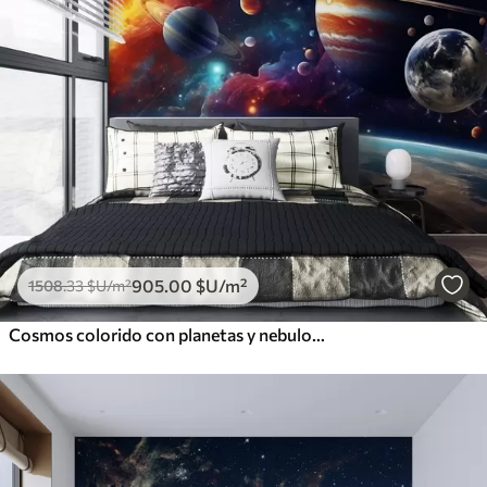
905
.00
$U
/m²
1508
.33
$U
/m²
Cosmos colorido con planetas y nebulosas