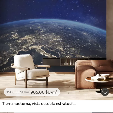
905
.00
$U
/m²
1508
.33
$U
/m²
Tierra nocturna, vista desde la estratosfera