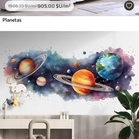
905
.00
$U
/m²
1508
.33
$U
/m²
Planetas