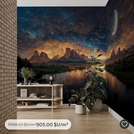
905
.00
$U
/m²
1508
.33
$U
/m²