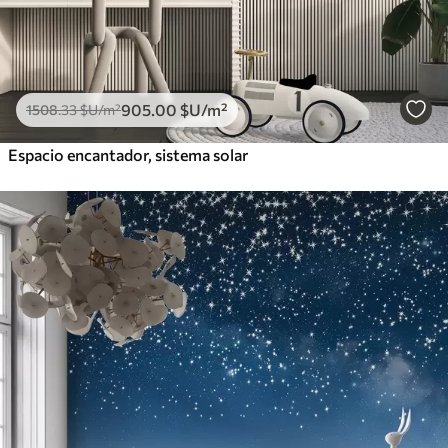
905
.00
$U
/m²
1508
.33
$U
/m²
Espacio encantador, sistema solar