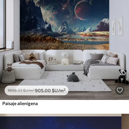
905
.00
$U
/m²
1508
.33
$U
/m²
Paisaje alienígena