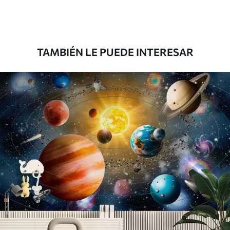
Premium
1808
.33
1085
.00
$U
/m²
TAMBIÉN LE PUEDE INTERESAR
Vinilo Premium
1990
.00
1194
.00
$U
/m²