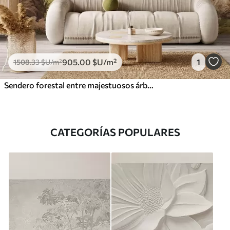
905
.00
$U
/m²
1
1508
.33
$U
/m²
Sendero forestal entre majestuosos árboles en estilo acuarela
CATEGORÍAS POPULARES