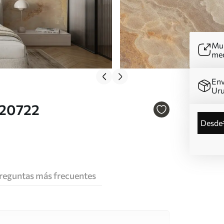
Mur
me
Env
Ur
u20722
desde
reguntas más frecuentes