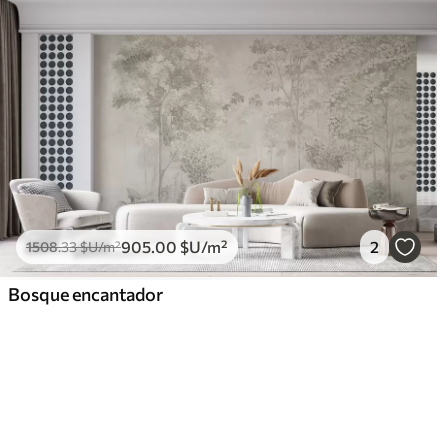
905
.00
$U
/m²
2
1508
.33
$U
/m²
Bosque encantador