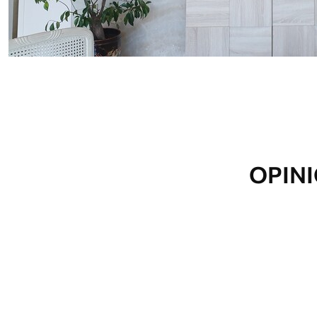
Materiales disponibles
Estándar
Premium
1508
.33
1808
.33
905
.00
$U
/m²
1085
.00
$U
/m
OPINI