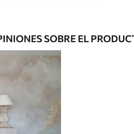
e alta calidad, cada uno de ellos adecuado para
 diferentes. Más información a continuación
sonalización.
PINIONES SOBRE EL PRODUC
gado en rollos de hasta 50 cm de ancho.
o de barniz y/o adhesivo para empapelar.
 con una esponja suave. Los murales de pared
 pueden limpiarse con agua.
cación sin juntas.
licación con solapamiento.