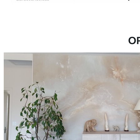
Material
Elija entre tres materiales d
habitaciones y presupuestos
o durante el proceso de per
O
Autor
Estudio de diseño Uwalls
Número de artículo
u20722
Producción
Impreso bajo pedido y entre
Adicionalmente
Disponible con recubrimient
Limpieza
Se puede limpiar suavemente
con recubrimiento de barniz
Método de aplicación
Hasta 360 cm de altura: apli
Más de 360 cm de altura: ap