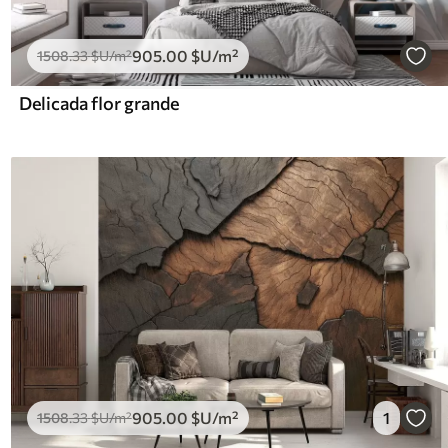
905
.00
$U
/m²
1508
.33
$U
/m²
Delicada flor grande
905
.00
$U
/m²
1
1508
.33
$U
/m²