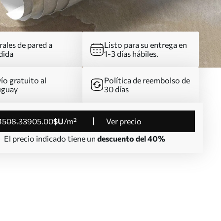
ales de pared a
Listo para su entrega en
dida
1-3 días hábiles.
ío gratuito al
Política de reembolso de
uguay
30 días
1508
.33
905
.00
$U
/m²
Ver precio
El precio indicado tiene un
descuento del 40%