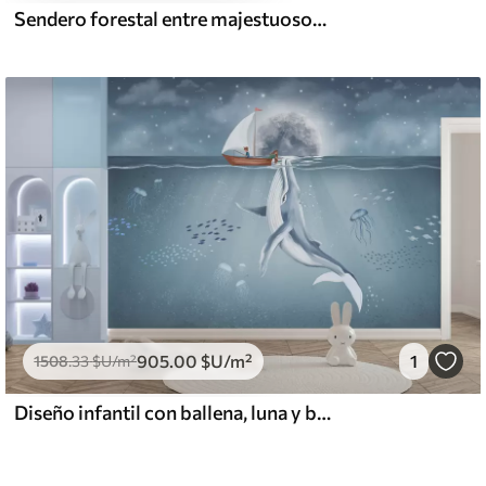
Sendero forestal entre majestuosos árboles en estilo acuarela
905
.00
$U
/m²
1
1508
.33
$U
/m²
Diseño infantil con ballena, luna y barco con niños