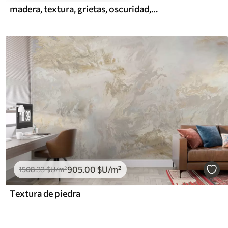
madera, textura, grietas, oscuridad, corteza, superficie
905
.00
$U
/m²
1508
.33
$U
/m²
Textura de piedra