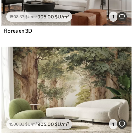
905
.00
$U
/m²
1
1508
.33
$U
/m²
flores en 3D
905
.00
$U
/m²
1
1508
.33
$U
/m²