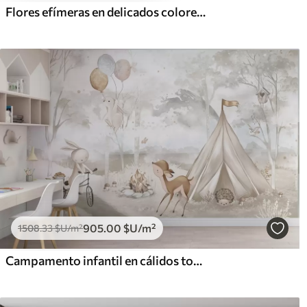
Flores efímeras en delicados colores pastel
905
.00
$U
/m²
1508
.33
$U
/m²
Campamento infantil en cálidos tonos beige, con tienda de campaña y animales del bosque