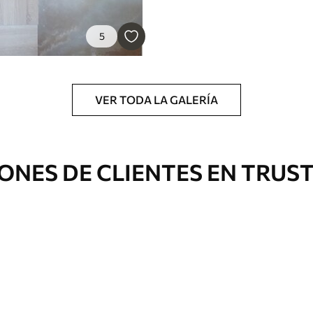
5
Vinilo Premium
1990
.00
²
1194
.00
$U
/m²
VER TODA LA GALERÍA
ONES DE CLIENTES EN TRUS