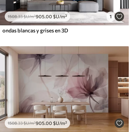
905
.00
$U
/m²
1
1508
.33
$U
/m²
ondas blancas y grises en 3D
905
.00
$U
/m²
1508
.33
$U
/m²