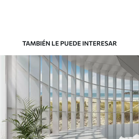
1508
.33
905
.00
$U
/m²
Premium
1808
.33
1085
.00
$U
/m²
TAMBIÉN LE PUEDE INTERESAR
Vinilo Premium
1990
.00
1194
.00
$U
/m²