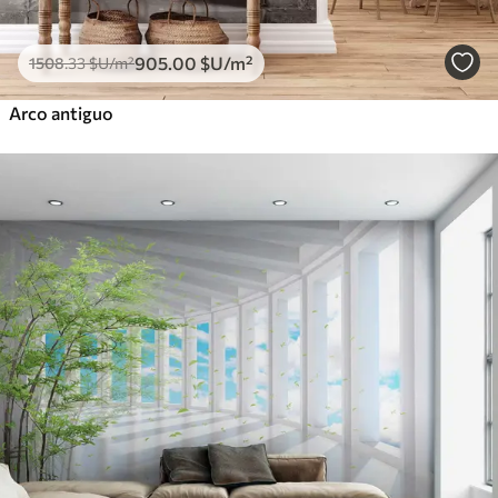
905
.00
$U
/m²
1508
.33
$U
/m²
Arco antiguo