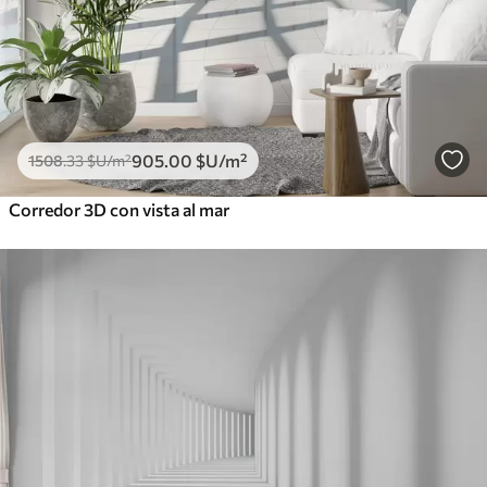
905
.00
$U
/m²
1508
.33
$U
/m²
Corredor 3D con vista al mar