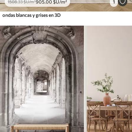
905
.00
$U
/m²
1
1508
.33
$U
/m²
ondas blancas y grises en 3D