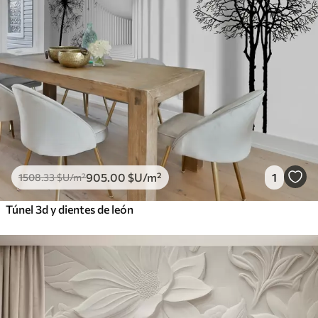
905
.00
$U
/m²
1
1508
.33
$U
/m²
Túnel 3d y dientes de león