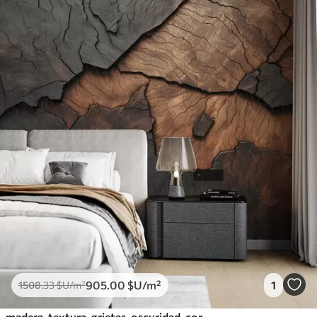
905
.00
$U
/m²
1
1508
.33
$U
/m²
madera, textura, grietas, oscuridad, corteza, superficie