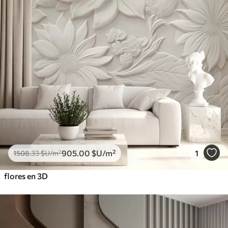
905
.00
$U
/m²
1
1508
.33
$U
/m²
flores en 3D