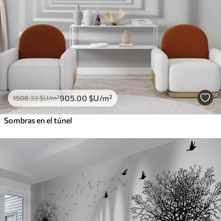
905
.00
$U
/m²
1508
.33
$U
/m²
Sombras en el túnel