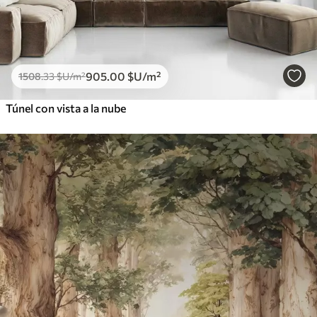
905
.00
$U
/m²
1508
.33
$U
/m²
Túnel con vista a la nube