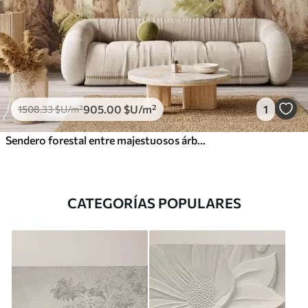
905
.00
$U
/m²
1
1508
.33
$U
/m²
Sendero forestal entre majestuosos árboles en estilo acuarela
CATEGORÍAS POPULARES