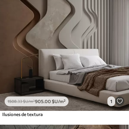
905
.00
$U
/m²
1
1508
.33
$U
/m²
Ilusiones de textura