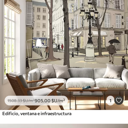
905
.00
$U
/m²
1
1508
.33
$U
/m²
Edificio, ventana e infraestructura