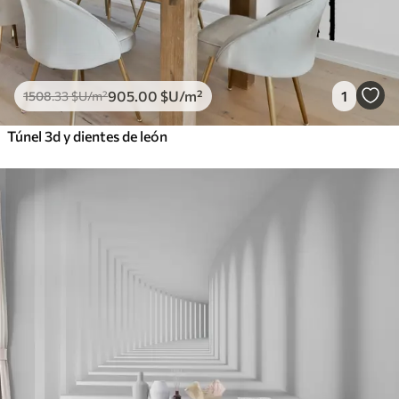
905
.00
$U
/m²
1
1508
.33
$U
/m²
Túnel 3d y dientes de león