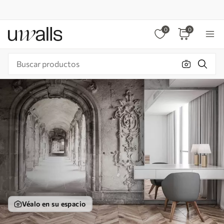
0
0
Véalo en su espacio