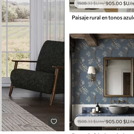
905
.00
$U
/
1508
.33
$U
/m²
905
.00
$U
/
1508
.33
$U
/m²