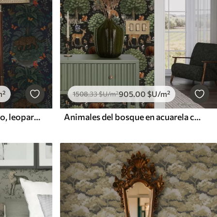
m²
905
.00
$U
/m²
1508
.33
$U
/m²
Selva tropical con leopardo, leopardo, loros y mariposas
Animales del bosque en acuarela con árboles y setas