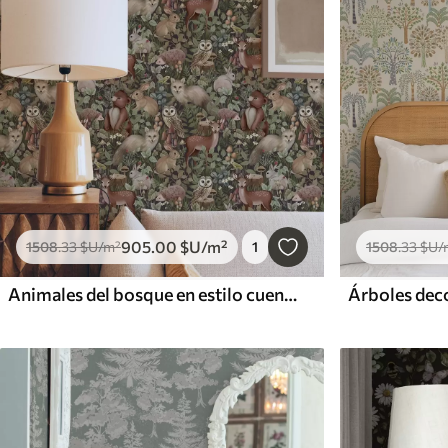
905
.00
$U
/m²
1508
.33
$U
/m²
1
1508
.33
$U
/
Animales del bosque en estilo cuento de hadas