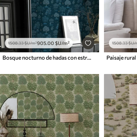
905
.00
$U
/m²
1508
.33
$U
/m²
1508
.33
$U
/
Bosque nocturno de hadas con estrellas y árboles decorativos
Paisaje rural