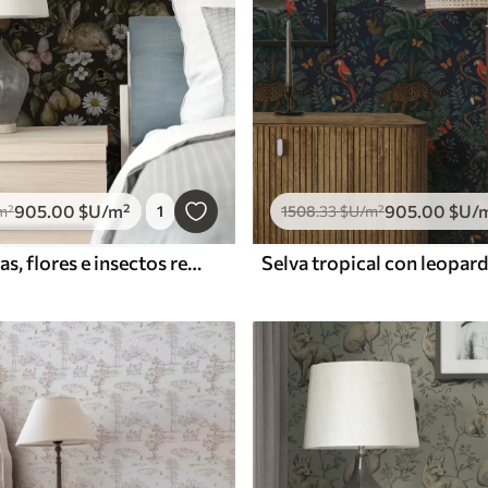
905
.00
$U
/m²
905
.00
$U
/
m²
1
1508
.33
$U
/m²
Conejos, peras, flores e insectos realistas sobre fondo oscuro