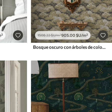
m²
905
.00
$U
/m²
1508
.33
$U
/m²
Bosque oscuro con árboles de colores cálidos