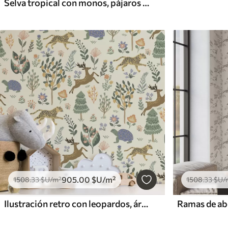
Selva tropical con monos, pájaros y denso follaje
905
.00
$U
/m²
1508
.33
$U
/m²
1508
.33
$U
/
Ilustración retro con leopardos, árboles y ciervos