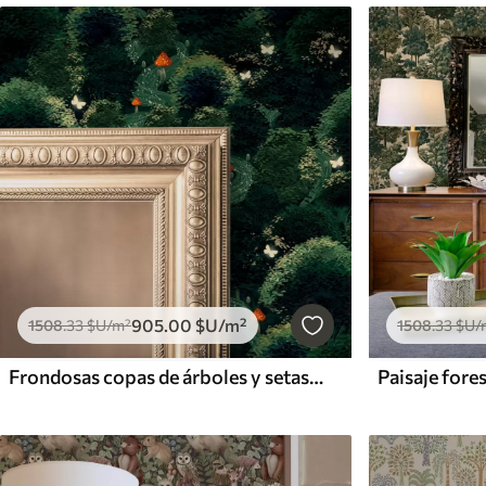
905
.00
$U
/m²
1508
.33
$U
/m²
1508
.33
$U
/
Frondosas copas de árboles y setas de colores
Paisaje fores