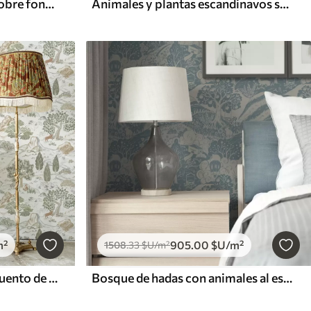
Rama de árbol con hojas sobre fondo azul
Animales y plantas escandinavos sobre fondo menta
m²
905
.00
$U
/m²
1508
.33
$U
/m²
Mapa de la naturaleza de cuento de hadas con animales y árboles
Bosque de hadas con animales al estilo de la ilustración infantil