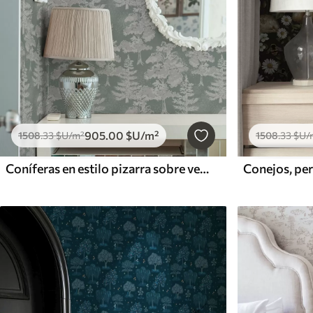
905
.00
$U
/m²
1508
.33
$U
/m²
1508
.33
$U
/
Coníferas en estilo pizarra sobre verde