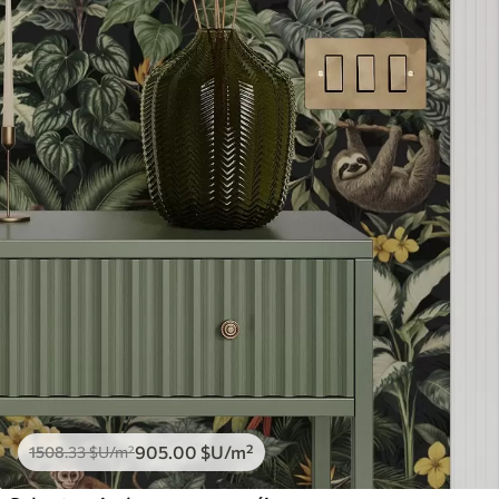
905
.00
$U
/m²
1508
.33
$U
/m²