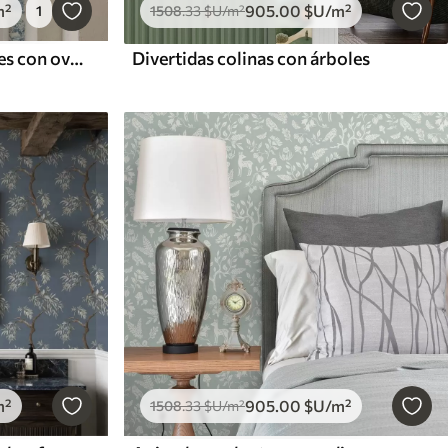
905
.00
$U
/m²
m²
1508
.33
$U
/m²
1
Divertidas colinas con árboles
Paisaje rural en tonos azules con ovejas y árboles
m²
905
.00
$U
/m²
1508
.33
$U
/m²