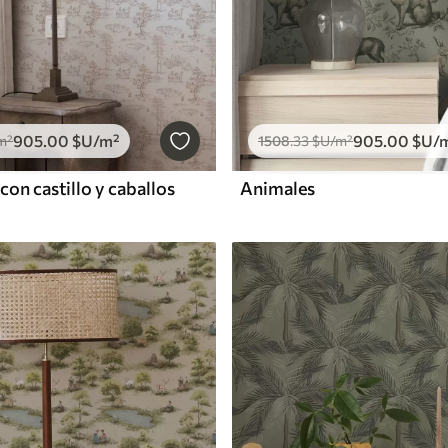
905
.00
$U
/m²
905
.00
$U
/
m²
1508
.33
$U
/m²
 con castillo y caballos
Animales