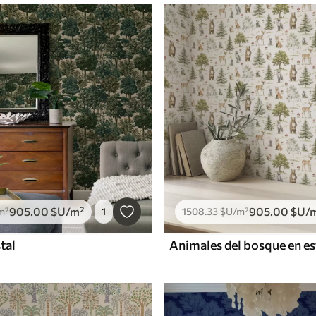
905
.00
$U
/m²
905
.00
$U
/
m²
1
1508
.33
$U
/m²
tal