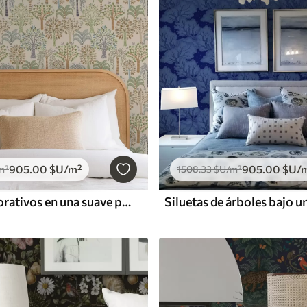
905
.00
$U
/m²
905
.00
$U
/
m²
1508
.33
$U
/m²
Árboles decorativos en una suave paleta natural