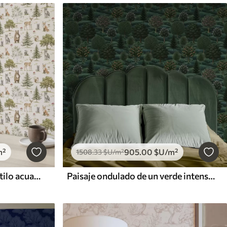
m²
905
.00
$U
/m²
1508
.33
$U
/m²
Animales del bosque en estilo acuarela suave, árboles y setas
Paisaje ondulado de un verde intenso con árboles dispuestos en patrones