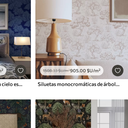
m²
905
.00
$U
/m²
1508
.33
$U
/m²
Siluetas de árboles bajo un cielo estrellado en tonos azules
Siluetas monocromáticas de árboles en estilo vintage, combinación de colores beige