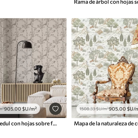
905
.00
$U
/m²
905
.00
$U
/
m²
1508
.33
$U
/m²
Ramas de abedul con hojas sobre fondo claro