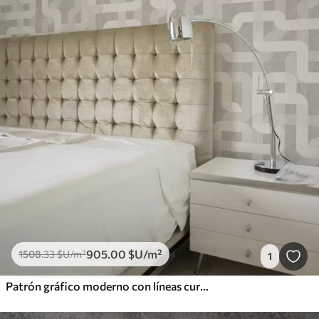
905
.00
$U
/m²
1508
.33
$U
/m²
1
Patrón gráfico moderno con líneas curvas