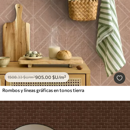
905
.00
$U
/m²
1508
.33
$U
/m²
Rombos y líneas gráficas en tonos tierra