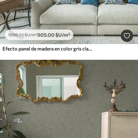
905
.00
$U
/m²
1508
.33
$U
/m²
Efecto panel de madera en color gris claro