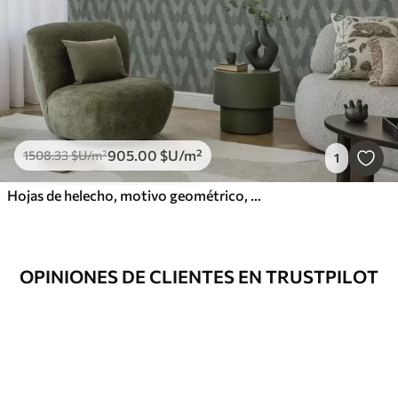
905
.00
$U
/m²
1508
.33
$U
/m²
1
Hojas de helecho, motivo geométrico, colores verde y azul
OPINIONES DE CLIENTES EN TRUSTPILOT