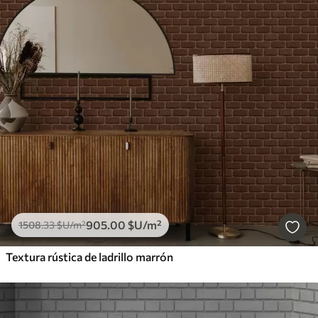
905
.00
$U
/m²
1508
.33
$U
/m²
Textura rústica de ladrillo marrón