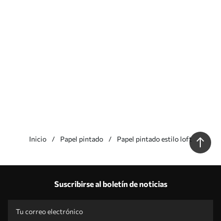
Inicio
Papel pintado
Papel pintado estilo loft
Nuestras ventajas
Respuestas:
1
Suscribirse al boletín de noticias
Producción según tallas individuales
Participa en las promociones navideñas de 2025 y consigue un descuento
Edición fotográfica profesional gratuita
Códigos promocionales con descuentos por pedido