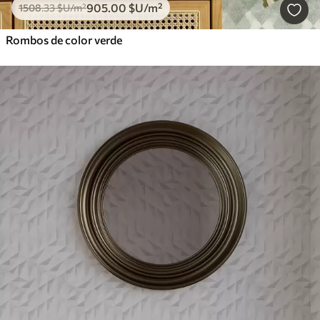
905
.00
$U
/m²
1508
.33
$U
/m²
Rombos de color verde