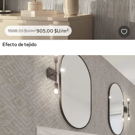
905
.00
$U
/m²
1508
.33
$U
/m²
Efecto de tejido