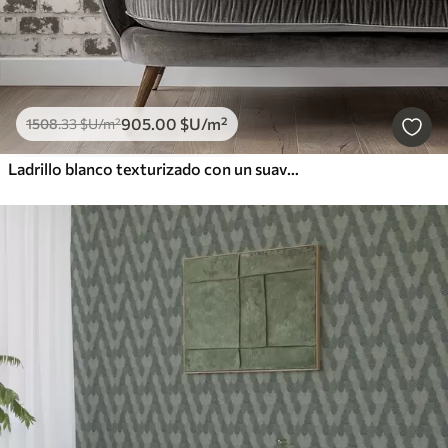
905
.00
$U
/m²
1508
.33
$U
/m²
Ladrillo blanco texturizado con un suave efecto desgastado grisáceo