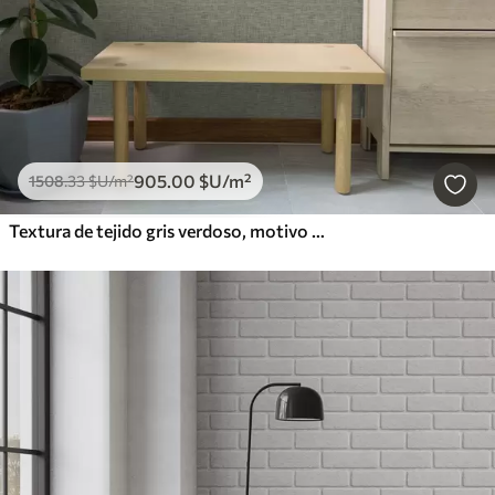
905
.00
$U
/m²
1508
.33
$U
/m²
Textura de tejido gris verdoso, motivo de rejilla de lino