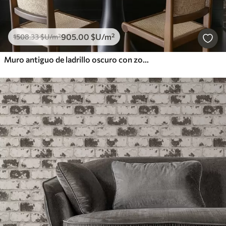
905
.00
$U
/m²
1508
.33
$U
/m²
Muro antiguo de ladrillo oscuro con zonas desgastadas