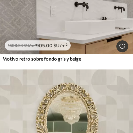
905
.00
$U
/m²
1508
.33
$U
/m²
Motivo retro sobre fondo gris y beige