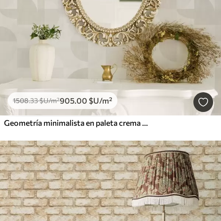
905
.00
$U
/m²
1508
.33
$U
/m²
Geometría minimalista en paleta crema claro