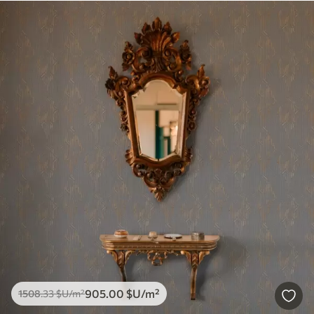
905
.00
$U
/m²
1508
.33
$U
/m²