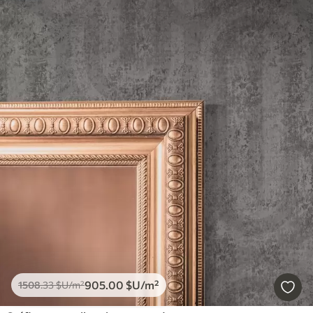
905
.00
$U
/m²
1508
.33
$U
/m²