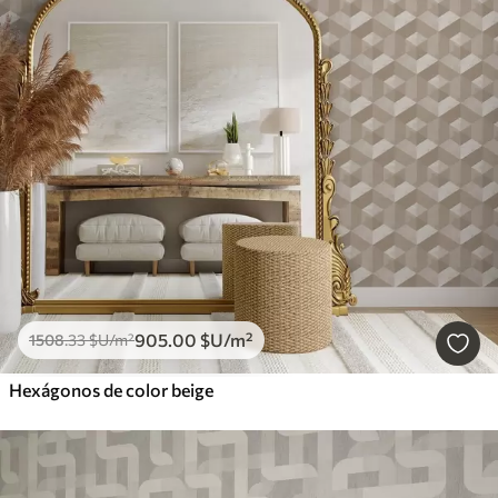
905
.00
$U
/m²
1508
.33
$U
/m²
Hexágonos de color beige