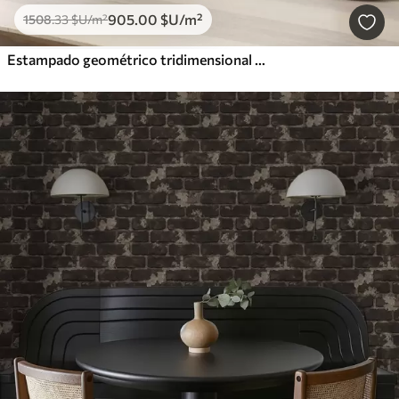
905
.00
$U
/m²
1508
.33
$U
/m²
Estampado geométrico tridimensional en gris y beige