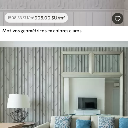
905
.00
$U
/m²
1508
.33
$U
/m²
Motivos geométricos en colores claros