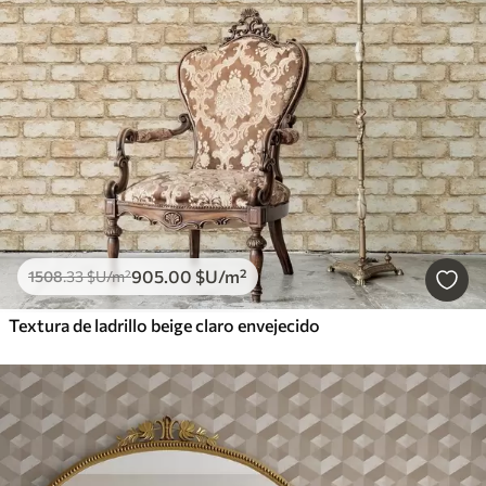
905
.00
$U
/m²
1508
.33
$U
/m²
Textura de ladrillo beige claro envejecido