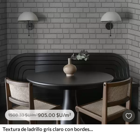
905
.00
$U
/m²
1508
.33
$U
/m²
Textura de ladrillo gris claro con bordes suaves