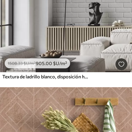
905
.00
$U
/m²
1508
.33
$U
/m²
Textura de ladrillo blanco, disposición horizontal