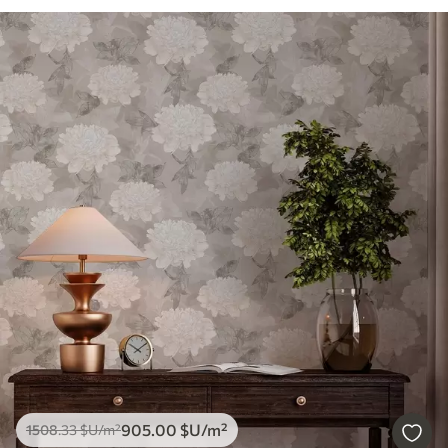
905
.00
$U
/m²
1508
.33
$U
/m²