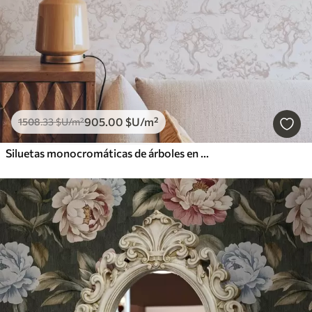
905
.00
$U
/m²
1508
.33
$U
/m²
Siluetas monocromáticas de árboles en estilo vintage, combinación de colores beige