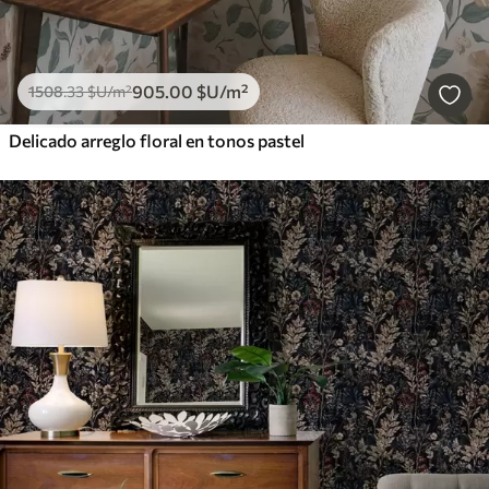
905
.00
$U
/m²
1508
.33
$U
/m²
Delicado arreglo floral en tonos pastel