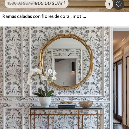
905
.00
$U
/m²
1508
.33
$U
/m²
1
Ramas caladas con flores de coral, motivo floral