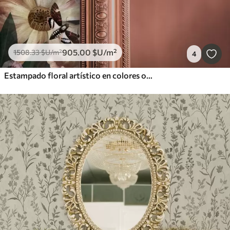
905
.00
$U
/m²
1508
.33
$U
/m²
4
Estampado floral artístico en colores oscuros