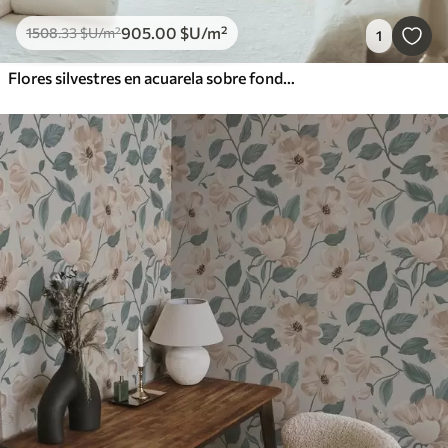
905
.00
$U
/m²
1508
.33
$U
/m²
1
Flores silvestres en acuarela sobre fondo crema