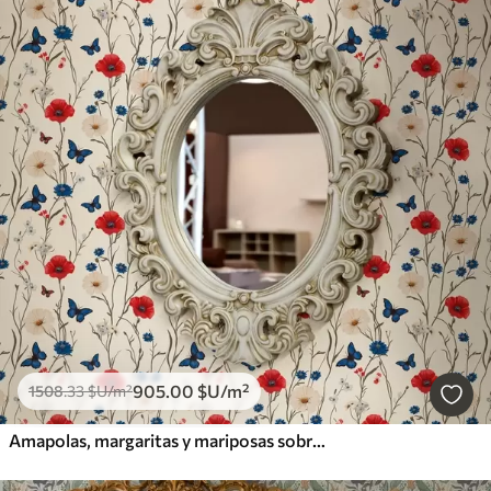
905
.00
$U
/m²
1508
.33
$U
/m²
Amapolas, margaritas y mariposas sobre fondo blanco