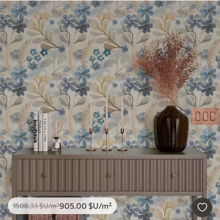
905
.00
$U
/m²
1508
.33
$U
/m²