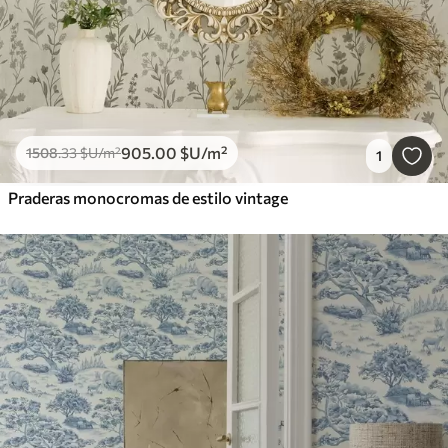
905
.00
$U
/m²
1508
.33
$U
/m²
1
Praderas monocromas de estilo vintage