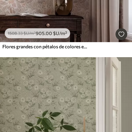
905
.00
$U
/m²
1508
.33
$U
/m²
Flores grandes con pétalos de colores en tonos pastel