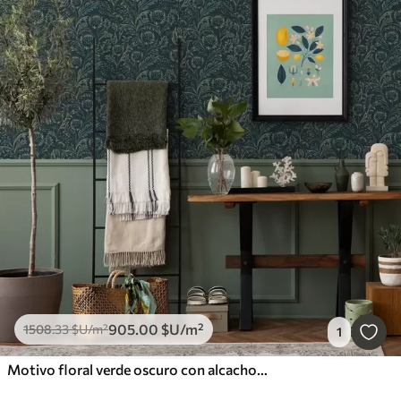
905
.00
$U
/m²
1508
.33
$U
/m²
1
Motivo floral verde oscuro con alcachofas