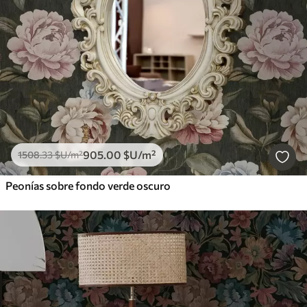
905
.00
$U
/m²
1508
.33
$U
/m²
Peonías sobre fondo verde oscuro