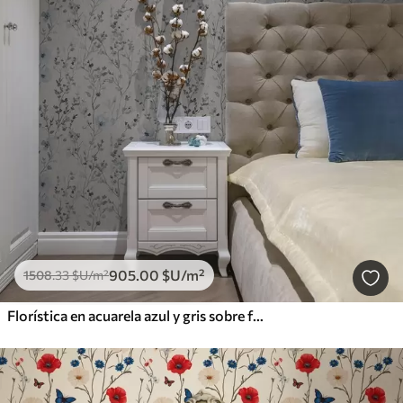
905
.00
$U
/m²
1508
.33
$U
/m²
Florística en acuarela azul y gris sobre fondo neutro