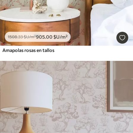
905
.00
$U
/m²
1508
.33
$U
/m²
Amapolas rosas en tallos