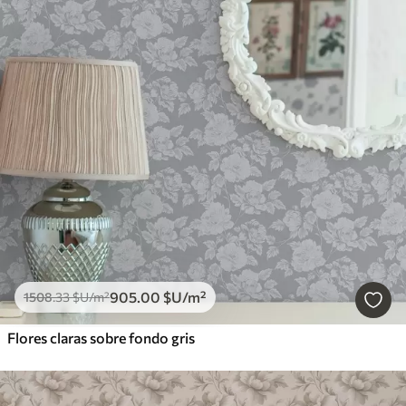
905
.00
$U
/m²
1508
.33
$U
/m²
Flores claras sobre fondo gris