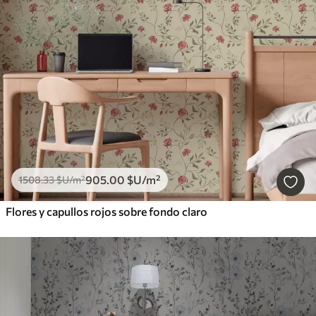
905
.00
$U
/m²
1508
.33
$U
/m²
Flores y capullos rojos sobre fondo claro