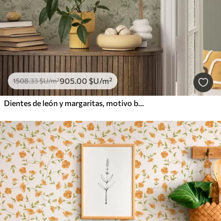
905
.00
$U
/m²
1508
.33
$U
/m²
Dientes de león y margaritas, motivo botánico sobre fondo gris verdoso