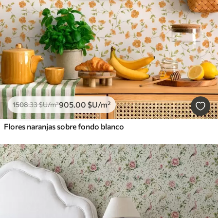
905
.00
$U
/m²
1508
.33
$U
/m²
Flores naranjas sobre fondo blanco