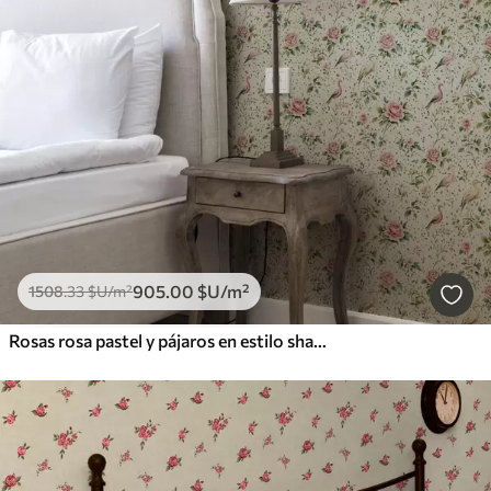
905
.00
$U
/m²
1508
.33
$U
/m²
Rosas rosa pastel y pájaros en estilo shabby chic