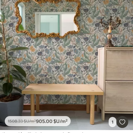
905
.00
$U
/m²
1508
.33
$U
/m²
1