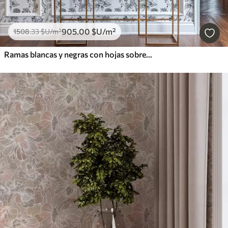
905
.00
$U
/m²
1508
.33
$U
/m²
Ramas blancas y negras con hojas sobre fondo blanco