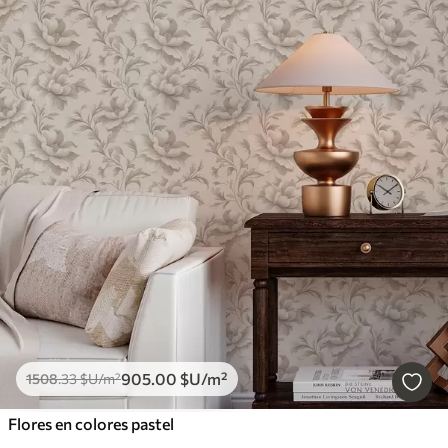
905
.00
$U
/m²
1508
.33
$U
/m²
Flores en colores pastel