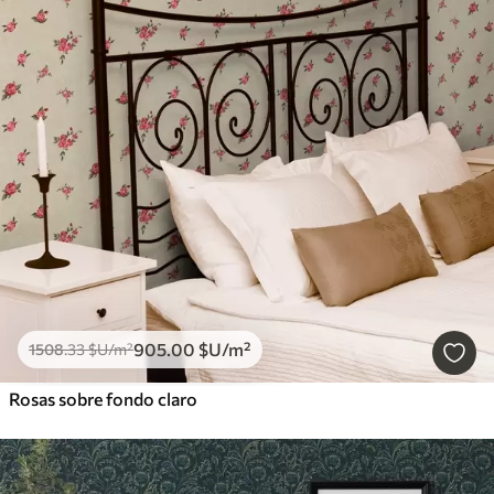
905
.00
$U
/m²
1508
.33
$U
/m²
Rosas sobre fondo claro