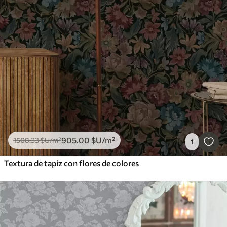
905
.00
$U
/m²
1508
.33
$U
/m²
1
Textura de tapiz con flores de colores