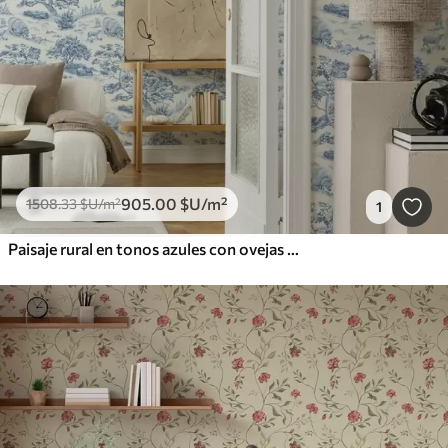
905
.00
$U
/m²
1508
.33
$U
/m²
1
Paisaje rural en tonos azules con ovejas y árboles