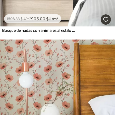
905
.00
$U
/m²
1508
.33
$U
/m²
Bosque de hadas con animales al estilo de la ilustración infantil