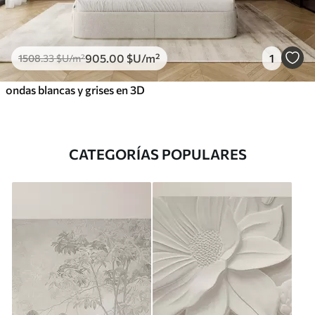
905
.00
$U
/m²
1
1508
.33
$U
/m²
ondas blancas y grises en 3D
CATEGORÍAS POPULARES