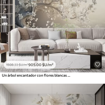
905
.00
$U
/m²
1508
.33
$U
/m²
Un árbol encantador con flores blancas contra el fondo de nubes en un estilo interesante en delicados colores cálidos