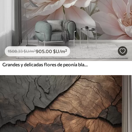
905
.00
$U
/m²
1508
.33
$U
/m²
Grandes y delicadas flores de peonía blancas y rosas con pétalos suaves y esponjosos sobre un fondo gris difuminado