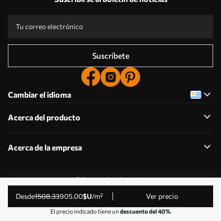
Suscríbete
Cambiar el idioma
Acerca del producto
Acerca de la empresa
Editar permisos de cookies
© 2011-2026 Uwalls . Todos los derechos reservados.
desde
1508
.33
905
.00
$U
/m²
Ver precio
Gestionado por KLW Sp. z o.o. CIF: PL9223057591.
El precio indicado tiene un
descuento del 40%