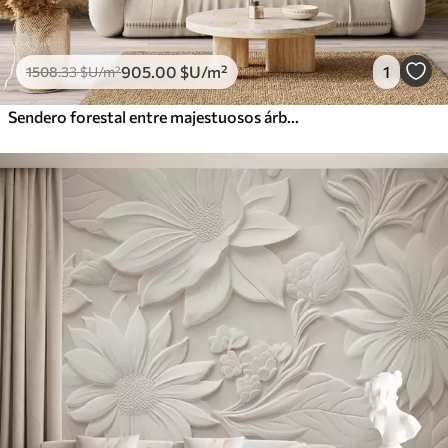
905
.00
$U
/m²
1
1508
.33
$U
/m²
Sendero forestal entre majestuosos árboles en estilo acuarela