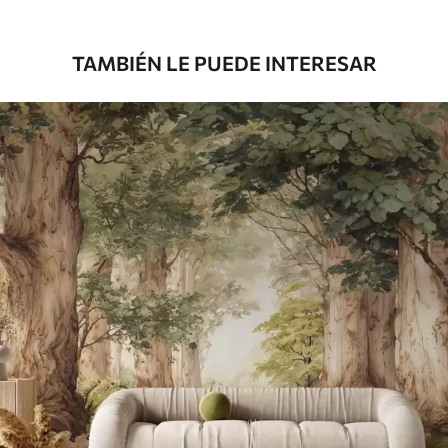
1808
.33
1085
.00
$U
/m²
TAMBIÉN LE PUEDE INTERESAR
Vinilo Premium
1990
.00
1194
.00
$U
/m²