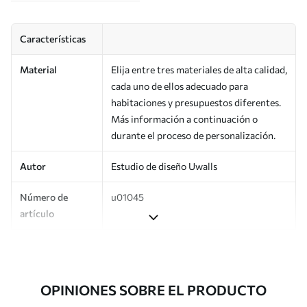
Características
Material
Elija entre tres materiales de alta calidad,
cada uno de ellos adecuado para
habitaciones y presupuestos diferentes.
Más información a continuación o
durante el proceso de personalización.
Autor
Estudio de diseño Uwalls
Número de
u01045
artículo
Producción
Impreso bajo pedido y entregado en
rollos de hasta 50 cm de ancho.
OPINIONES SOBRE EL PRODUCTO
Adicionalmente
Disponible con recubrimiento de barniz