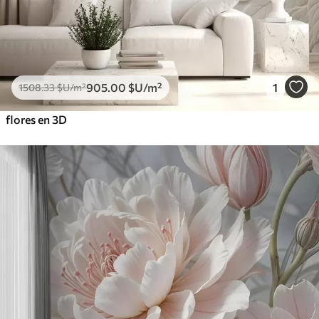
905
.00
$U
/m²
1
1508
.33
$U
/m²
flores en 3D