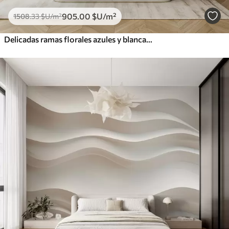
905
.00
$U
/m²
1508
.33
$U
/m²
Delicadas ramas florales azules y blancas con fondo de acuarela suave y borroso