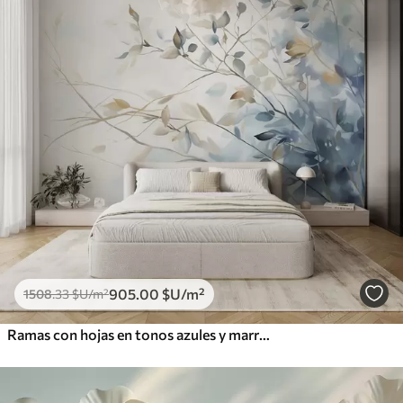
905
.00
$U
/m²
1508
.33
$U
/m²
Ramas con hojas en tonos azules y marrones, fondo claro, suave y delicado, estilo acuarela