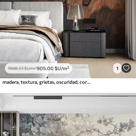
905
.00
$U
/m²
1
1508
.33
$U
/m²
madera, textura, grietas, oscuridad, corteza, superficie