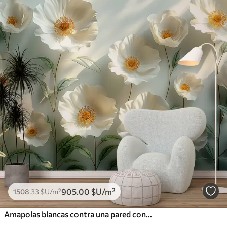
905
.00
$U
/m²
1508
.33
$U
/m²
Amapolas blancas contra una pared con luz solar y efecto 3D