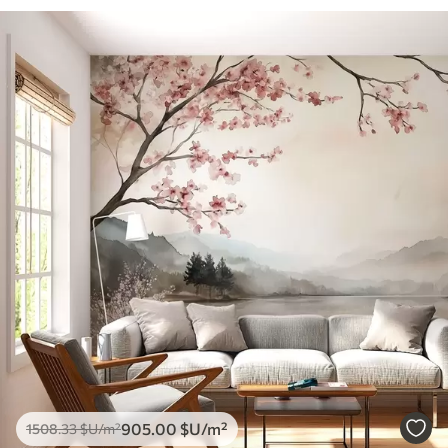
905
.00
$U
/m²
1508
.33
$U
/m²