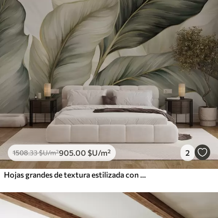
905
.00
$U
/m²
2
1508
.33
$U
/m²
Hojas grandes de textura estilizada con venas detalladas en varios tonos de verde, crema y beige