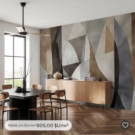
905
.00
$U
/m²
1508
.33
$U
/m²