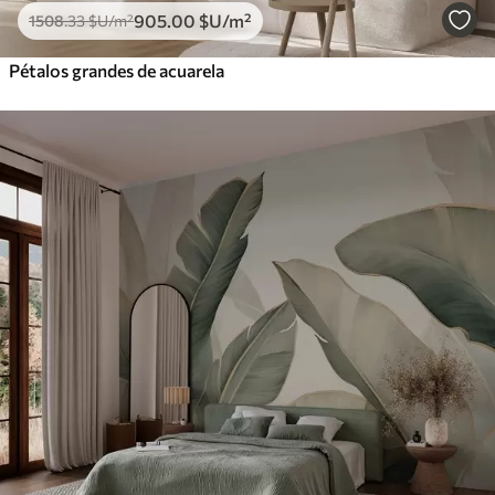
905
.00
$U
/m²
1508
.33
$U
/m²
Pétalos grandes de acuarela