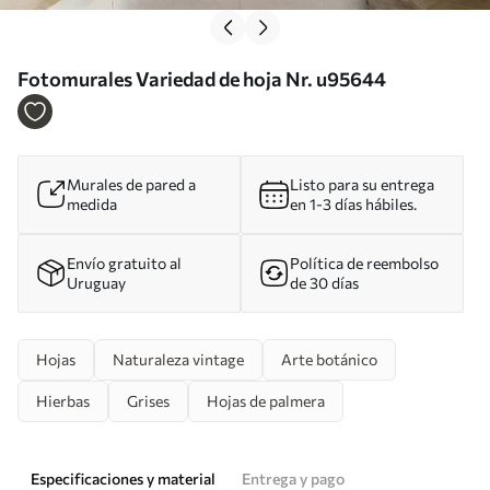
Fotomurales Variedad de hoja Nr. u95644
Murales de pared a
Listo para su entrega
medida
en 1-3 días hábiles.
Envío gratuito al
Política de reembolso
Uruguay
de 30 días
Hojas
Naturaleza vintage
Arte botánico
Hierbas
Grises
Hojas de palmera
Especificaciones y material
Entrega y pago