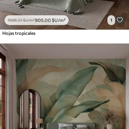
905
.00
$U
/m²
1
1508
.33
$U
/m²
Hojas tropicales