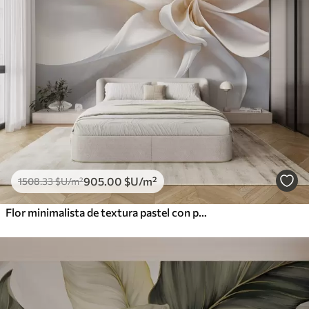
905
.00
$U
/m²
1508
.33
$U
/m²
Flor minimalista de textura pastel con pétalos suaves, ligera y aireada, sobre fondo blanco