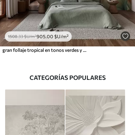
905
.00
$U
/m²
1508
.33
$U
/m²
gran follaje tropical en tonos verdes y melocotón
CATEGORÍAS POPULARES