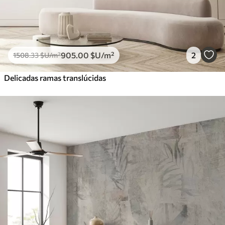
905
.00
$U
/m²
2
1508
.33
$U
/m²
Delicadas ramas translúcidas