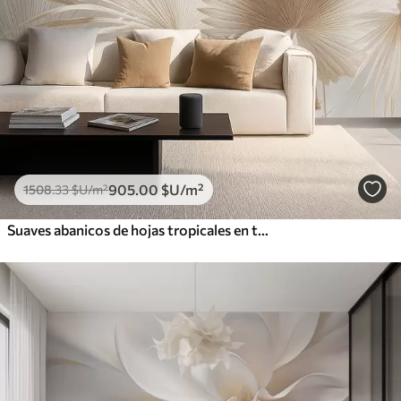
905
.00
$U
/m²
1508
.33
$U
/m²
Suaves abanicos de hojas tropicales en tonos beige claro y azulados