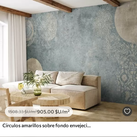
905
.00
$U
/m²
1508
.33
$U
/m²
Círculos amarillos sobre fondo envejecido