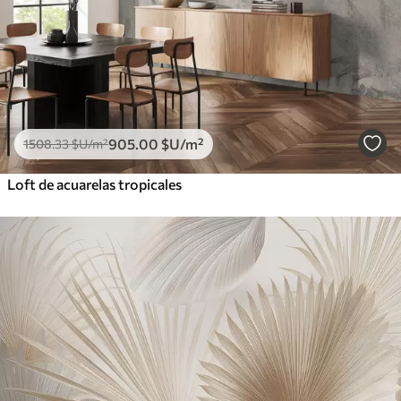
905
.00
$U
/m²
1508
.33
$U
/m²
Loft de acuarelas tropicales