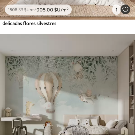
905
.00
$U
/m²
1
1508
.33
$U
/m²
delicadas flores silvestres