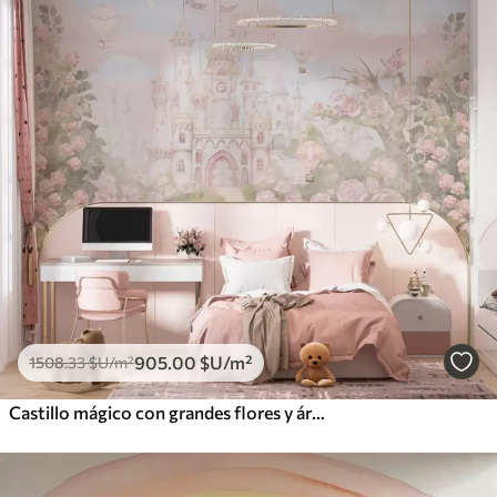
905
.00
$U
/m²
1508
.33
$U
/m²
Castillo mágico con grandes flores y árboles