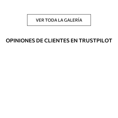
Adicionalmente
Disponible con recubrimiento de barniz
y/o adhesivo para empapelar.
VER TODA LA GALERÍA
Limpieza
Se puede limpiar suavemente con una
esponja suave. Los murales de pared con
recubrimiento de barniz pueden
OPINIONES DE CLIENTES EN TRUSTPILOT
limpiarse con agua.
Método de
Hasta 360 cm de altura: aplicación sin
aplicación
juntas.
Más de 360 cm de altura: aplicación con
solapamiento.
Materiales disponibles
Estándar
1508
.33
905
.00
$U
/m²