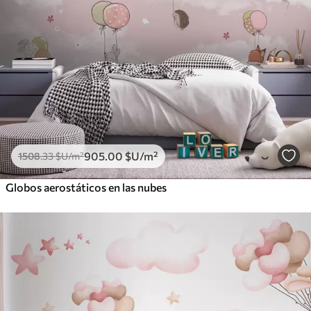
905
.00
$U
/m²
1508
.33
$U
/m²
Globos aerostáticos en las nubes