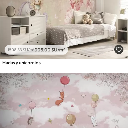
905
.00
$U
/m²
1508
.33
$U
/m²
Hadas y unicornios