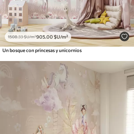
905
.00
$U
/m²
1508
.33
$U
/m²
Un bosque con princesas y unicornios