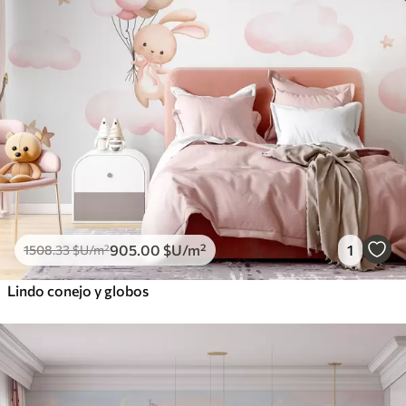
905
.00
$U
/m²
1
1508
.33
$U
/m²
Lindo conejo y globos