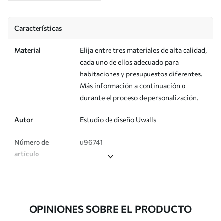
Características
Material
Elija entre tres materiales de alta calidad,
cada uno de ellos adecuado para
habitaciones y presupuestos diferentes.
Más información a continuación o
durante el proceso de personalización.
Autor
Estudio de diseño Uwalls
Número de
u96741
artículo
Superficie
Semimate.
Producción
Impreso bajo pedido y entregado en
OPINIONES SOBRE EL PRODUCTO
rollos de hasta 50 cm de ancho.