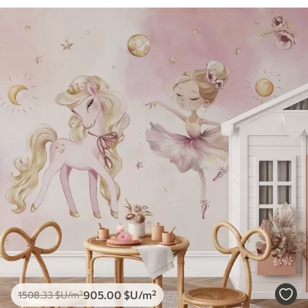
905
.00
$U
/m²
1508
.33
$U
/m²