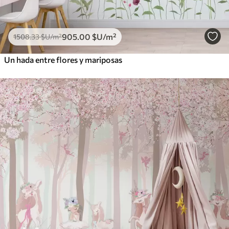
905
.00
$U
/m²
1508
.33
$U
/m²
Un hada entre flores y mariposas