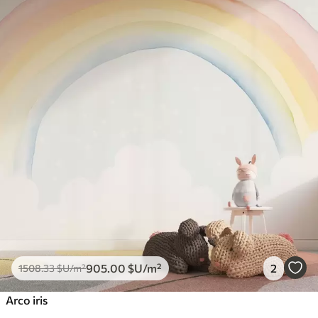
905
.00
$U
/m²
2
1508
.33
$U
/m²
Arco iris