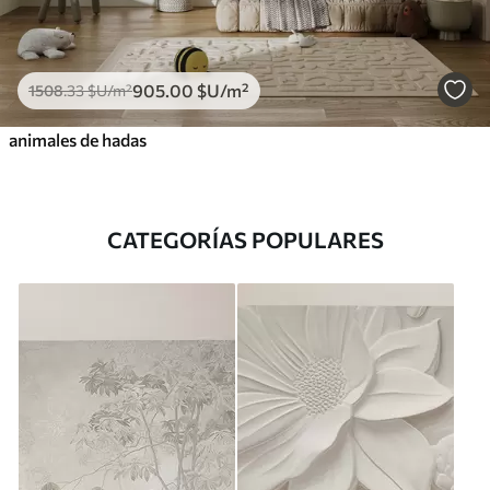
905
.00
$U
/m²
1508
.33
$U
/m²
animales de hadas
CATEGORÍAS POPULARES