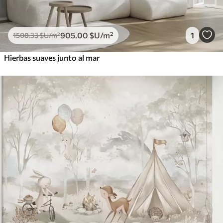
905
.00
$U
/m²
1
1508
.33
$U
/m²
Hierbas suaves junto al mar