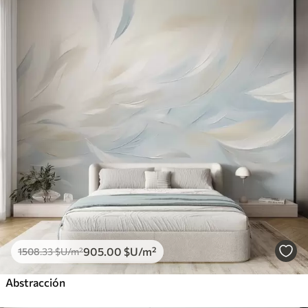
905
.00
$U
/m²
1508
.33
$U
/m²
Abstracción