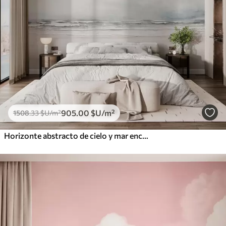
905
.00
$U
/m²
1508
.33
$U
/m²
Horizonte abstracto de cielo y mar encontrándose