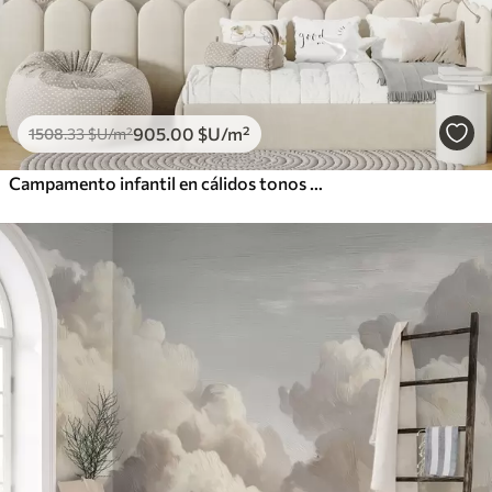
905
.00
$U
/m²
1508
.33
$U
/m²
Campamento infantil en cálidos tonos beige, con tienda de campaña y animales del bosque