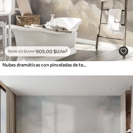
905
.00
$U
/m²
1508
.33
$U
/m²
Nubes dramáticas con pinceladas de textura suave