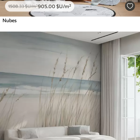
905
.00
$U
/m²
1508
.33
$U
/m²
Nubes