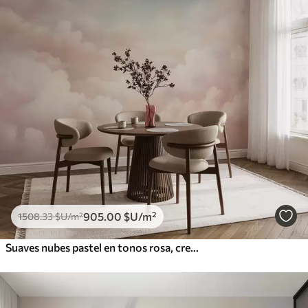
905
.00
$U
/m²
1508
.33
$U
/m²
Suaves nubes pastel en tonos rosa, crema y azul