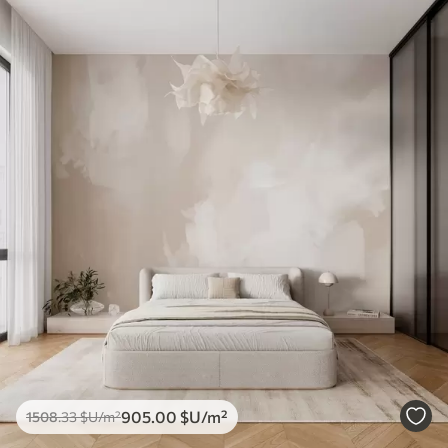
905
.00
$U
/m²
1508
.33
$U
/m²