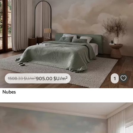
905
.00
$U
/m²
1
1508
.33
$U
/m²
Nubes