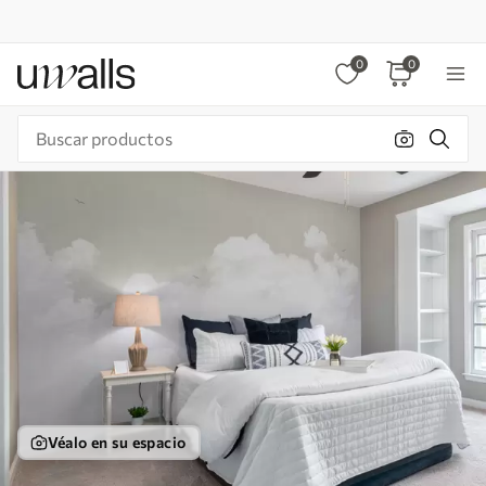
0
0
Véalo en su espacio