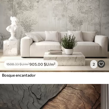
905
.00
$U
/m²
2
1508
.33
$U
/m²
Bosque encantador