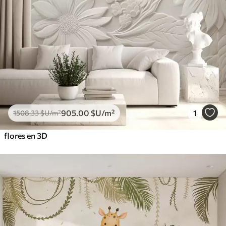
905
.00
$U
/m²
1
1508
.33
$U
/m²
flores en 3D