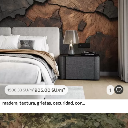
905
.00
$U
/m²
1
1508
.33
$U
/m²
madera, textura, grietas, oscuridad, corteza, superficie