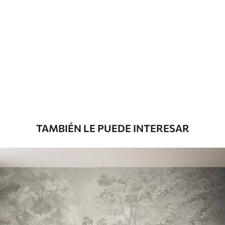
Materiales disponibles
Estándar
1508
.33
905
.00
$U
/m²
Premium
1808
.33
1085
.00
$U
/m²
TAMBIÉN LE PUEDE INTERESAR
Vinilo Premium
1990
.00
1194
.00
$U
/m²