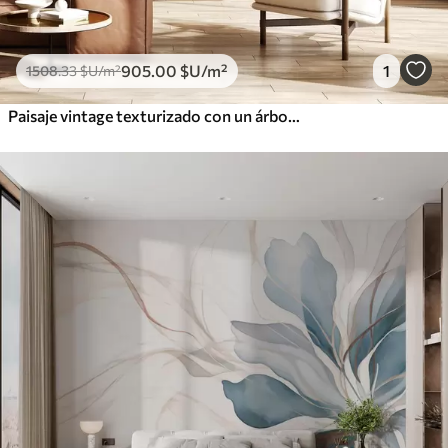
905
.00
$U
/m²
1
1508
.33
$U
/m²
Paisaje vintage texturizado con un árbol cerca de un río y un cielo nublado, arte de la naturaleza en tonos sepia