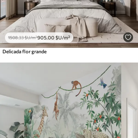
905
.00
$U
/m²
1508
.33
$U
/m²
Delicada flor grande