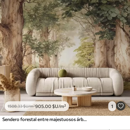
905
.00
$U
/m²
1
1508
.33
$U
/m²
Sendero forestal entre majestuosos árboles en estilo acuarela