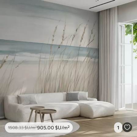
905
.00
$U
/m²
1
1508
.33
$U
/m²