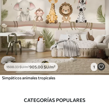
905
.00
$U
/m²
1
1508
.33
$U
/m²
Simpáticos animales tropicales
CATEGORÍAS POPULARES