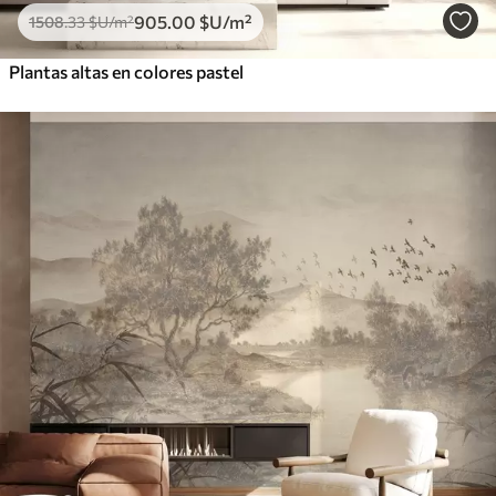
905
.00
$U
/m²
1508
.33
$U
/m²
Plantas altas en colores pastel