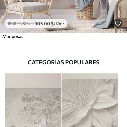
905
.00
$U
/m²
1508
.33
$U
/m²
Mariposas
CATEGORÍAS POPULARES