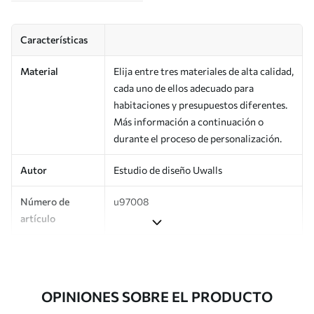
Características
Material
Elija entre tres materiales de alta calidad,
cada uno de ellos adecuado para
habitaciones y presupuestos diferentes.
Más información a continuación o
durante el proceso de personalización.
Autor
Estudio de diseño Uwalls
Número de
u97008
artículo
Producción
Impreso bajo pedido y entregado en
rollos de hasta 50 cm de ancho.
OPINIONES SOBRE EL PRODUCTO
Adicionalmente
Disponible con recubrimiento de barniz