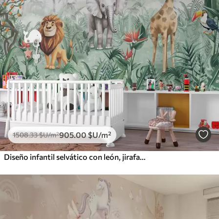
905
.00
$U
/m²
1508
.33
$U
/m²
Diseño infantil selvático con león, jirafa, elefante y loros