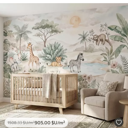
905
.00
$U
/m²
1508
.33
$U
/m²