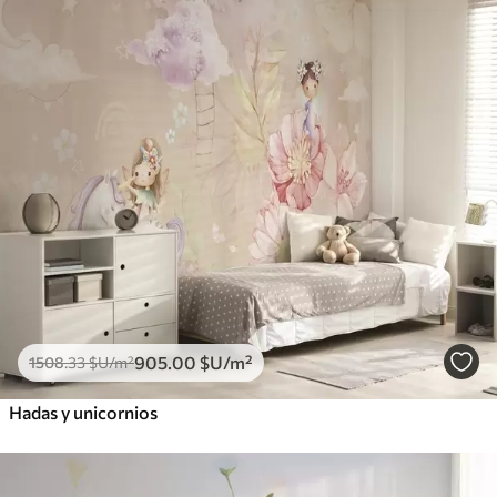
905
.00
$U
/m²
1508
.33
$U
/m²
Hadas y unicornios