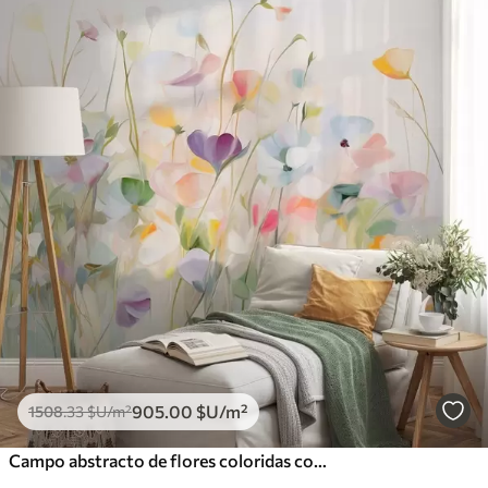
905
.00
$U
/m²
1508
.33
$U
/m²
Campo abstracto de flores coloridas con tallos largos y hojas verdes, texturizado, colores pastel y claros