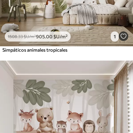
905
.00
$U
/m²
1
1508
.33
$U
/m²
Simpáticos animales tropicales