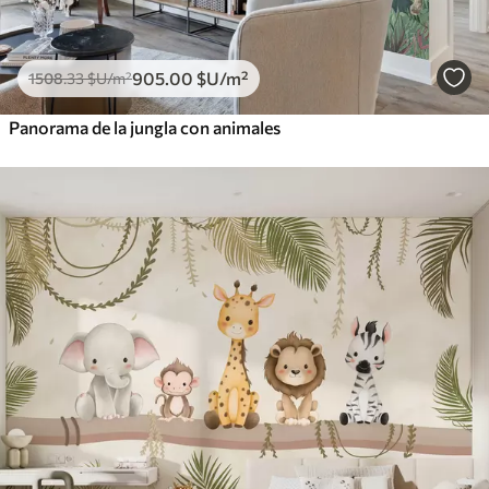
905
.00
$U
/m²
1508
.33
$U
/m²
Panorama de la jungla con animales