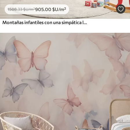
905
.00
$U
/m²
1508
.33
$U
/m²
Montañas infantiles con una simpática luna y plantas en la parte inferior