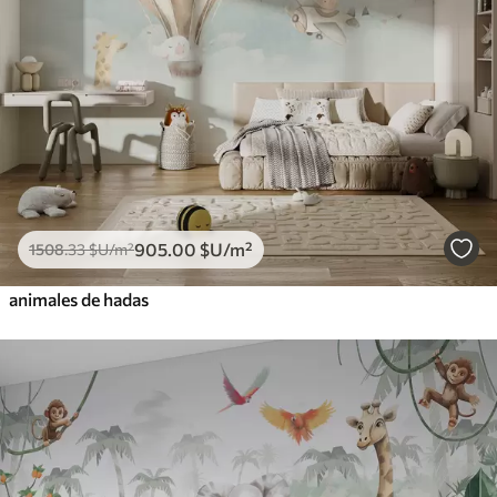
905
.00
$U
/m²
1508
.33
$U
/m²
animales de hadas