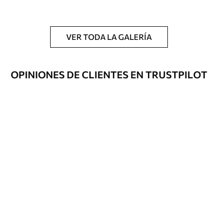
y/o adhesivo para empapelar.
Limpieza
Se puede limpiar suavemente con una
esponja suave. Los murales de pared con
VER TODA LA GALERÍA
recubrimiento de barniz pueden
limpiarse con agua.
OPINIONES DE CLIENTES EN TRUSTPILOT
Método de
Hasta 360 cm de altura: aplicación sin
aplicación
juntas.
Más de 360 cm de altura: aplicación con
solapamiento.
Materiales disponibles
Estándar
1508
.33
905
.00
$U
/m²
Premium