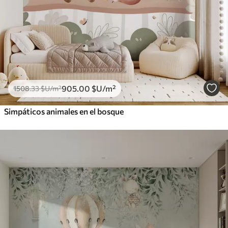
905
.00
$U
/m²
1508
.33
$U
/m²
Simpáticos animales en el bosque