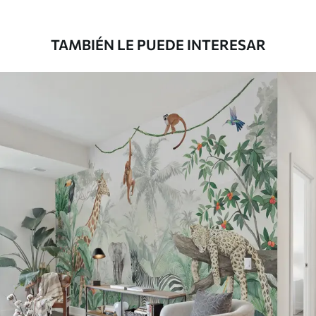
1808
.33
1085
.00
$U
/m²
TAMBIÉN LE PUEDE INTERESAR
Vinilo Premium
1990
.00
1194
.00
$U
/m²