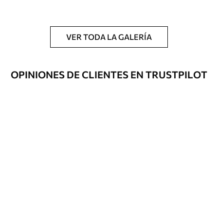
y/o adhesivo para empapelar.
Limpieza
Se puede limpiar suavemente con una
esponja suave. Los murales de pared con
VER TODA LA GALERÍA
recubrimiento de barniz pueden
limpiarse con agua.
OPINIONES DE CLIENTES EN TRUSTPILOT
Método de
Hasta 360 cm de altura: aplicación sin
aplicación
juntas.
Más de 360 cm de altura: aplicación con
solapamiento.
Materiales disponibles
Estándar
1508
.33
905
.00
$U
/m²
Premium