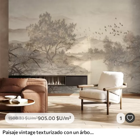
905
.00
$U
/m²
1
1508
.33
$U
/m²
Paisaje vintage texturizado con un árbol cerca de un río y un cielo nublado, arte de la naturaleza en tonos sepia