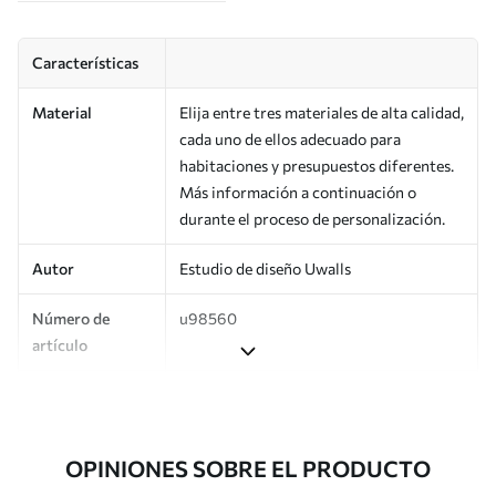
Características
Material
Elija entre tres materiales de alta calidad,
cada uno de ellos adecuado para
habitaciones y presupuestos diferentes.
Más información a continuación o
durante el proceso de personalización.
Autor
Estudio de diseño Uwalls
Número de
u98560
artículo
Producción
Impreso bajo pedido y entregado en
rollos de hasta 50 cm de ancho.
OPINIONES SOBRE EL PRODUCTO
Adicionalmente
Disponible con recubrimiento de barniz