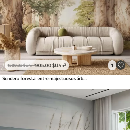
905
.00
$U
/m²
1
1508
.33
$U
/m²
Sendero forestal entre majestuosos árboles en estilo acuarela