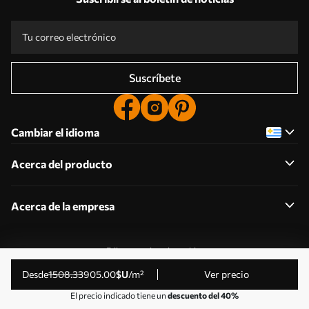
Suscríbete
Cambiar el idioma
Acerca del producto
Acerca de la empresa
Editar permisos de cookies
© 2011-2026 Uwalls . Todos los derechos reservados.
desde
1508
.33
905
.00
$U
/m²
Ver precio
Gestionado por KLW Sp. z o.o. CIF: PL9223057591.
El precio indicado tiene un
descuento del 40%