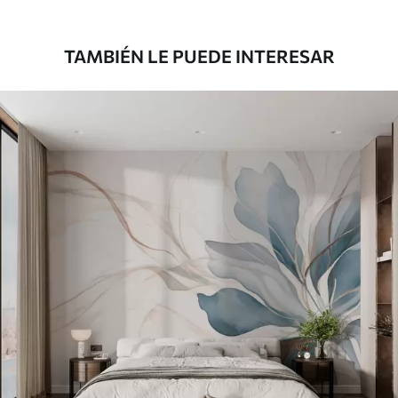
1808
.33
1085
.00
$U
/m²
TAMBIÉN LE PUEDE INTERESAR
Vinilo Premium
1990
.00
1194
.00
$U
/m²