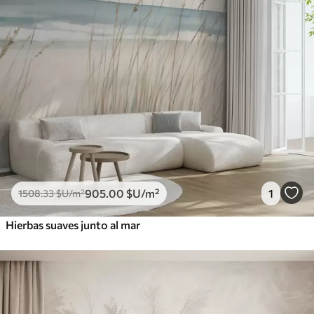
905
.00
$U
/m²
1
1508
.33
$U
/m²
Hierbas suaves junto al mar