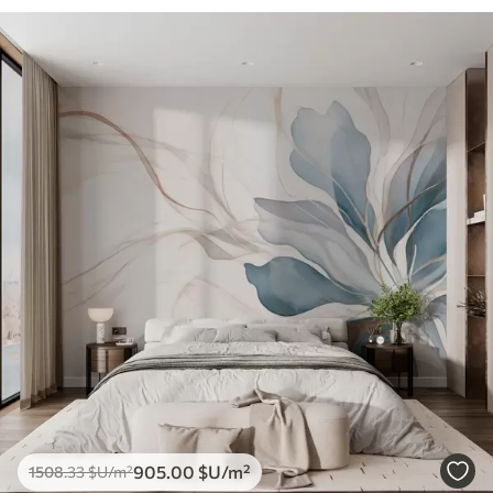
905
.00
$U
/m²
1508
.33
$U
/m²