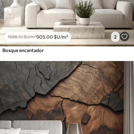
905
.00
$U
/m²
2
1508
.33
$U
/m²
Bosque encantador