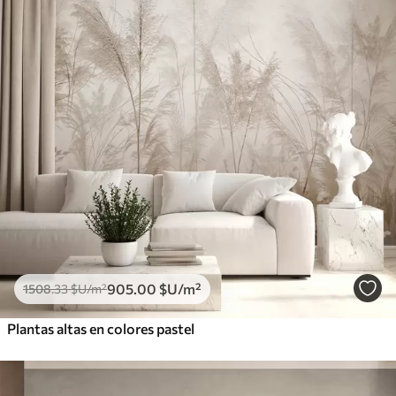
905
.00
$U
/m²
1508
.33
$U
/m²
Plantas altas en colores pastel