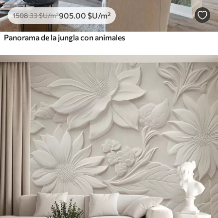
905
.00
$U
/m²
1508
.33
$U
/m²
Panorama de la jungla con animales