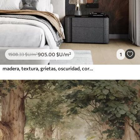
905
.00
$U
/m²
1
1508
.33
$U
/m²
madera, textura, grietas, oscuridad, corteza, superficie