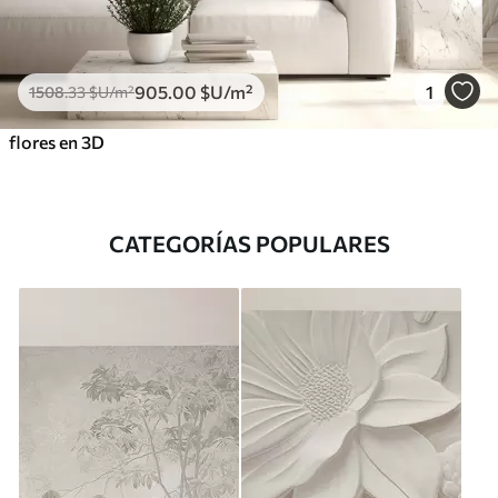
905
.00
$U
/m²
1
1508
.33
$U
/m²
flores en 3D
CATEGORÍAS POPULARES