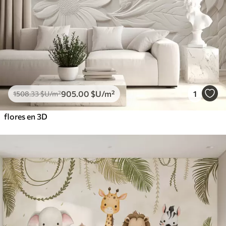
905
.00
$U
/m²
1
1508
.33
$U
/m²
flores en 3D