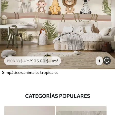
905
.00
$U
/m²
1
1508
.33
$U
/m²
Simpáticos animales tropicales
CATEGORÍAS POPULARES