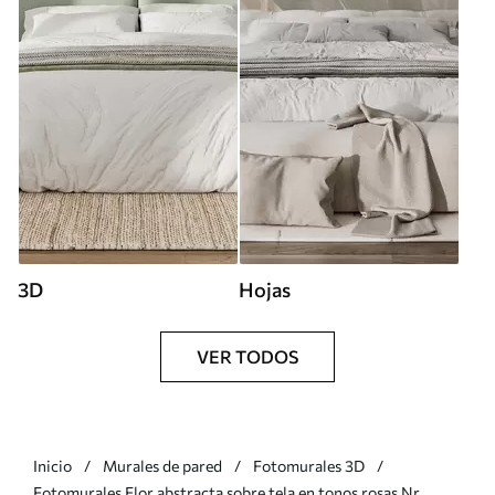
3D
Hojas
VER TODOS
Inicio
Murales de pared
Fotomurales 3D
Fotomurales Flor abstracta sobre tela en tonos rosas Nr.