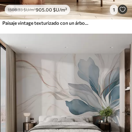
905
.00
$U
/m²
1
1508
.33
$U
/m²
Paisaje vintage texturizado con un árbol cerca de un río y un cielo nublado, arte de la naturaleza en tonos sepia