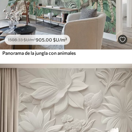
905
.00
$U
/m²
1508
.33
$U
/m²
Panorama de la jungla con animales