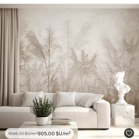
905
.00
$U
/m²
1508
.33
$U
/m²