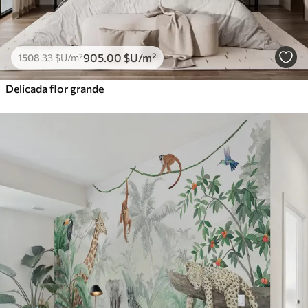
905
.00
$U
/m²
1508
.33
$U
/m²
Delicada flor grande