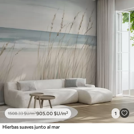
905
.00
$U
/m²
1
1508
.33
$U
/m²
Hierbas suaves junto al mar