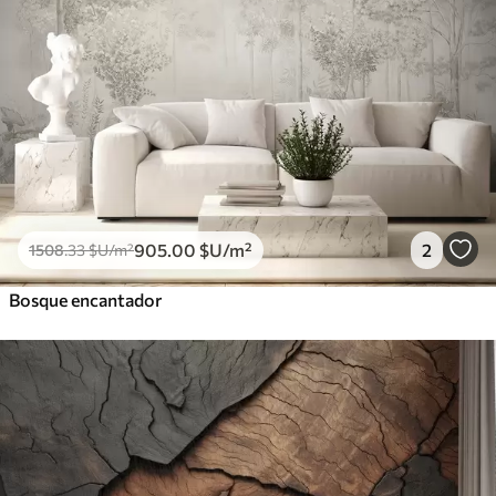
905
.00
$U
/m²
2
1508
.33
$U
/m²
Bosque encantador