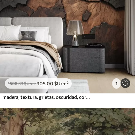
905
.00
$U
/m²
1
1508
.33
$U
/m²
madera, textura, grietas, oscuridad, corteza, superficie