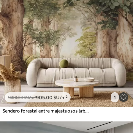
905
.00
$U
/m²
1
1508
.33
$U
/m²
Sendero forestal entre majestuosos árboles en estilo acuarela