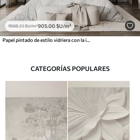
905
.00
$U
/m²
1508
.33
$U
/m²
Papel pintado de estilo vidriera con la imagen de una sirena mágica
CATEGORÍAS POPULARES