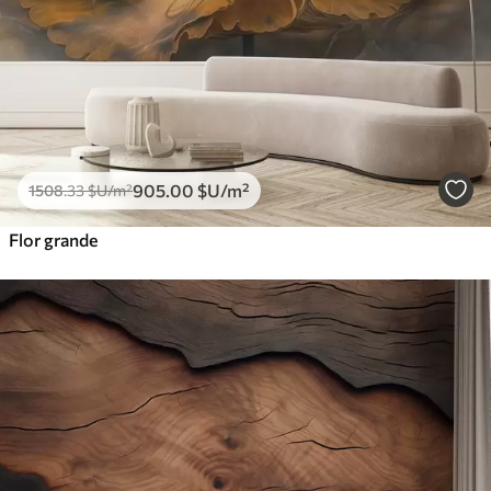
905
.00
$U
/m²
1508
.33
$U
/m²
Flor grande