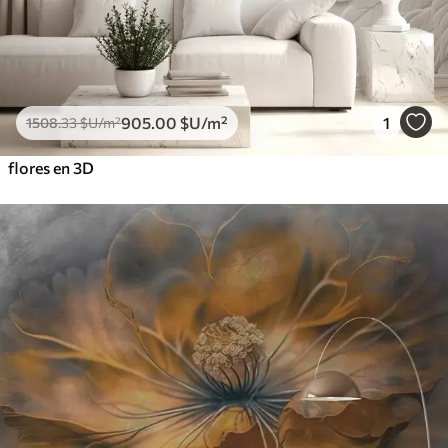
905
.00
$U
/m²
1
1508
.33
$U
/m²
flores en 3D