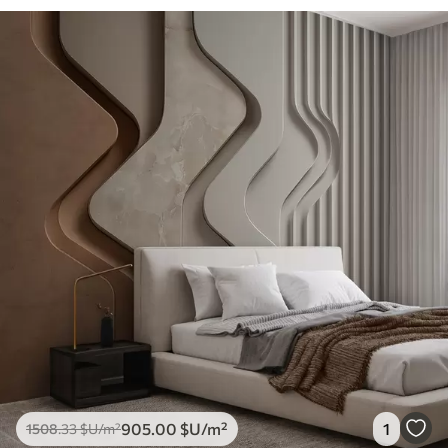
905
.00
$U
/m²
1
1508
.33
$U
/m²