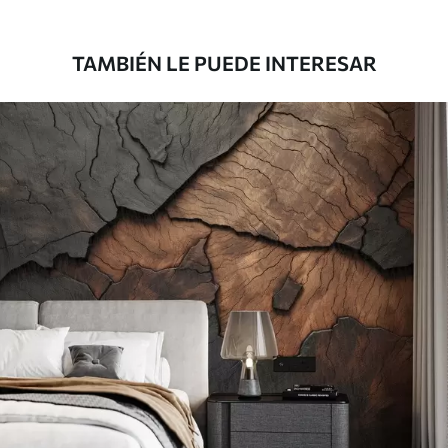
1808
.33
1085
.00
$U
/m²
TAMBIÉN LE PUEDE INTERESAR
Vinilo Premium
1990
.00
1194
.00
$U
/m²