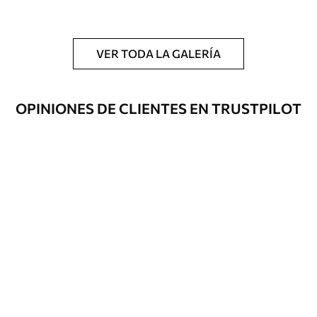
y/o adhesivo para empapelar.
Limpieza
Se puede limpiar suavemente con una
esponja suave. Los murales de pared con
VER TODA LA GALERÍA
recubrimiento de barniz pueden
limpiarse con agua.
OPINIONES DE CLIENTES EN TRUSTPILOT
Método de
Hasta 360 cm de altura: aplicación sin
aplicación
juntas.
Más de 360 cm de altura: aplicación con
solapamiento.
Materiales disponibles
Estándar
1508
.33
905
.00
$U
/m²
Premium