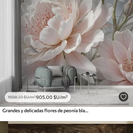
905
.00
$U
/m²
1508
.33
$U
/m²
Grandes y delicadas flores de peonía blancas y rosas con pétalos suaves y esponjosos sobre un fondo gris difuminado