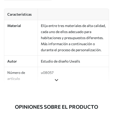
Características
Material
Elija entre tres materiales de alta calidad,
cada uno de ellos adecuado para
habitaciones y presupuestos diferentes.
Más información a continuación o
durante el proceso de personalización.
Autor
Estudio de diseño Uwalls
Número de
u08057
artículo
Producción
Impreso bajo pedido y entregado en
rollos de hasta 50 cm de ancho.
OPINIONES SOBRE EL PRODUCTO
Adicionalmente
Disponible con recubrimiento de barniz