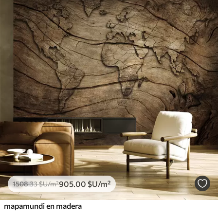
905
.00
$U
/m²
1508
.33
$U
/m²
mapamundi en madera