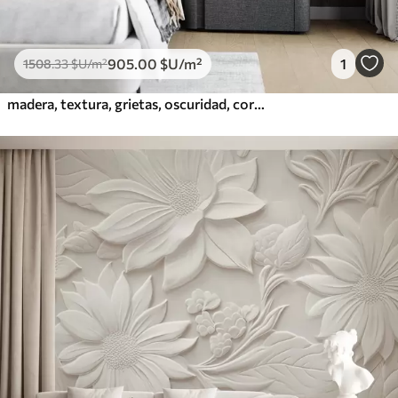
905
.00
$U
/m²
1
1508
.33
$U
/m²
madera, textura, grietas, oscuridad, corteza, superficie