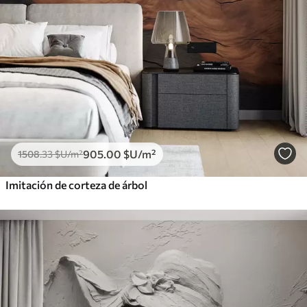
905
.00
$U
/m²
1508
.33
$U
/m²
Imitación de corteza de árbol