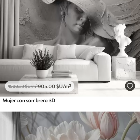
905
.00
$U
/m²
1508
.33
$U
/m²
Mujer con sombrero 3D