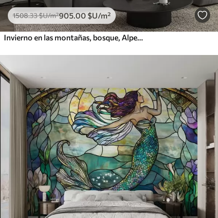
905
.00
$U
/m²
1508
.33
$U
/m²
Invierno en las montañas, bosque, Alpes, dibujo a lápiz, paisajes de naturaleza