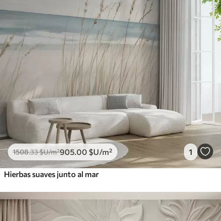
905
.00
$U
/m²
1
1508
.33
$U
/m²
Hierbas suaves junto al mar