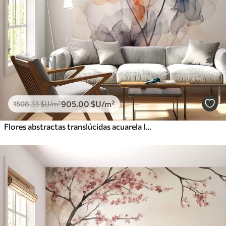
905
.00
$U
/m²
1508
.33
$U
/m²
Flores abstractas translúcidas acuarela líquida