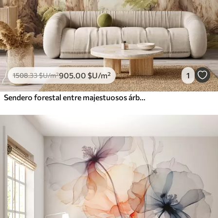
905
.00
$U
/m²
1
1508
.33
$U
/m²
Sendero forestal entre majestuosos árboles en estilo acuarela