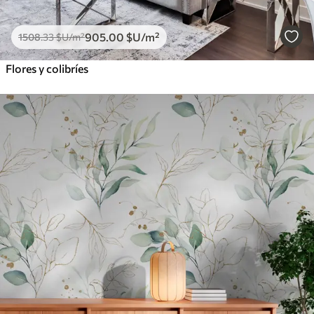
905
.00
$U
/m²
1508
.33
$U
/m²
Flores y colibríes