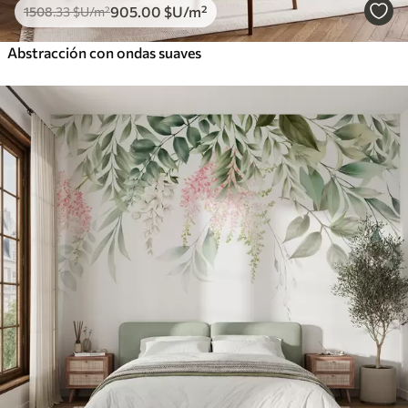
905
.00
$U
/m²
1508
.33
$U
/m²
Abstracción con ondas suaves