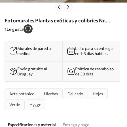
Fotomurales Plantas exóticas y colibríes Nr.
u17579
1
Le gusta
Murales de pared a
Listo para su entrega
medida
en 1-3 días hábiles.
Envío gratuito al
Política de reembolso
Uruguay
de 30 días
Arte botánico
Hierbas
Delicado
Hojas
Verde
Hygge
Especificaciones y material
Entrega y pago