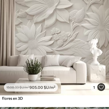
905
.00
$U
/m²
1
1508
.33
$U
/m²
flores en 3D