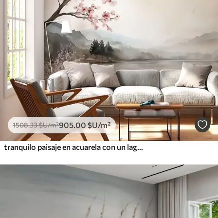
905
.00
$U
/m²
1508
.33
$U
/m²
tranquilo paisaje en acuarela con un lago y un árbol en flor