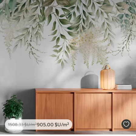
905
.00
$U
/m²
1508
.33
$U
/m²