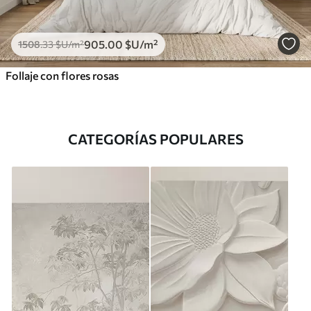
905
.00
$U
/m²
1508
.33
$U
/m²
Follaje con flores rosas
CATEGORÍAS POPULARES