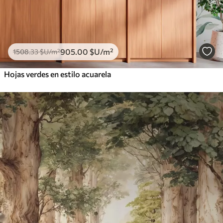
905
.00
$U
/m²
1508
.33
$U
/m²
Hojas verdes en estilo acuarela