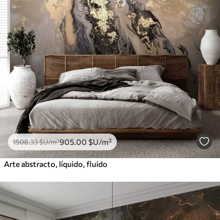
905
.00
$U
/m²
1508
.33
$U
/m²
Arte abstracto, líquido, fluido