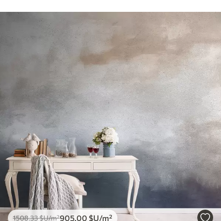
905
.00
$U
/m²
1508
.33
$U
/m²