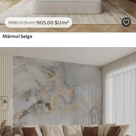
905
.00
$U
/m²
1508
.33
$U
/m²
Mármol beige