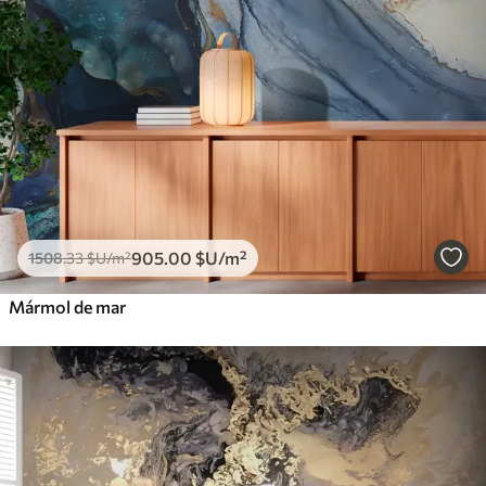
905
.00
$U
/m²
1508
.33
$U
/m²
Mármol de mar