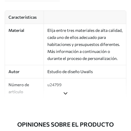
Características
Material
Elija entre tres materiales de alta calidad,
cada uno de ellos adecuado para
habitaciones y presupuestos diferentes.
Más información a continuación o
durante el proceso de personalización.
Autor
Estudio de diseño Uwalls
Número de
u24799
artículo
Producción
Impreso bajo pedido y entregado en
rollos de hasta 50 cm de ancho.
OPINIONES SOBRE EL PRODUCTO
Adicionalmente
Disponible con recubrimiento de barniz