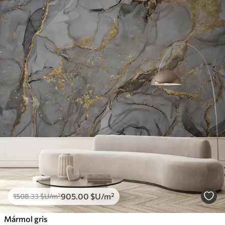
905
.00
$U
/m²
1508
.33
$U
/m²
Mármol gris