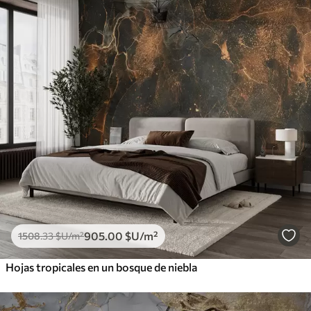
905
.00
$U
/m²
1508
.33
$U
/m²
Hojas tropicales en un bosque de niebla