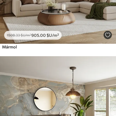
905
.00
$U
/m²
1508
.33
$U
/m²
Mármol