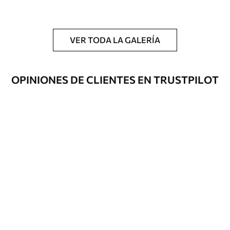
y/o adhesivo para empapelar.
Limpieza
Se puede limpiar suavemente con una
esponja suave. Los murales de pared con
VER TODA LA GALERÍA
recubrimiento de barniz pueden
limpiarse con agua.
OPINIONES DE CLIENTES EN TRUSTPILOT
Método de
Hasta 360 cm de altura: aplicación sin
aplicación
juntas.
Más de 360 cm de altura: aplicación con
solapamiento.
Materiales disponibles
Estándar
1508
.33
905
.00
$U
/m²
Premium