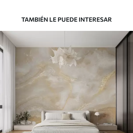
1808
.33
1085
.00
$U
/m²
TAMBIÉN LE PUEDE INTERESAR
Vinilo Premium
1990
.00
1194
.00
$U
/m²