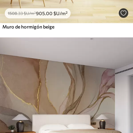
905
.00
$U
/m²
1508
.33
$U
/m²
Muro de hormigón beige