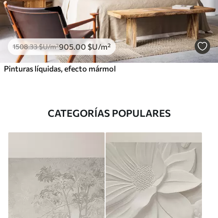
905
.00
$U
/m²
1508
.33
$U
/m²
Pinturas líquidas, efecto mármol
CATEGORÍAS POPULARES