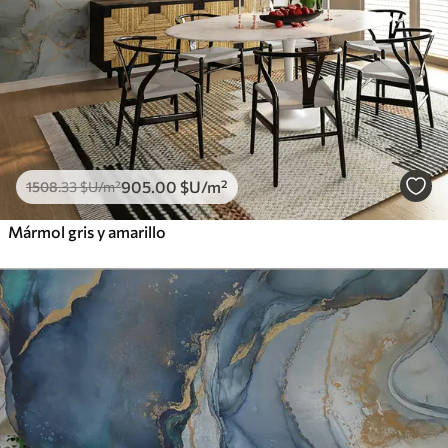
905
.00
$U
/m²
1508
.33
$U
/m²
Mármol gris y amarillo