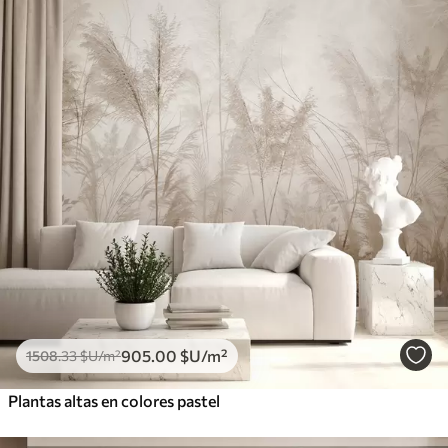
905
.00
$U
/m²
1508
.33
$U
/m²
Plantas altas en colores pastel