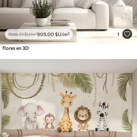
905
.00
$U
/m²
1
1508
.33
$U
/m²
flores en 3D