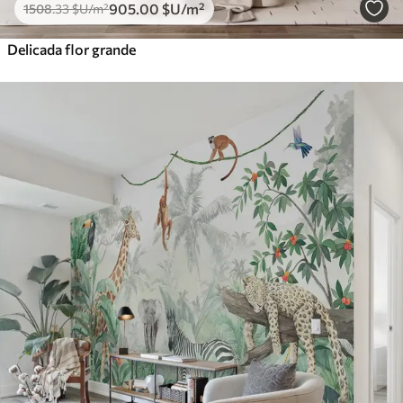
905
.00
$U
/m²
1508
.33
$U
/m²
Delicada flor grande