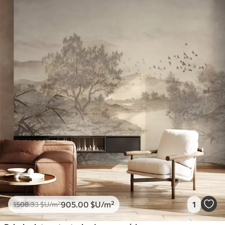
905
.00
$U
/m²
1
1508
.33
$U
/m²