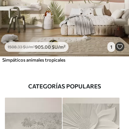
905
.00
$U
/m²
1
1508
.33
$U
/m²
Simpáticos animales tropicales
CATEGORÍAS POPULARES