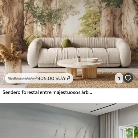
905
.00
$U
/m²
1
1508
.33
$U
/m²
Sendero forestal entre majestuosos árboles en estilo acuarela