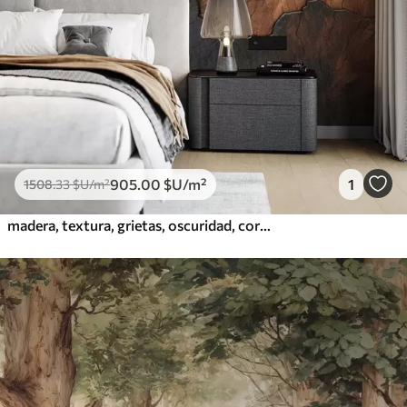
905
.00
$U
/m²
1
1508
.33
$U
/m²
madera, textura, grietas, oscuridad, corteza, superficie