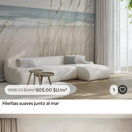
905
.00
$U
/m²
1
1508
.33
$U
/m²
Hierbas suaves junto al mar