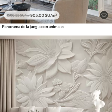
905
.00
$U
/m²
1508
.33
$U
/m²
Panorama de la jungla con animales