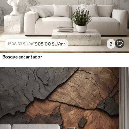
905
.00
$U
/m²
2
1508
.33
$U
/m²
Bosque encantador