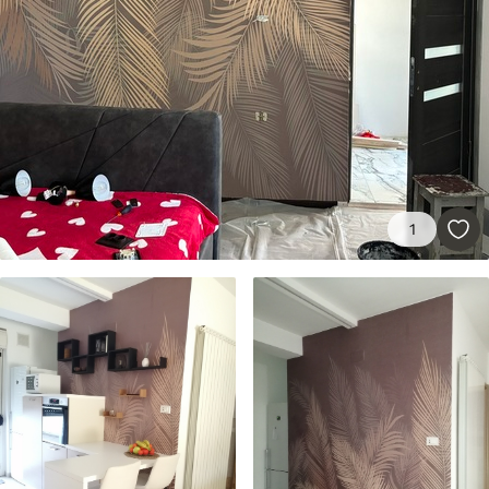
Materiales disponibles
Estándar
1508
.33
905
.00
$U
/m²
Premium
1
1808
.33
1085
.00
$U
/m²
Vinilo Premium
1990
.00
1194
.00
$U
/m²