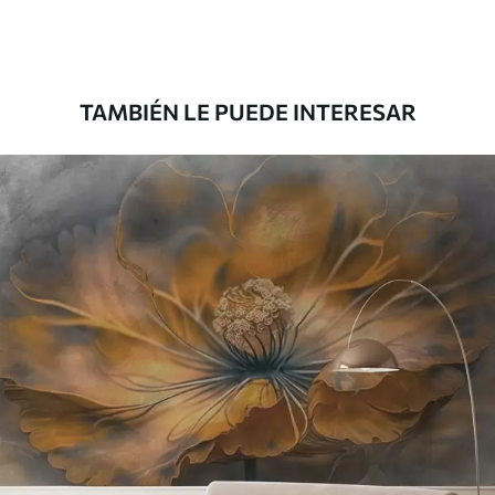
Premium
1808
.33
1085
.00
$U
/m²
TAMBIÉN LE PUEDE INTERESAR
Vinilo Premium
1990
.00
1194
.00
$U
/m²