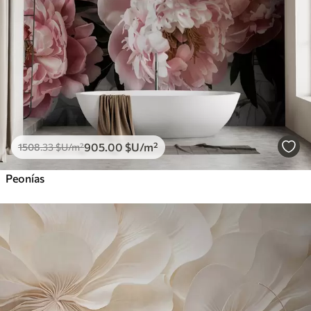
905
.00
$U
/m²
1508
.33
$U
/m²
Peonías