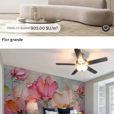
905
.00
$U
/m²
1508
.33
$U
/m²
Flor grande