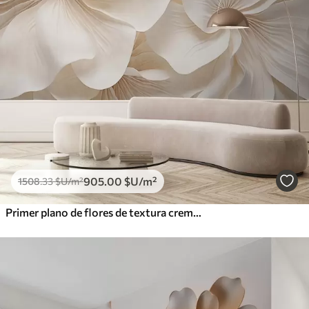
905
.00
$U
/m²
1508
.33
$U
/m²
Primer plano de flores de textura cremosa con pétalos delicados y fluidos, creando un arreglo floral suave, elegante y con textura