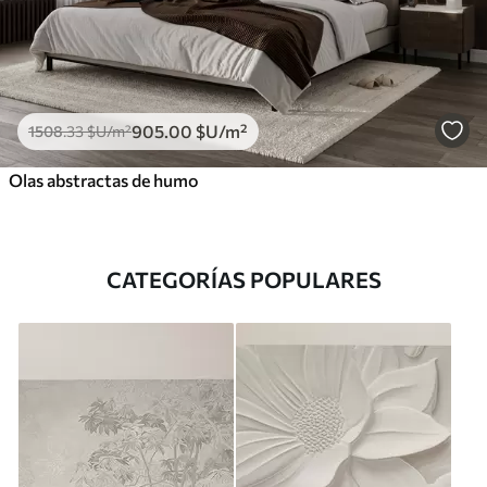
905
.00
$U
/m²
1508
.33
$U
/m²
Olas abstractas de humo
CATEGORÍAS POPULARES