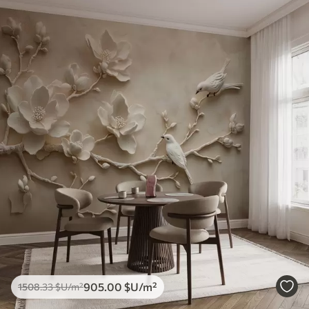
905
.00
$U
/m²
1508
.33
$U
/m²