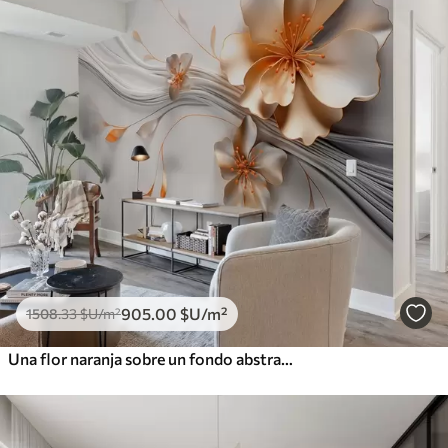
905
.00
$U
/m²
1508
.33
$U
/m²
Una flor naranja sobre un fondo abstracto gris