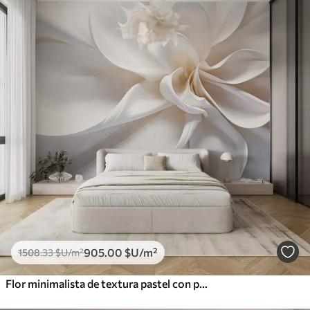
905
.00
$U
/m²
1508
.33
$U
/m²
Flor minimalista de textura pastel con pétalos suaves, ligera y aireada, sobre fondo blanco