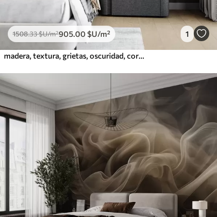
905
.00
$U
/m²
1
1508
.33
$U
/m²
madera, textura, grietas, oscuridad, corteza, superficie