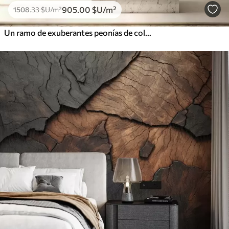
905
.00
$U
/m²
1508
.33
$U
/m²
Un ramo de exuberantes peonías de colores pastel y otras flores sobre un fondo suave y difuminado