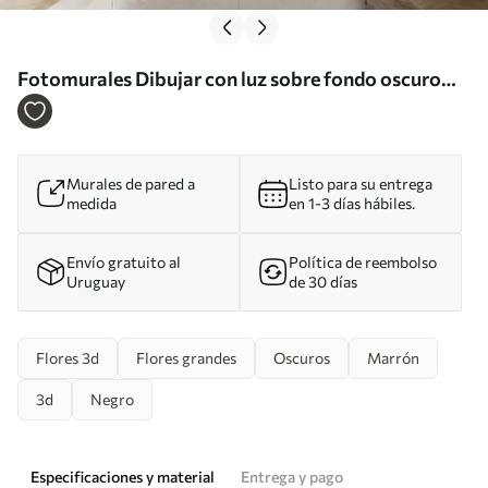
Fotomurales Dibujar con luz sobre fondo oscuro
Nr. u59705
Murales de pared a
Listo para su entrega
medida
en 1-3 días hábiles.
Envío gratuito al
Política de reembolso
Uruguay
de 30 días
Flores 3d
Flores grandes
Oscuros
Marrón
3d
Negro
Especificaciones y material
Entrega y pago