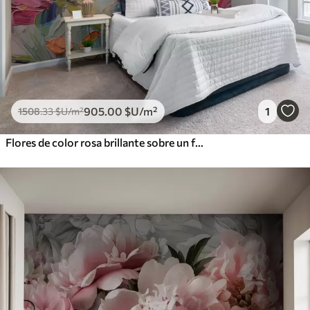
905
.00
$U
/m²
1
1508
.33
$U
/m²
Flores de color rosa brillante sobre un fondo gris azulado claro