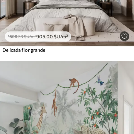
905
.00
$U
/m²
1508
.33
$U
/m²
Delicada flor grande