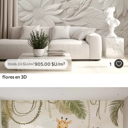
905
.00
$U
/m²
1
1508
.33
$U
/m²
flores en 3D