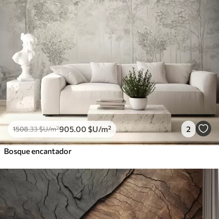
905
.00
$U
/m²
2
1508
.33
$U
/m²
Bosque encantador