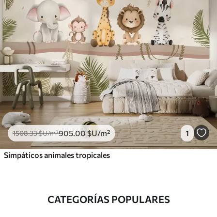
905
.00
$U
/m²
1
1508
.33
$U
/m²
Simpáticos animales tropicales
CATEGORÍAS POPULARES