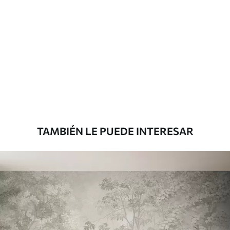
Materiales disponibles
Estándar
1508
.33
905
.00
$U
/m²
Premium
1808
.33
1085
.00
$U
/m²
TAMBIÉN LE PUEDE INTERESAR
Vinilo Premium
1990
.00
1194
.00
$U
/m²