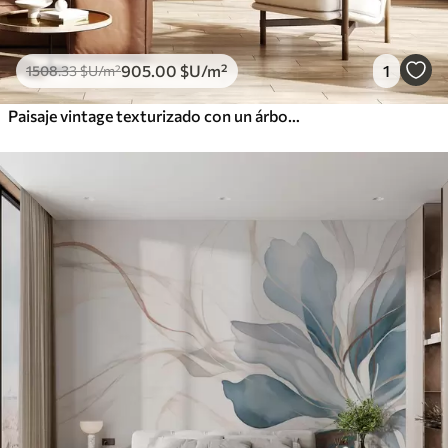
905
.00
$U
/m²
1
1508
.33
$U
/m²
Paisaje vintage texturizado con un árbol cerca de un río y un cielo nublado, arte de la naturaleza en tonos sepia