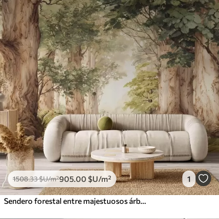
905
.00
$U
/m²
1
1508
.33
$U
/m²
Sendero forestal entre majestuosos árboles en estilo acuarela