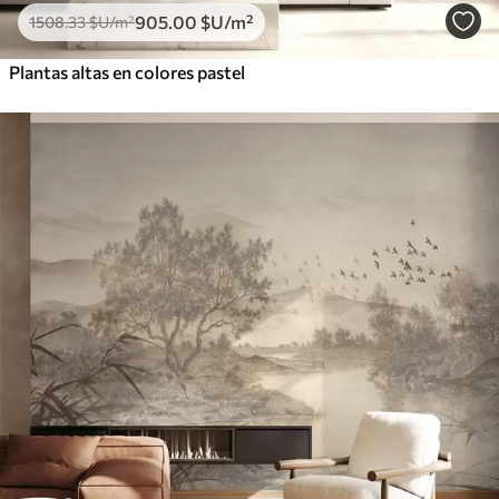
905
.00
$U
/m²
1508
.33
$U
/m²
Plantas altas en colores pastel