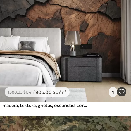
905
.00
$U
/m²
1
1508
.33
$U
/m²
madera, textura, grietas, oscuridad, corteza, superficie