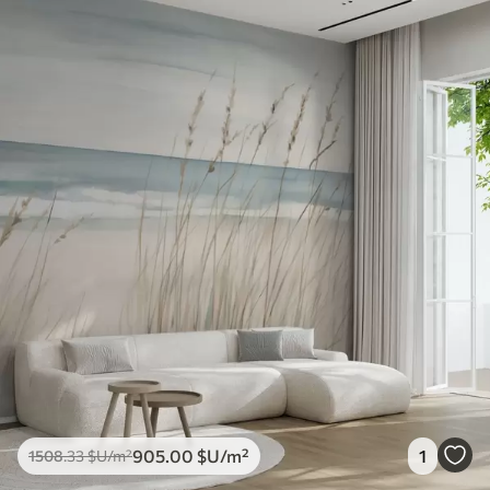
905
.00
$U
/m²
1
1508
.33
$U
/m²