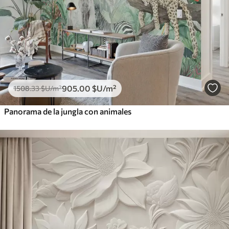
905
.00
$U
/m²
1508
.33
$U
/m²
Panorama de la jungla con animales