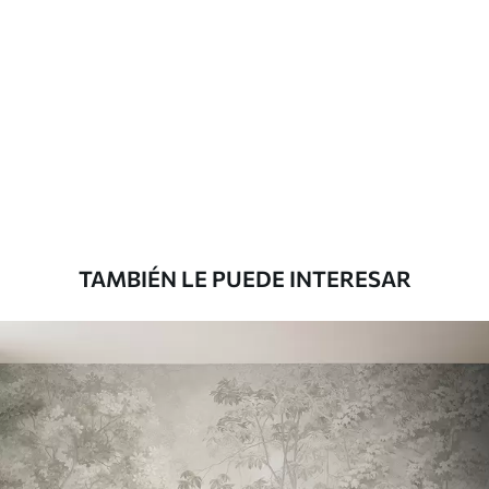
Materiales disponibles
Estándar
1508
.33
905
.00
$U
/m²
Premium
1808
.33
1085
.00
$U
/m²
TAMBIÉN LE PUEDE INTERESAR
Vinilo Premium
1990
.00
1194
.00
$U
/m²