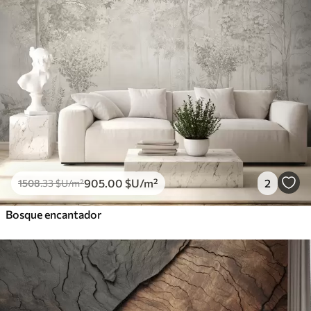
905
.00
$U
/m²
2
1508
.33
$U
/m²
Bosque encantador