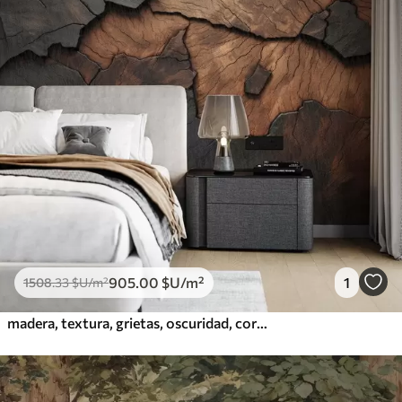
905
.00
$U
/m²
1
1508
.33
$U
/m²
madera, textura, grietas, oscuridad, corteza, superficie