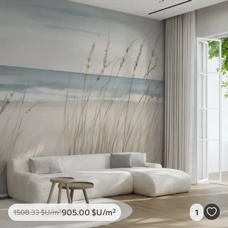
905
.00
$U
/m²
1
1508
.33
$U
/m²