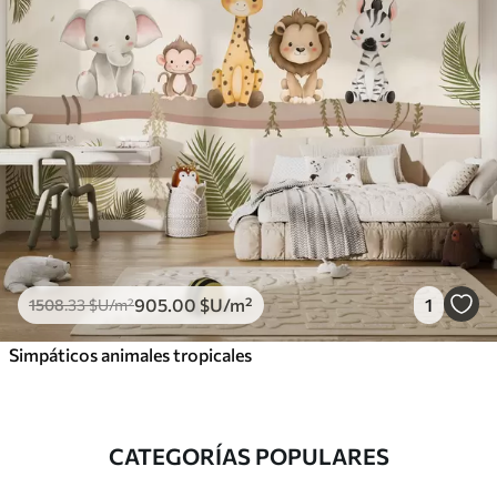
905
.00
$U
/m²
1
1508
.33
$U
/m²
Simpáticos animales tropicales
CATEGORÍAS POPULARES