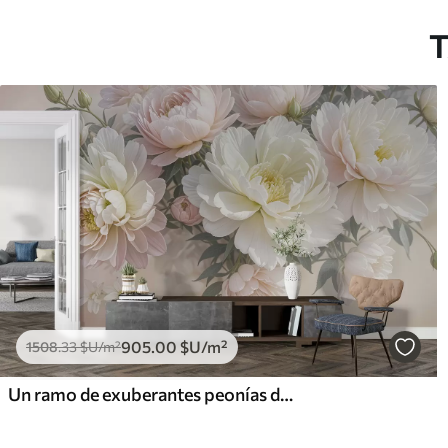
T
905
.00
$U
/m²
1508
.33
$U
/m²
Un ramo de exuberantes peonías de colores pastel y otras flores sobre un fondo suave y difuminado