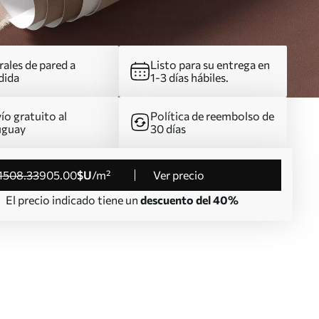
ales de pared a
Listo para su entrega en
dida
1-3 días hábiles.
ío gratuito al
Política de reembolso de
uguay
30 días
1508
.33
905
.00
$U
/m²
Ver precio
El precio indicado tiene un
descuento del 40%