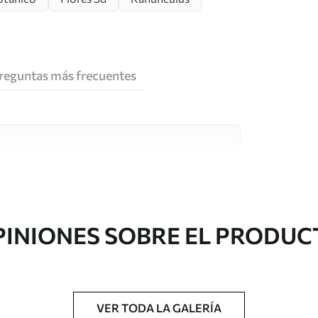
reguntas más frecuentes
e alta calidad, cada uno de ellos adecuado para
 diferentes. Más información a continuación
sonalización.
PINIONES SOBRE EL PRODUC
VER TODA LA GALERÍA
gado en rollos de hasta 50 cm de ancho.