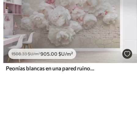
905
.00
$U
/m²
1508
.33
$U
/m²
Peonías blancas en una pared ruinosa