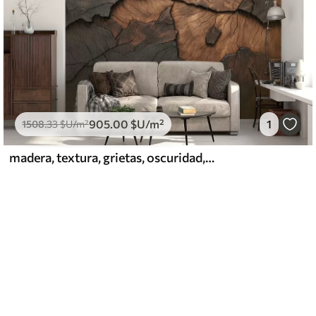
905
.00
$U
/m²
1
1508
.33
$U
/m²
madera, textura, grietas, oscuridad, corteza, superficie