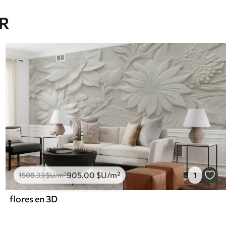
AR
905
.00
$U
/m²
1
1508
.33
$U
/m²
flores en 3D