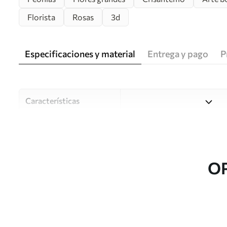
Florista
Rosas
3d
Especificaciones y material
Entrega y pago
P
Características
Material
Elija entre tres materiales d
habitaciones y presupuestos
o durante el proceso de per
O
Autor
Estudio de diseño Uwalls
Número de artículo
u70658
Producción
Impreso bajo pedido y entre