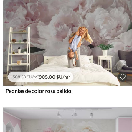
905
.00
$U
/m²
1508
.33
$U
/m²
Peonías de color rosa pálido