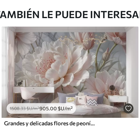
AMBIÉN LE PUEDE INTERES
905
.00
$U
/m²
1508
.33
$U
/m²
Grandes y delicadas flores de peonía blancas y rosas con pétalos suaves y esponjosos sobre un fondo gris difuminado