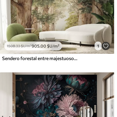
905
.00
$U
/m²
1
1508
.33
$U
/m²
Sendero forestal entre majestuosos árboles en estilo acuarela