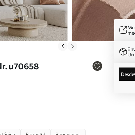
Mur
me
Env
Ur
Nr. u70658
desde
otánico
Flores 3d
Ranunculus