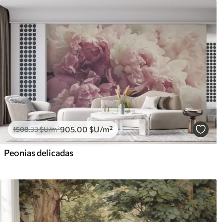
905
.00
$U
/m²
1508
.33
$U
/m²
Peonias delicadas