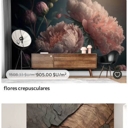
905
.00
$U
/m²
1508
.33
$U
/m²
flores crepusculares