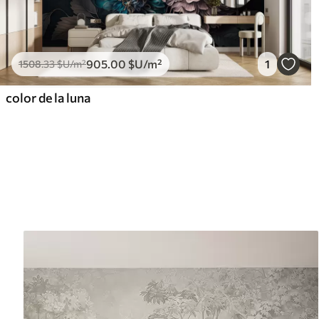
905
.00
$U
/m²
1
1508
.33
$U
/m²
color de la luna