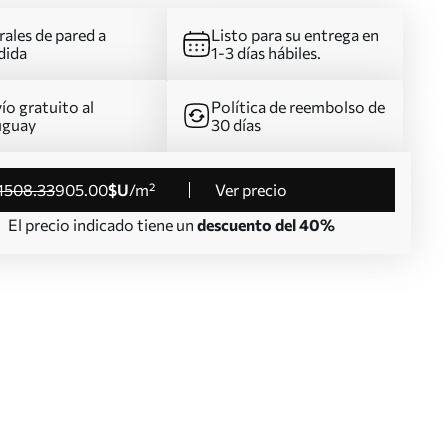
ales de pared a
Listo para su entrega en
dida
1-3 días hábiles.
ío gratuito al
Política de reembolso de
uguay
30 días
1508
.33
905
.00
$U
/m²
Ver precio
El precio indicado tiene un
descuento del 40%