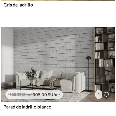
Gris de ladrillo
905
.00
$U
/m²
1
1508
.33
$U
/m²
Pared de ladrillo blanco