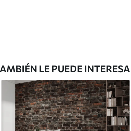
Vinilo Premium
1990
.00
²
1194
.00
$U
/m²
AMBIÉN LE PUEDE INTERES