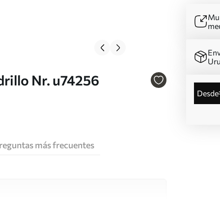
Mur
me
Env
Ur
drillo Nr. u74256
desde
reguntas más frecuentes
e alta calidad, cada uno de ellos adecuado para