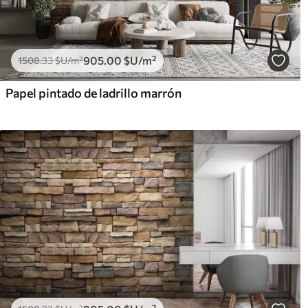
905
.00
$U
/m²
1508
.33
$U
/m²
Papel pintado de ladrillo marrón