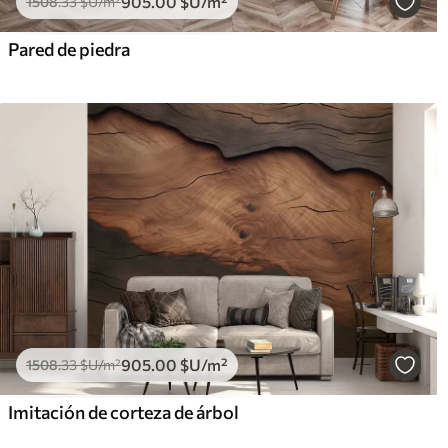
905
.00
$U
/m²
1508
.33
$U
/m²
Pared de piedra
905
.00
$U
/m²
1508
.33
$U
/m²
Imitación de corteza de árbol