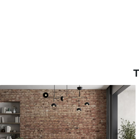
Estándar
Premium
1508
.33
1808
.33
905
.00
$U
/m²
1085
.00
$U
/m
T