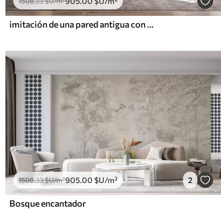
905
.00
$U
/m²
1508
.33
$U
/m²
imitación de una pared antigua con textura
905
.00
$U
/m²
2
1508
.33
$U
/m²
Bosque encantador