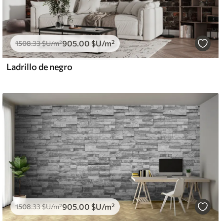
905
.00
$U
/m²
1508
.33
$U
/m²
Ladrillo de negro
905
.00
$U
/m²
1508
.33
$U
/m²