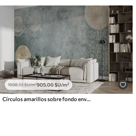
905
.00
$U
/m²
1508
.33
$U
/m²
Círculos amarillos sobre fondo envejecido