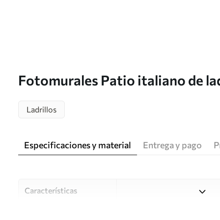
Fotomurales Patio italiano de la
Ladrillos
Especificaciones y material
Entrega y pago
P
Características
Material
Elija entre tres materiales d