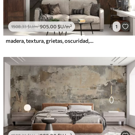
905
.00
$U
/m²
1
1508
.33
$U
/m²
madera, textura, grietas, oscuridad, corteza, superficie