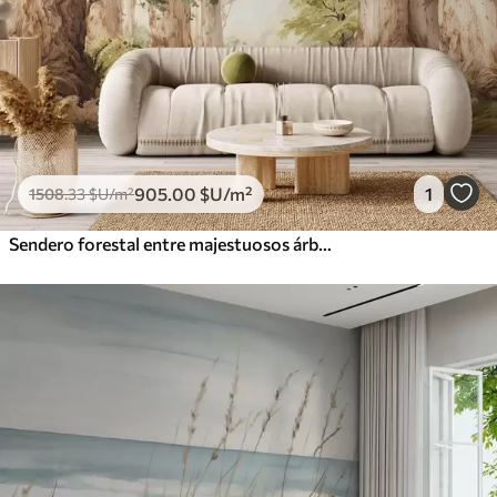
905
.00
$U
/m²
1
1508
.33
$U
/m²
Sendero forestal entre majestuosos árboles en estilo acuarela