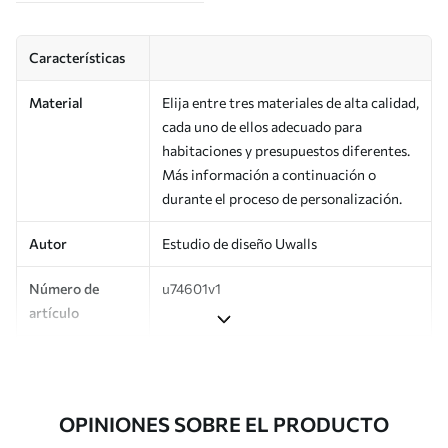
Características
Material
Elija entre tres materiales de alta calidad,
cada uno de ellos adecuado para
habitaciones y presupuestos diferentes.
Más información a continuación o
durante el proceso de personalización.
Autor
Estudio de diseño Uwalls
Número de
u74601v1
artículo
Producción
Impreso bajo pedido y entregado en
rollos de hasta 50 cm de ancho.
OPINIONES SOBRE EL PRODUCTO
Adicionalmente
Disponible con recubrimiento de barniz