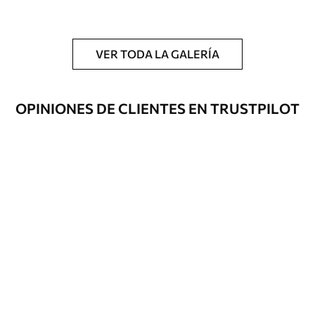
y/o adhesivo para empapelar.
Limpieza
Se puede limpiar suavemente con una
esponja suave. Los murales de pared con
VER TODA LA GALERÍA
recubrimiento de barniz pueden
limpiarse con agua.
OPINIONES DE CLIENTES EN TRUSTPILOT
Método de
Hasta 360 cm de altura: aplicación sin
aplicación
juntas.
Más de 360 cm de altura: aplicación con
solapamiento.
Materiales disponibles
Estándar
1508
.33
905
.00
$U
/m²
Premium