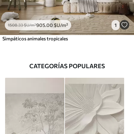
905
.00
$U
/m²
1
1508
.33
$U
/m²
Simpáticos animales tropicales
CATEGORÍAS POPULARES