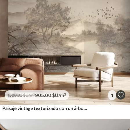
905
.00
$U
/m²
1
1508
.33
$U
/m²
Paisaje vintage texturizado con un árbol cerca de un río y un cielo nublado, arte de la naturaleza en tonos sepia