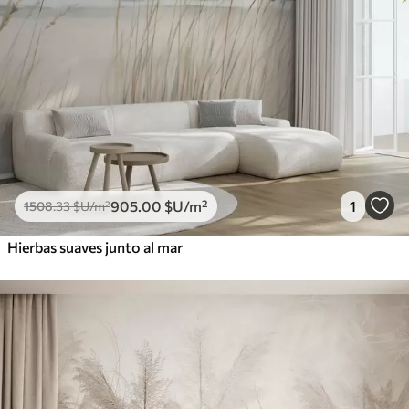
905
.00
$U
/m²
1
1508
.33
$U
/m²
Hierbas suaves junto al mar