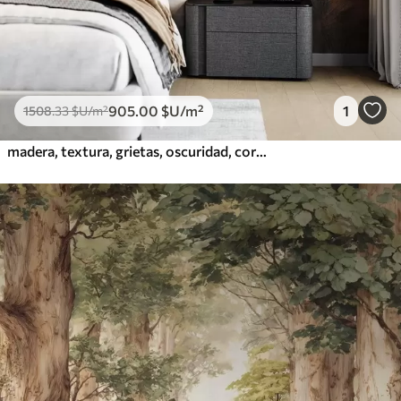
905
.00
$U
/m²
1
1508
.33
$U
/m²
madera, textura, grietas, oscuridad, corteza, superficie