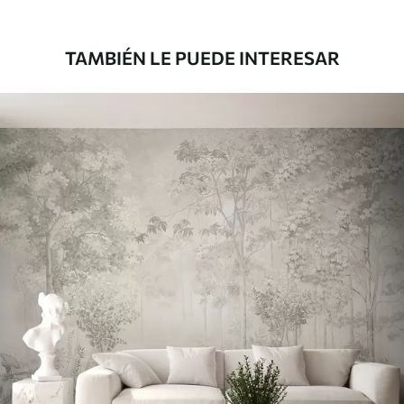
1808
.33
1085
.00
$U
/m²
TAMBIÉN LE PUEDE INTERESAR
Vinilo Premium
1990
.00
1194
.00
$U
/m²