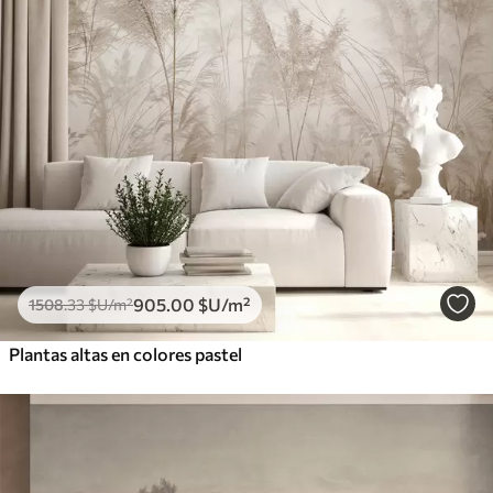
905
.00
$U
/m²
1508
.33
$U
/m²
Plantas altas en colores pastel