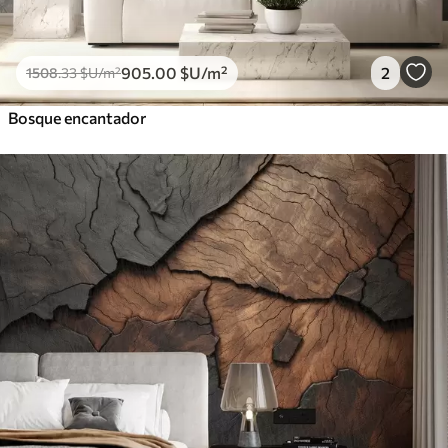
905
.00
$U
/m²
2
1508
.33
$U
/m²
Bosque encantador