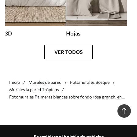
3D
Hojas
VER TODOS
Inicio
Murales de pared
Fotomurales Bosque
Murales la pared Trópicos
Fotomurales Palmeras blancas sobre fondo rosa granzh. en
colores azules Nr. u74601v1
Suscribirse al boletín de noticias