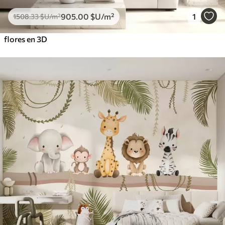
905
.00
$U
/m²
1
1508
.33
$U
/m²
flores en 3D