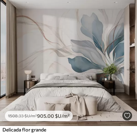
905
.00
$U
/m²
1508
.33
$U
/m²
Delicada flor grande