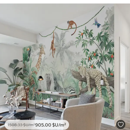
905
.00
$U
/m²
1508
.33
$U
/m²