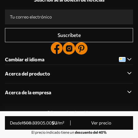
Suscríbete
Cambiar el idioma
Acerca del producto
Acerca de la empresa
Editar permisos de cookies
© 2011-2026 Uwalls . Todos los derechos reservados.
desde
1508
.33
905
.00
$U
/m²
Ver precio
Gestionado por KLW Sp. z o.o. CIF: PL9223057591.
El precio indicado tiene un
descuento del 40%