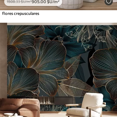
905
.00
$U
/m²
1508
.33
$U
/m²
flores crepusculares