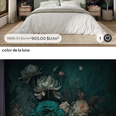
905
.00
$U
/m²
1
1508
.33
$U
/m²
color de la luna