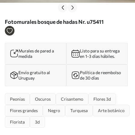
Fotomurales bosque de hadas Nr. u75411
Murales de pared a
Listo para su entrega
medida
en 1-3 días hábiles.
Envío gratuito al
Política de reembolso
Uruguay
de 30 días
Peonias
Oscuros
Crisantemo
Flores 3d
Flores grandes
Negro
Turquesa
Arte botánico
Florista
3d