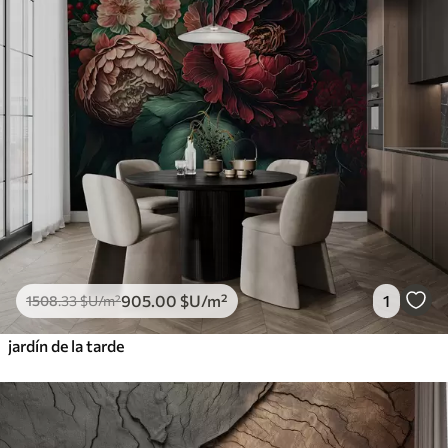
905
.00
$U
/m²
1
1508
.33
$U
/m²
jardín de la tarde