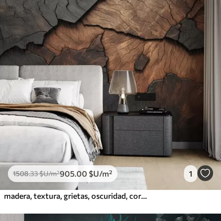
905
.00
$U
/m²
1
1508
.33
$U
/m²
madera, textura, grietas, oscuridad, corteza, superficie