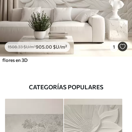
905
.00
$U
/m²
1
1508
.33
$U
/m²
flores en 3D
CATEGORÍAS POPULARES