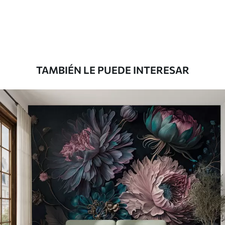
1508
.33
905
.00
$U
/m²
Premium
1808
.33
1085
.00
$U
/m²
TAMBIÉN LE PUEDE INTERESAR
Vinilo Premium
1990
.00
1194
.00
$U
/m²