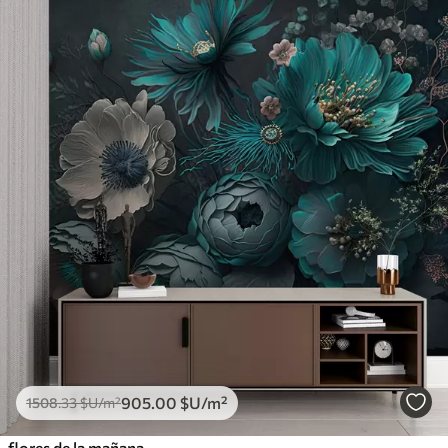
905
.00
$U
/m²
1508
.33
$U
/m²
flores de la mañana