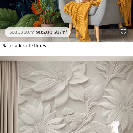
905
.00
$U
/m²
1508
.33
$U
/m²
Salpicadura de flores