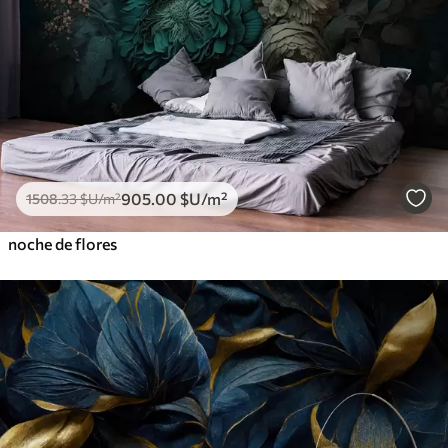
905
.00
$U
/m²
1508
.33
$U
/m²
noche de flores