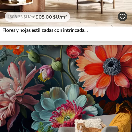
905
.00
$U
/m²
1508
.33
$U
/m²
Flores y hojas estilizadas con intrincadas líneas en tonos verde azulado y amarillo sobre fondo oscuro