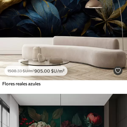
905
.00
$U
/m²
1508
.33
$U
/m²
Flores reales azules