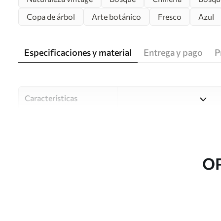
Copa de árbol
Arte botánico
Fresco
Azul
Especificaciones y material
Entrega y pago
P
Características
Material
Elija entre tres materiales d
habitaciones y presupuestos
o durante el proceso de per
O
Autor
Estudio de diseño Uwalls
Número de artículo
u78448v3
Superficie
Semimate.