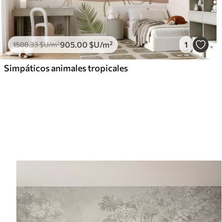
905
.00
$U
/m²
1
1508
.33
$U
/m²
Simpáticos animales tropicales