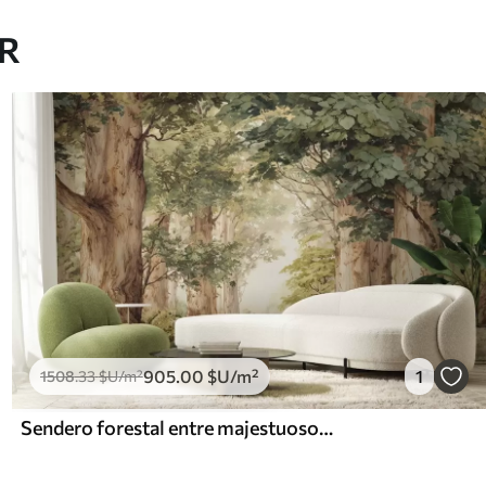
AR
905
.00
$U
/m²
1
1508
.33
$U
/m²
Sendero forestal entre majestuosos árboles en estilo acuarela