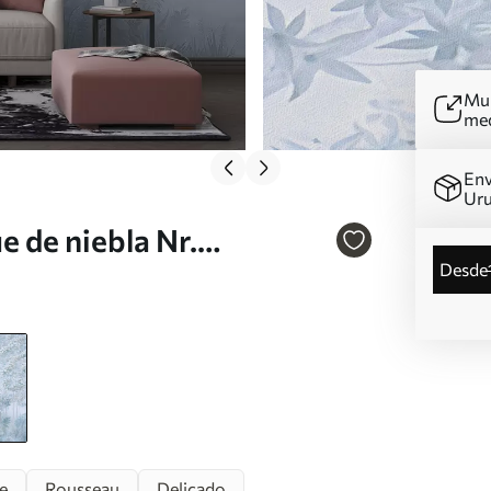
Mur
me
Env
Ur
 de niebla Nr.
desde
e
Rousseau
Delicado