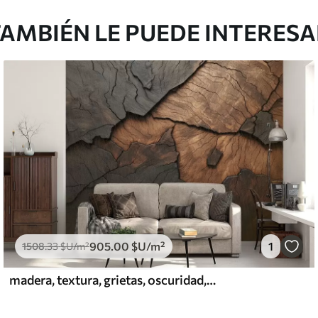
AMBIÉN LE PUEDE INTERES
905
.00
$U
/m²
1
1508
.33
$U
/m²
madera, textura, grietas, oscuridad, corteza, superficie