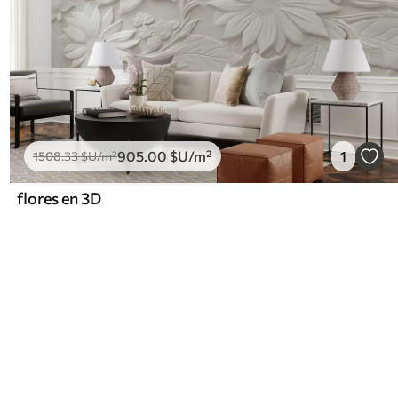
905
.00
$U
/m²
1
1508
.33
$U
/m²
flores en 3D