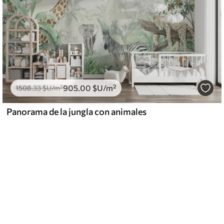
905
.00
$U
/m²
1508
.33
$U
/m²
Panorama de la jungla con animales