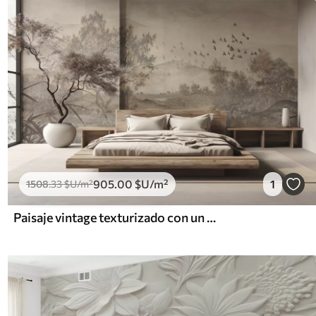
905
.00
$U
/m²
1
1508
.33
$U
/m²
Paisaje vintage texturizado con un árbol cerca de un río y un cielo nublado, arte de la naturaleza en tonos sepia