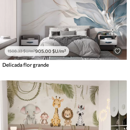
905
.00
$U
/m²
1508
.33
$U
/m²
Delicada flor grande