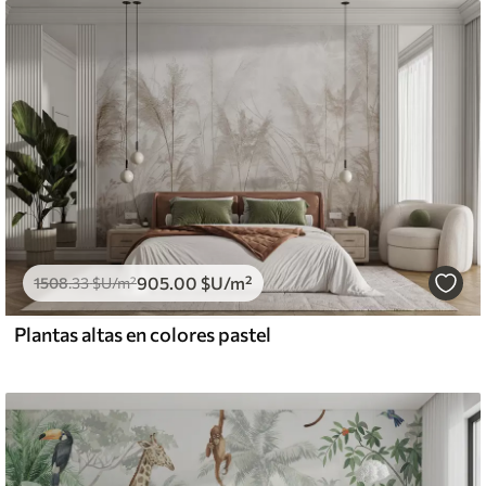
905
.00
$U
/m²
1508
.33
$U
/m²
Plantas altas en colores pastel