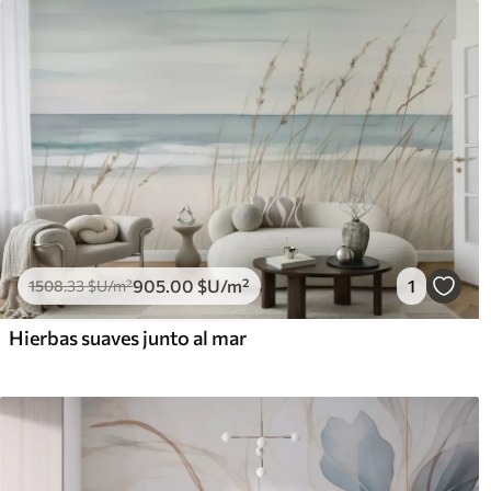
905
.00
$U
/m²
1
1508
.33
$U
/m²
Hierbas suaves junto al mar