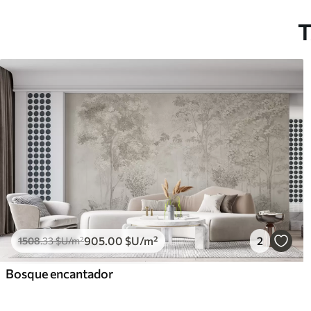
T
905
.00
$U
/m²
2
1508
.33
$U
/m²
Bosque encantador