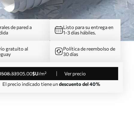
ales de pared a
Listo para su entrega en
dida
1-3 días hábiles.
ío gratuito al
Política de reembolso de
uguay
30 días
1508
.33
905
.00
$U
/m²
Ver precio
El precio indicado tiene un
descuento del 40%