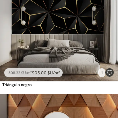
905
.00
$U
/m²
1
1508
.33
$U
/m²
Triángulo negro