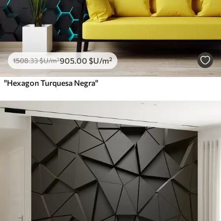
905
.00
$U
/m²
1508
.33
$U
/m²
"Hexagon Turquesa Negra"