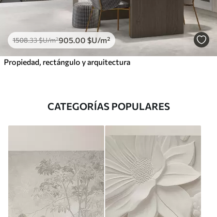
905
.00
$U
/m²
1508
.33
$U
/m²
Propiedad, rectángulo y arquitectura
CATEGORÍAS POPULARES