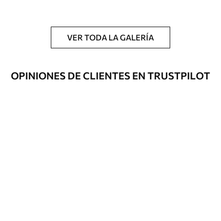
y/o adhesivo para empapelar.
Limpieza
Se puede limpiar suavemente con una
esponja suave. Los murales de pared con
VER TODA LA GALERÍA
recubrimiento de barniz pueden
limpiarse con agua.
OPINIONES DE CLIENTES EN TRUSTPILOT
Método de
Hasta 360 cm de altura: aplicación sin
aplicación
juntas.
Más de 360 cm de altura: aplicación con
solapamiento.
Materiales disponibles
Estándar
1508
.33
905
.00
$U
/m²
Premium