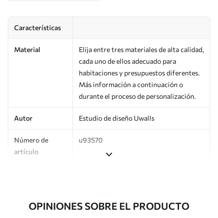
Características
Material
Elija entre tres materiales de alta calidad,
cada uno de ellos adecuado para
habitaciones y presupuestos diferentes.
Más información a continuación o
durante el proceso de personalización.
Autor
Estudio de diseño Uwalls
Número de
u93570
artículo
Producción
Impreso bajo pedido y entregado en
rollos de hasta 50 cm de ancho.
OPINIONES SOBRE EL PRODUCTO
Adicionalmente
Disponible con recubrimiento de barniz