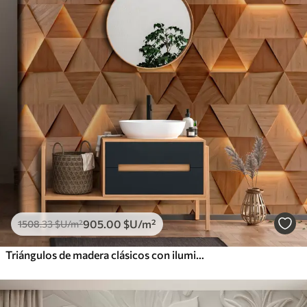
905
.00
$U
/m²
1508
.33
$U
/m²
Triángulos de madera clásicos con iluminación 3D