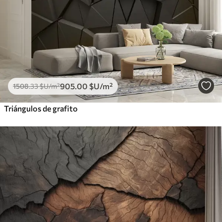
905
.00
$U
/m²
1508
.33
$U
/m²
Triángulos de grafito