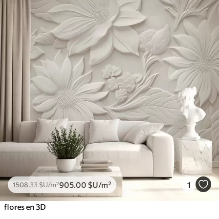
905
.00
$U
/m²
1
1508
.33
$U
/m²
flores en 3D