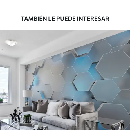
1808
.33
1085
.00
$U
/m²
TAMBIÉN LE PUEDE INTERESAR
Vinilo Premium
1990
.00
1194
.00
$U
/m²