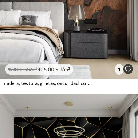
905
.00
$U
/m²
1
1508
.33
$U
/m²
madera, textura, grietas, oscuridad, corteza, superficie