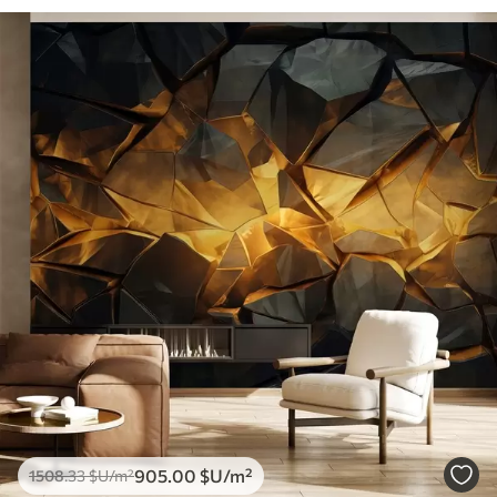
905
.00
$U
/m²
1508
.33
$U
/m²