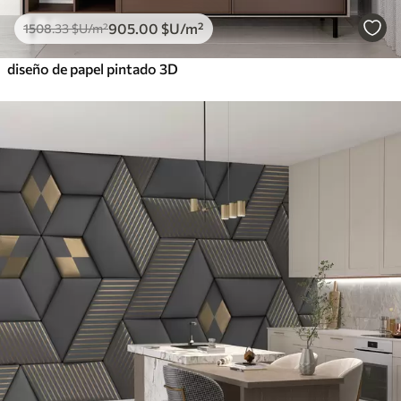
905
.00
$U
/m²
1508
.33
$U
/m²
diseño de papel pintado 3D