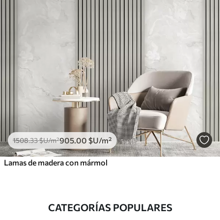
905
.00
$U
/m²
1508
.33
$U
/m²
Lamas de madera con mármol
CATEGORÍAS POPULARES