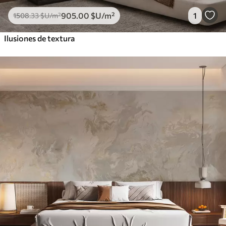
905
.00
$U
/m²
1
1508
.33
$U
/m²
Ilusiones de textura