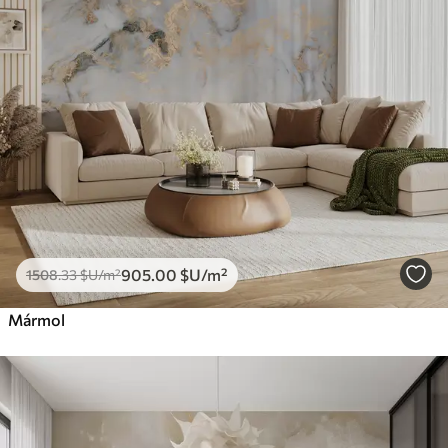
905
.00
$U
/m²
1508
.33
$U
/m²
Mármol