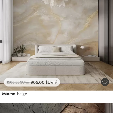
905
.00
$U
/m²
1508
.33
$U
/m²
Mármol beige