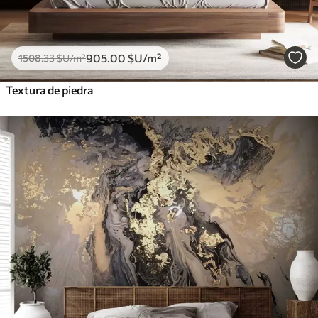
905
.00
$U
/m²
1508
.33
$U
/m²
Textura de piedra