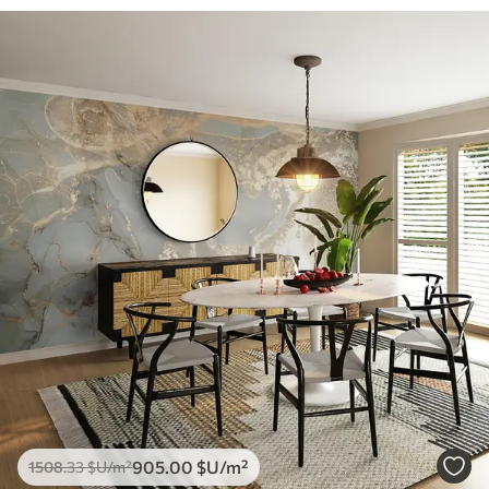
905
.00
$U
/m²
1508
.33
$U
/m²