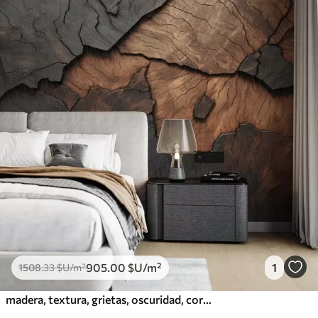
905
.00
$U
/m²
1
1508
.33
$U
/m²
madera, textura, grietas, oscuridad, corteza, superficie