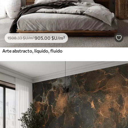
905
.00
$U
/m²
1508
.33
$U
/m²
Arte abstracto, líquido, fluido