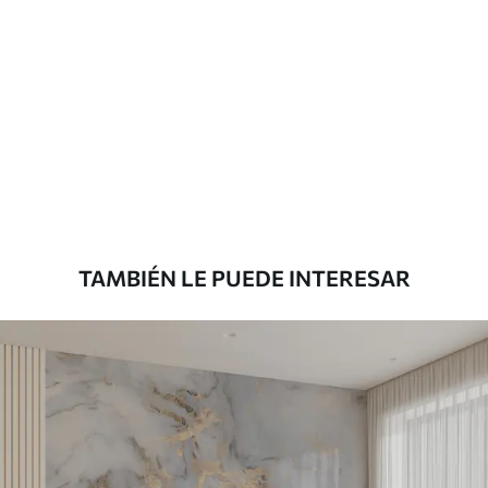
Materiales disponibles
Estándar
1508
.33
905
.00
$U
/m²
Premium
1808
.33
1085
.00
$U
/m²
TAMBIÉN LE PUEDE INTERESAR
Vinilo Premium
1990
.00
1194
.00
$U
/m²