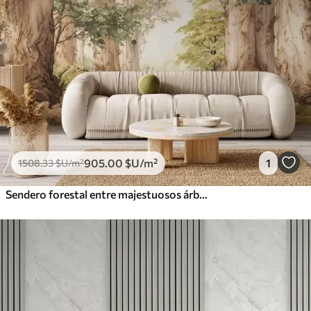
905
.00
$U
/m²
1
1508
.33
$U
/m²
Sendero forestal entre majestuosos árboles en estilo acuarela