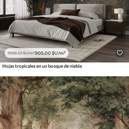
905
.00
$U
/m²
1508
.33
$U
/m²
Hojas tropicales en un bosque de niebla